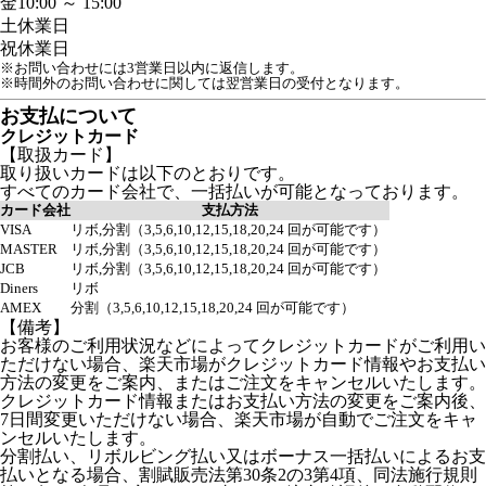
金
10:00 ～ 15:00
土
休業日
祝
休業日
※お問い合わせには3営業日以内に返信します。
※時間外のお問い合わせに関しては翌営業日の受付となります。
お支払について
クレジットカード
【取扱カード】
取り扱いカードは以下のとおりです。
すべてのカード会社で、一括払いが可能となっております。
カード会社
支払方法
VISA
リボ,分割（3,5,6,10,12,15,18,20,24 回が可能です）
MASTER
リボ,分割（3,5,6,10,12,15,18,20,24 回が可能です）
JCB
リボ,分割（3,5,6,10,12,15,18,20,24 回が可能です）
Diners
リボ
AMEX
分割（3,5,6,10,12,15,18,20,24 回が可能です）
【備考】
お客様のご利用状況などによってクレジットカードがご利用い
ただけない場合、楽天市場がクレジットカード情報やお支払い
方法の変更をご案内、またはご注文をキャンセルいたします。
クレジットカード情報またはお支払い方法の変更をご案内後、
7日間変更いただけない場合、楽天市場が自動でご注文をキャ
ンセルいたします。
分割払い、リボルビング払い又はボーナス一括払いによるお支
払いとなる場合、割賦販売法第30条2の3第4項、同法施行規則