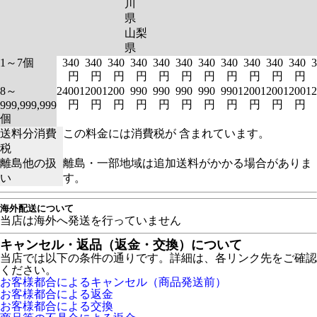
川
県
山梨
県
1～7個
340
340
340
340
340
340
340
340
340
340
340
3
円
円
円
円
円
円
円
円
円
円
円
8～
2400
1200
1200
990
990
990
990
990
1200
1200
1200
12
円
円
円
円
円
円
円
円
円
円
円
999,999,999
個
送料分消費
この料金には消費税が 含まれています。
税
離島他の扱
離島・一部地域は追加送料がかかる場合がありま
い
す。
海外配送について
当店は海外へ発送を行っていません
キャンセル・返品（返金・交換）について
当店では以下の条件の通りです。詳細は、各リンク先をご確認
ください。
お客様都合によるキャンセル（商品発送前）
お客様都合による返金
お客様都合による交換