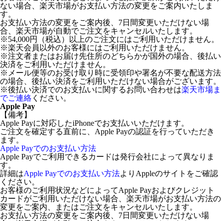
ない場合、楽天市場がお支払い方法の変更をご案内いたしま
す。
お支払い方法の変更をご案内後、7日間変更いただけない場
合、楽天市場が自動でご注文をキャンセルいたします。
※54,000円（税込）以上のご注文にはご利用いただけません。
※楽天会員以外のお客様にはご利用いただけません。
※注文者またはお届け先住所のどちらかが国外の場合、後払い
決済をご利用いただけません。
※メール便等のお受け取り時に受領印や署名が不要な配送方法
の場合、後払い決済をご利用いただけない場合がございます。
※後払い決済でのお支払いに関するお問い合わせは
楽天市場ま
でご連絡
ください。
Apple Pay
【備考】
Apple Payに対応したiPhoneでお支払いいただけます。
ご注文を確定する直前に、Apple Payの認証を行っていただき
ます。
Apple Payでのお支払い方法
Apple Payでご利用できるカードは発行会社によって異なりま
す。
詳細は
Apple Payでのお支払い方法
よりAppleのサイトをご確認
ください。
お客様のご利用状況などによってApple Payおよびクレジット
カードがご利用いただけない場合、楽天市場がお支払い方法の
変更をご案内、またはご注文をキャンセルいたします。
お支払い方法の変更をご案内後、7日間変更いただけない場