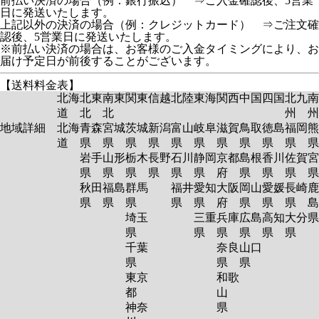
前払い決済の場合（例：銀行振込） ⇒ご入金確認後、5営業
日に発送いたします。
上記以外の決済の場合（例：クレジットカード） ⇒ご注文確
認後、5営業日に発送いたします。
※前払い決済の場合は、お客様のご入金タイミングにより、お
届け予定日が前後することがございます。
【送料料金表】
北海
北東
南東
関東
信越
北陸
東海
関西
中国
四国
北九
南
道
北
北
州
州
地域詳細
北海
青森
宮城
茨城
新潟
富山
岐阜
滋賀
鳥取
徳島
福岡
熊
道
県
県
県
県
県
県
県
県
県
県
岩手
山形
栃木
長野
石川
静岡
京都
島根
香川
佐賀
宮
県
県
県
県
県
県
府
県
県
県
秋田
福島
群馬
福井
愛知
大阪
岡山
愛媛
長崎
鹿
県
県
県
県
県
府
県
県
県
島
埼玉
三重
兵庫
広島
高知
大分
県
県
県
県
県
県
千葉
奈良
山口
県
県
県
東京
和歌
都
山
神奈
県