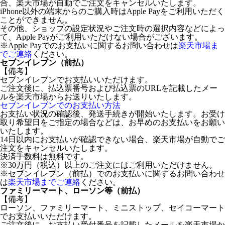
合、楽天市場が自動でご注文をキャンセルいたします。
iPhone以外の端末からのご購入時はApple Payをご利用いただく
ことができません。
その他、ショップの設定状況やご注文時の選択内容などによっ
て、Apple Payがご利用いただけない場合がございます。
※Apple Payでのお支払いに関するお問い合わせは
楽天市場ま
でご連絡
ください。
セブンイレブン（前払）
【備考】
セブンイレブンでお支払いいただけます。
ご注文後に、払込票番号および払込票のURLを記載したメー
ルを楽天市場からお送りいたします。
セブンイレブンでのお支払い方法
お支払い状況の確認後、発送手続きが開始いたします。お受け
取り希望日をご指定の場合などは、お早めのお支払いをお願い
いたします。
14日以内にお支払いが確認できない場合、楽天市場が自動でご
注文をキャンセルいたします。
決済手数料は無料です。
※30万円（税込）以上のご注文にはご利用いただけません。
※セブンイレブン（前払）でのお支払いに関するお問い合わせ
は
楽天市場までご連絡
ください。
ファミリーマート、ローソン等（前払）
【備考】
ローソン、ファミリーマート、ミニストップ、セイコーマート
でお支払いいただけます。
ご注文後に、お支払い受付番号を記載したメールを楽天市場か