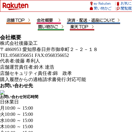
会社概要
株式会社後藤染工
〒4860953 愛知県春日井市御幸町２－２－１８
TEL:0568356651 FAX:0568356652
代表者:後藤 希利人
店舗運営責任者:鈴木 達浩
店舗セキュリティ責任者:錦 政孝
購入履歴からの適格請求書発行:対応可能
お問い合わせ先
お問い合わせ対応時間
日
休業日
月
10:00 ～ 15:00
火
10:00 ～ 15:00
水
10:00 ～ 15:00
木
10:00 ～ 15:00