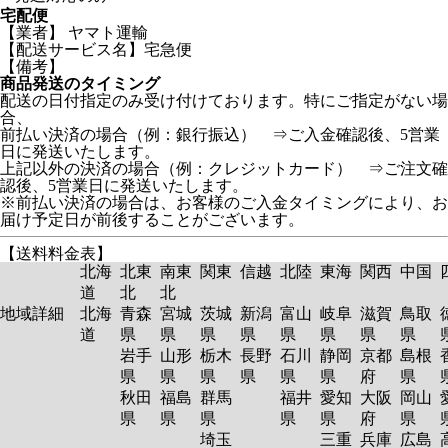
宅配便
【業者】 ヤマト運輸
【配送サービス名】宅急便
【備考】
商品発送のタイミング
配送の日付指定のみ受け付けております。特にご指定がない場
合、
前払い決済の場合（例：銀行振込） ⇒ご入金確認後、5営業
日に発送いたします。
上記以外の決済の場合（例：クレジットカード） ⇒ご注文確
認後、5営業日に発送いたします。
※前払い決済の場合は、お客様のご入金タイミングにより、お
届け予定日が前後することがございます。
【送料料金表】
北海
北東
南東
関東
信越
北陸
東海
関西
中国
道
北
北
地域詳細
北海
青森
宮城
茨城
新潟
富山
岐阜
滋賀
鳥取
道
県
県
県
県
県
県
県
県
岩手
山形
栃木
長野
石川
静岡
京都
島根
県
県
県
県
県
県
府
県
秋田
福島
群馬
福井
愛知
大阪
岡山
県
県
県
県
県
府
県
埼玉
三重
兵庫
広島