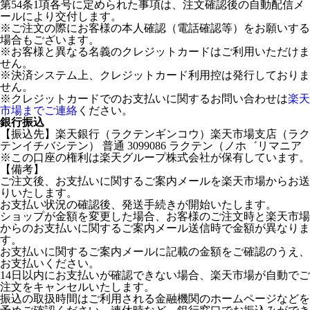
第54条1項各号に定められた事項は、注文確認後の自動配信メ
ールにより交付します。
※ご注文の際にお客様の本人確認（電話確認等）をお願いする
場合もございます。
※お客様と異なる名義のクレジットカードはご利用いただけま
せん。
※決済システム上、クレジットカード利用控は発行しておりま
せん。
※クレジットカードでのお支払いに関するお問い合わせは
楽天
市場までご連絡
ください。
銀行振込
【振込先】楽天銀行（ラクテンギンコウ）楽天市場支店（ラク
テンイチバシテン） 普通 3099086 ラクテン（ノホ゛リマニア
※この口座の権利は楽天グループ株式会社が保有しています。
【備考】
ご注文後、お支払いに関するご案内メールを楽天市場からお送
りいたします。
お支払い状況の確認後、発送手続きが開始いたします。
ショップが金額を変更した場合、お客様のご注文時と楽天市場
からのお支払いに関するご案内メール送信時で金額が異なりま
す。
お支払いに関するご案内メールに記載の金額をご確認のうえ、
お支払いください。
14日以内にお支払いが確認できない場合、楽天市場が自動でご
注文をキャンセルいたします。
振込の取扱時間はご利用される金融機関のホームページなどを