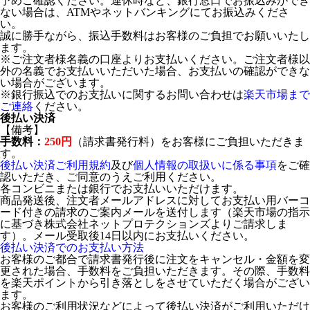
予めご確認ください。連休時など、銀行窓口でお振込みができ
ない場合は、ATMやネットバンキングにてお振込みくださ
い。
誠に勝手ながら、振込手数料はお客様のご負担でお願いいたし
ます。
※ご注文者様名義の口座よりお支払いください。ご注文者様以
外の名義でお支払いいただいた場合、お支払いの確認ができな
い場合がございます。
※銀行振込でのお支払いに関するお問い合わせは
楽天市場まで
ご連絡
ください。
後払い決済
【備考】
手数料：
250円
（請求書発行料）をお客様にご負担いただきま
す。
後払い決済ご利用規約
及び
個人情報の取扱いに係る事項
をご確
認いただき、ご同意のうえご利用ください。
各コンビニまたは銀行でお支払いいただけます。
商品発送後、注文者メールアドレスに対してお支払い用バーコ
ード付きの請求のご案内メールを送付します（楽天市場の指示
に基づき株式会社ネットプロテクションズよりご請求しま
す）。メール受取後14日以内にお支払いください。
後払い決済でのお支払い方法
お客様のご都合で請求書発行後に注文をキャンセル・金額を変
更された場合、手数料をご負担いただきます。その際、手数料
を楽天ポイントから引き落としをさせていただく場合がござい
ます。
お客様のご利用状況などによって後払い決済がご利用いただけ