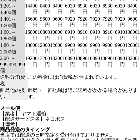
1,201～
14400
8400
8400
6930
6930
6930
6930
6930
8400
円
円
円
円
円
円
円
円
円
1,400個
1,401～
15600
9600
9600
7920
7920
7920
7920
7920
9600
円
円
円
円
円
円
円
円
円
1,600個
1,601～
16800
10800
10800
8910
8910
8910
8910
8910
10800
1
円
円
円
円
円
円
円
円
円
1,800個
1,801～
18000
12000
12000
9900
9900
9900
9900
9900
12000
1
円
円
円
円
円
円
円
円
円
2,000個
2,001～
19200
13200
13200
10890
10890
10890
10890
10890
13200
1
円
円
円
円
円
円
円
円
円
999,999,999
個
送料分消費
この料金には消費税が 含まれています。
税
離島他の扱
離島・一部地域は追加送料がかかる場合がありま
い
す。
メール便
【業者】 ヤマト運輸
【配送サービス名】ネコポス
【備考】
商品発送のタイミング
当店では配送の日時指定を受け付けておりません。