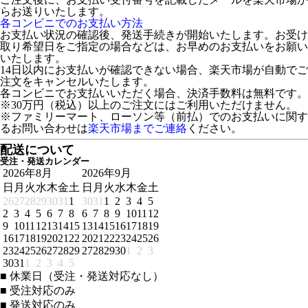
らお送りいたします。
各コンビニでのお支払い方法
お支払い状況の確認後、発送手続きが開始いたします。お受け
取り希望日をご指定の場合などは、お早めのお支払いをお願い
いたします。
14日以内にお支払いが確認できない場合、楽天市場が自動でご
注文をキャンセルいたします。
各コンビニでお支払いいただく場合、決済手数料は無料です。
※30万円（税込）以上のご注文にはご利用いただけません。
※ファミリーマート、ローソン等（前払）でのお支払いに関す
るお問い合わせは
楽天市場までご連絡
ください。
配送について
受注・発送カレンダー
2026年8月
2026年9月
日
月
火
水
木
金
土
日
月
火
水
木
金
土
26
27
28
29
30
31
1
30
31
1
2
3
4
5
2
3
4
5
6
7
8
6
7
8
9
10
11
12
9
10
11
12
13
14
15
13
14
15
16
17
18
19
16
17
18
19
20
21
22
20
21
22
23
24
25
26
23
24
25
26
27
28
29
27
28
29
30
1
2
3
30
31
1
2
3
4
5
■
休業日（受注・発送対応なし）
■
受注対応のみ
■
発送対応のみ