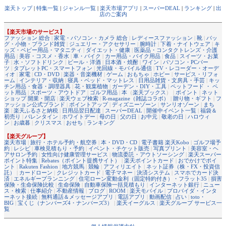
楽天トップ
|
特集一覧
|
ジャンル一覧
|
楽天市場アプリ
|
スーパーDEAL
|
ランキング
|
出
店のご案内
【楽天市場のサービス】
ファッション 総合
|
家電・パソコン・カメラ 総合
|
レディースファッション
|
靴
|
バッ
グ・小物・ブランド雑貨
|
ジュエリー・アクセサリー
|
腕時計
|
下着・ナイトウェア
|
キ
ッズ・ベビー用品・マタニティ
|
ダイエット・健康
|
医薬品・コンタクトレンズ・介護
用品
|
美容・コスメ・香水
|
車・バイク
|
カー用品・バイク用品
|
食品
|
スイーツ・お菓
子
|
水・ソフトドリンク
|
ビール・洋酒
|
日本酒・焼酎
|
ワイン
|
パソコン・PCパー
ツ
|
タブレットPC・スマートフォン
|
光回線・モバイル通信
|
TV・レコーダー・オーデ
ィオ
|
家電
|
CD・DVD
|
楽器・音楽機材
|
ゲーム
|
おもちゃ
|
ホビー
|
サービス・リフォ
ーム
|
インテリア・収納
|
寝具・ベッド・マットレス
|
日用品雑貨・文房具・手芸
|
キッ
チン用品・食器・調理器具
|
花・観葉植物
|
ガーデン・DIY・工具
|
ペットフード ・ ペ
ット用品
|
スポーツ・アウトドア
|
ゴルフ用品
|
本
（
楽天ブックス
） |
ポイント
|
ネット
ショップ 開業・開店
|
楽天ウェブ検索
|
R-magazine（雑誌コラボ）
|
贈り物・ギフト
|
フ
ァッション公式ブランド
|
ポイントアップ
|
ディズニーゾーン
|
サンリオゾーン
|
まち
楽
|
楽天ふるさと納税
|
日用品翌日配達
|
スーパーDEAL
|
開催中イベント一覧
|
福袋＆
初売り
|
バレンタイン
|
ホワイトデー
|
母の日
|
父の日
|
お中元
|
敬老の日
|
ハロウィ
ン
|
お歳暮
|
クリスマス
|
おせち
|
ランキング
【楽天グループ】
楽天市場
|
旅行・ホテル予約・航空券
|
本・DVD・CD
|
電子書籍 楽天Kobo
|
ゴルフ場予
約
|
レシピ
|
車検見積もり・予約
|
イベント・チケット販売
|
写真プリント
|
美容室・ヘ
アサロン予約
|
女性向け健康管理サービス
|
物流委託・アウトソーシング
|
楽天スーパー
ポイント特集
|
Rebates（ポイント提携サイト）
|
楽天ポイントカード
|
おでかけでポイ
ント
|
Rakuten Fashion
|
地方競馬
|
競輪
|
アフィリエイト
|
ネット証券（株・FX・投資信
託）
|
カードローン
|
クレジットカード
|
電子マネー
|
決済システム
|
スマホでカード決
済
|
エネルギープランニング
|
住宅ローン変動金利（固定特約付き）・フラット35
|
損害
保険・生命保険比較
|
生命保険
|
自動車保険一括見積もり
|
インターネット銀行
|
ニュー
ス・検索
|
仕事紹介
|
不動産情報
|
ブログ
|
ROOM
|
楽天モバイル
|
プロバイダ・インタ
ーネット接続
|
無料通話＆メッセージアプリ
|
電話アプリ
|
動画配信
|
占い
|
toto・
BIG
|
宝くじ（ナンバーズ4・ナンバーズ3）
|
楽天イーグルス
|
楽天グループ サービス一
覧