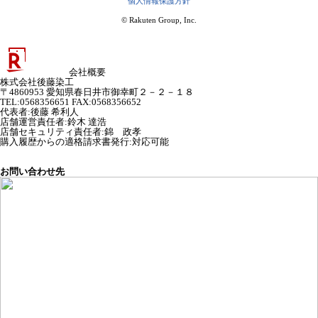
個人情報保護方針
© Rakuten Group, Inc.
会社概要
株式会社後藤染工
〒4860953 愛知県春日井市御幸町２－２－１８
TEL:0568356651 FAX:0568356652
代表者
:
後藤 希利人
店舗運営責任者
:
鈴木 達浩
店舗セキュリティ責任者
:
錦 政孝
購入履歴からの適格請求書発行:対応可能
お問い合わせ先