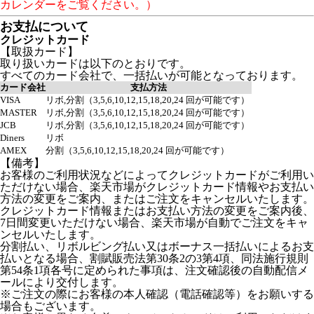
カレンダーをご覧ください。）
お支払について
クレジットカード
【取扱カード】
取り扱いカードは以下のとおりです。
すべてのカード会社で、一括払いが可能となっております。
カード会社
支払方法
VISA
リボ,分割（3,5,6,10,12,15,18,20,24 回が可能です）
MASTER
リボ,分割（3,5,6,10,12,15,18,20,24 回が可能です）
JCB
リボ,分割（3,5,6,10,12,15,18,20,24 回が可能です）
Diners
リボ
AMEX
分割（3,5,6,10,12,15,18,20,24 回が可能です）
【備考】
お客様のご利用状況などによってクレジットカードがご利用い
ただけない場合、楽天市場がクレジットカード情報やお支払い
方法の変更をご案内、またはご注文をキャンセルいたします。
クレジットカード情報またはお支払い方法の変更をご案内後、
7日間変更いただけない場合、楽天市場が自動でご注文をキャ
ンセルいたします。
分割払い、リボルビング払い又はボーナス一括払いによるお支
払いとなる場合、割賦販売法第30条2の3第4項、同法施行規則
第54条1項各号に定められた事項は、注文確認後の自動配信メ
ールにより交付します。
※ご注文の際にお客様の本人確認（電話確認等）をお願いする
場合もございます。