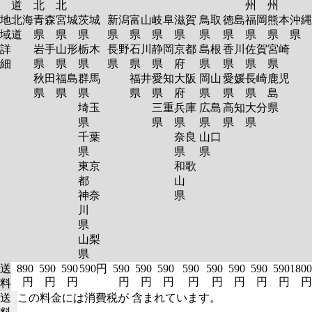
道
北
北
州
州
地
北海
青森
宮城
茨城
新潟
富山
岐阜
滋賀
鳥取
徳島
福岡
熊本
沖縄
域
道
県
県
県
県
県
県
県
県
県
県
県
県
詳
岩手
山形
栃木
長野
石川
静岡
京都
島根
香川
佐賀
宮崎
細
県
県
県
県
県
県
府
県
県
県
県
秋田
福島
群馬
福井
愛知
大阪
岡山
愛媛
長崎
鹿児
県
県
県
県
県
府
県
県
県
島
埼玉
三重
兵庫
広島
高知
大分
県
県
県
県
県
県
県
千葉
奈良
山口
県
県
県
東京
和歌
都
山
神奈
県
川
県
山梨
県
送
890
590
590
590円
590
590
590
590
590
590
590
590
1800
円
円
円
円
円
円
円
円
円
円
円
円
料
送
この料金には消費税が 含まれています。