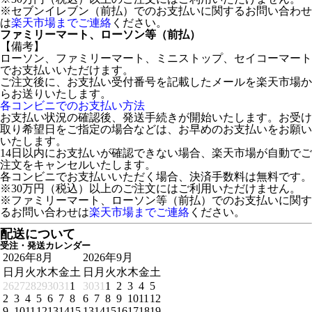
※セブンイレブン（前払）でのお支払いに関するお問い合わせ
は
楽天市場までご連絡
ください。
ファミリーマート、ローソン等（前払）
【備考】
ローソン、ファミリーマート、ミニストップ、セイコーマート
でお支払いいただけます。
ご注文後に、お支払い受付番号を記載したメールを楽天市場か
らお送りいたします。
各コンビニでのお支払い方法
お支払い状況の確認後、発送手続きが開始いたします。お受け
取り希望日をご指定の場合などは、お早めのお支払いをお願い
いたします。
14日以内にお支払いが確認できない場合、楽天市場が自動でご
注文をキャンセルいたします。
各コンビニでお支払いいただく場合、決済手数料は無料です。
※30万円（税込）以上のご注文にはご利用いただけません。
※ファミリーマート、ローソン等（前払）でのお支払いに関す
るお問い合わせは
楽天市場までご連絡
ください。
配送について
受注・発送カレンダー
2026年8月
2026年9月
日
月
火
水
木
金
土
日
月
火
水
木
金
土
26
27
28
29
30
31
1
30
31
1
2
3
4
5
2
3
4
5
6
7
8
6
7
8
9
10
11
12
9
10
11
12
13
14
15
13
14
15
16
17
18
19