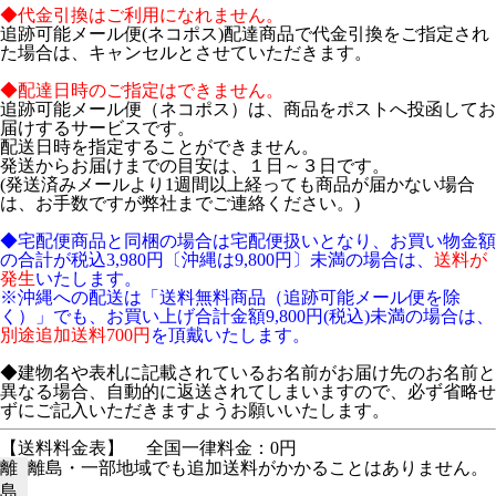
◆代金引換はご利用になれません。
追跡可能メール便(ネコポス)配達商品で代金引換をご指定され
た場合は、キャンセルとさせていただきます。
◆配達日時のご指定はできません。
追跡可能メール便（ネコポス）は、商品をポストへ投函してお
届けするサービスです。
配送日時を指定することができません。
発送からお届けまでの目安は、１日～３日です。
(発送済みメールより1週間以上経っても商品が届かない場合
は、お手数ですが弊社までご連絡ください。)
◆宅配便商品と同梱の場合は宅配便扱いとなり、お買い物金額
の合計が税込3,980円〔沖縄は9,800円〕未満の場合は、
送料が
発生
いたします。
※沖縄への配送は「送料無料商品（追跡可能メール便を除
く）」でも、お買い上げ合計金額9,800円(税込)未満の場合は、
別途追加送料700円
を頂戴いたします。
◆建物名や表札に記載されているお名前がお届け先のお名前と
異なる場合、自動的に返送されてしまいますので、必ず省略せ
ずにご記入いただきますようお願いいたします。
【送料料金表】
全国一律料金：0円
離
離島・一部地域でも追加送料がかかることはありません。
島