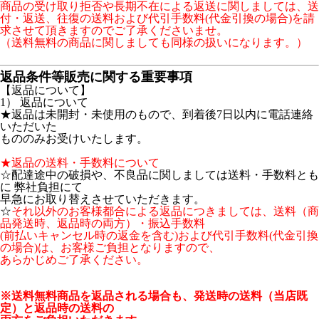
商品の受け取り拒否や長期不在による返送に関しましては、送
付・返送、往復の送料および代引手数料(代金引換の場合)を請
求させて頂きますのでご了承くださいませ。
（送料無料の商品に関しましても同様の扱いになります。）
返品条件等販売に関する重要事項
【返品について】
1） 返品について
★返品は未開封・未使用のもので、到着後7日以内に電話連絡
いただいた
もののみお受けいたします。
★返品の送料・手数料について
☆配達途中の破損や、不良品に関しましては送料・手数料とも
に 弊社負担にて
早急にお取り替えさせていただきます。
☆
それ以外のお客様都合による返品につきましては、送料（商
品発送時、返品時の両方）・振込手数料
(前払いキャンセル時の返金を含む)および代引手数料(代金引換
の場合)は、お客様ご負担となりますので、
あらかじめご了承ください。
※送料無料商品を返品される場合も、発送時の送料（当店既
定）と返品時の送料の