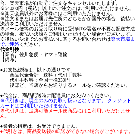
合、楽天市場が自動でご注文をキャンセルいたします。
※54,000円（税込）以上のご注文にはご利用いただけません。
※楽天会員以外のお客様にはご利用いただけません。
※注文者またはお届け先住所のどちらかが国外の場合、後払い
決済をご利用いただけません。
※メール便等のお受け取り時に受領印や署名が不要な配送方法
の場合、後払い決済をご利用いただけない場合がございます。
※後払い決済でのお支払いに関するお問い合わせは
楽天市場ま
でご連絡
ください。
代金引換
【業者】佐川急便・ヤマト運輸
【備考】
●お支払総額は、以下の通りです。
商品代金合計＋送料＋代引手数料
代引手数料：全国一律330円
後ほど、当店からお送りするメールをご確認ください。
●代金は、商品配送時に配達員にお支払いください。
※代引きは、現金のみのお取り扱いとなります。 クレジット
カードはご利用いただけません。
※代引きは、追跡可能メール便商品にはご利用いただけませ
ん。
●業者の指定は、お受けできません。
●代引きは、商品発送後の転送ができない場合がございます。