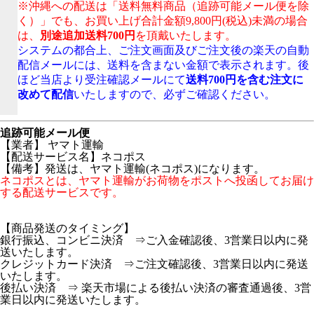
※沖縄への配送は「送料無料商品（追跡可能メール便を除
く）」でも、お買い上げ合計金額9,800円(税込)未満の場合
は、
別途追加送料700円
を頂戴いたします。
システムの都合上、ご注文画面及びご注文後の楽天の自動
配信メールには、送料を含まない金額で表示されます。後
ほど当店より受注確認メールにて
送料700円を含む注文に
改めて配信
いたしますので、必ずご確認ください。
追跡可能メール便
【業者】 ヤマト運輸
【配送サービス名】ネコポス
【備考】発送は、ヤマト運輸(ネコポス)になります。
ネコポスとは、ヤマト運輸がお荷物をポストへ投函してお届け
する配送サービスです。
【商品発送のタイミング】
銀行振込、コンビニ決済 ⇒ご入金確認後、3営業日以内に発
送いたします。
クレジットカード決済 ⇒ご注文確認後、3営業日以内に発送
いたします。
後払い決済 ⇒ 楽天市場による後払い決済の審査通過後、3営
業日以内に発送いたします。