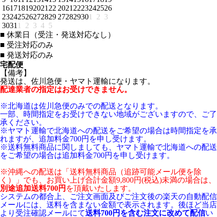
16
17
18
19
20
21
22
20
21
22
23
24
25
26
23
24
25
26
27
28
29
27
28
29
30
1
2
3
30
31
1
2
3
4
5
■
休業日（受注・発送対応なし）
■
受注対応のみ
■
発送対応のみ
宅配便
【備考】
発送は、佐川急便・ヤマト運輸になります。
配達業者の指定はお受けできません。
※北海道は佐川急便のみでの配送となります。
一部、時間指定をお受けできない地域がございますので、ご了
承ください。
※ヤマト運輸で北海道への配送をご希望の場合は時間指定を承
れますが、追加料金700円を申し受けます。
※送料無料商品に関しましても、ヤマト運輸で北海道への配送
をご希望の場合は追加料金700円を申し受けます。
※沖縄への配送は「送料無料商品（追跡可能メール便を除
く）」でも、お買い上げ合計金額9,800円(税込)未満の場合は、
別途追加送料700円
を頂戴いたします。
システムの都合上、ご注文画面及びご注文後の楽天の自動配信
メールには、送料を含まない金額で表示されます。後ほど当店
より受注確認メールにて
送料700円を含む注文に改めて配信
い