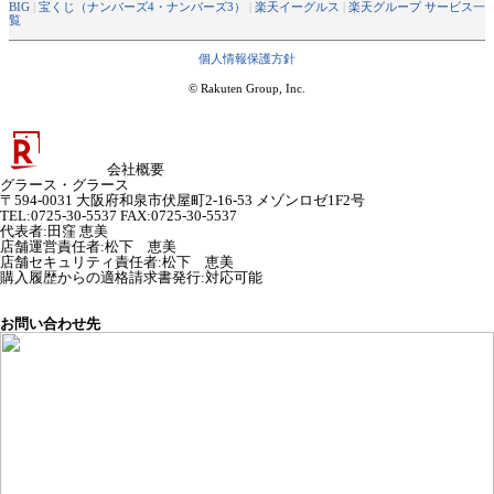
BIG
|
宝くじ（ナンバーズ4・ナンバーズ3）
|
楽天イーグルス
|
楽天グループ サービス一
覧
個人情報保護方針
© Rakuten Group, Inc.
会社概要
グラース・グラース
〒594-0031 大阪府和泉市伏屋町2-16-53 メゾンロゼ1F2号
TEL:0725-30-5537 FAX:0725-30-5537
代表者
:
田窪 恵美
店舗運営責任者
:
松下 恵美
店舗セキュリティ責任者
:
松下 恵美
購入履歴からの適格請求書発行:対応可能
お問い合わせ先