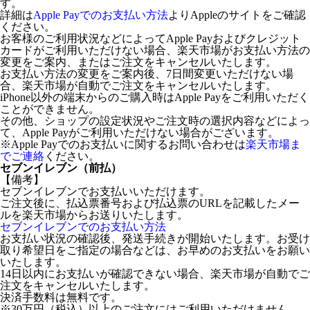
す。
詳細は
Apple Payでのお支払い方法
よりAppleのサイトをご確認
ください。
お客様のご利用状況などによってApple Payおよびクレジット
カードがご利用いただけない場合、楽天市場がお支払い方法の
変更をご案内、またはご注文をキャンセルいたします。
お支払い方法の変更をご案内後、7日間変更いただけない場
合、楽天市場が自動でご注文をキャンセルいたします。
iPhone以外の端末からのご購入時はApple Payをご利用いただく
ことができません。
その他、ショップの設定状況やご注文時の選択内容などによっ
て、Apple Payがご利用いただけない場合がございます。
※Apple Payでのお支払いに関するお問い合わせは
楽天市場ま
でご連絡
ください。
セブンイレブン（前払）
【備考】
セブンイレブンでお支払いいただけます。
ご注文後に、払込票番号および払込票のURLを記載したメー
ルを楽天市場からお送りいたします。
セブンイレブンでのお支払い方法
お支払い状況の確認後、発送手続きが開始いたします。お受け
取り希望日をご指定の場合などは、お早めのお支払いをお願い
いたします。
14日以内にお支払いが確認できない場合、楽天市場が自動でご
注文をキャンセルいたします。
決済手数料は無料です。
※30万円（税込）以上のご注文にはご利用いただけません。