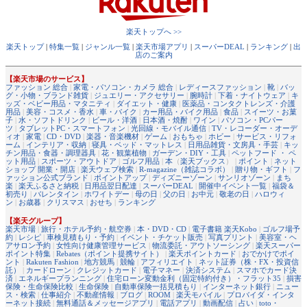
楽天トップへ >>
楽天トップ
|
特集一覧
|
ジャンル一覧
|
楽天市場アプリ
|
スーパーDEAL
|
ランキング
|
出
店のご案内
【楽天市場のサービス】
ファッション 総合
|
家電・パソコン・カメラ 総合
|
レディースファッション
|
靴
|
バッ
グ・小物・ブランド雑貨
|
ジュエリー・アクセサリー
|
腕時計
|
下着・ナイトウェア
|
キ
ッズ・ベビー用品・マタニティ
|
ダイエット・健康
|
医薬品・コンタクトレンズ・介護
用品
|
美容・コスメ・香水
|
車・バイク
|
カー用品・バイク用品
|
食品
|
スイーツ・お菓
子
|
水・ソフトドリンク
|
ビール・洋酒
|
日本酒・焼酎
|
ワイン
|
パソコン・PCパー
ツ
|
タブレットPC・スマートフォン
|
光回線・モバイル通信
|
TV・レコーダー・オーデ
ィオ
|
家電
|
CD・DVD
|
楽器・音楽機材
|
ゲーム
|
おもちゃ
|
ホビー
|
サービス・リフォ
ーム
|
インテリア・収納
|
寝具・ベッド・マットレス
|
日用品雑貨・文房具・手芸
|
キッ
チン用品・食器・調理器具
|
花・観葉植物
|
ガーデン・DIY・工具
|
ペットフード ・ ペ
ット用品
|
スポーツ・アウトドア
|
ゴルフ用品
|
本
（
楽天ブックス
） |
ポイント
|
ネット
ショップ 開業・開店
|
楽天ウェブ検索
|
R-magazine（雑誌コラボ）
|
贈り物・ギフト
|
フ
ァッション公式ブランド
|
ポイントアップ
|
ディズニーゾーン
|
サンリオゾーン
|
まち
楽
|
楽天ふるさと納税
|
日用品翌日配達
|
スーパーDEAL
|
開催中イベント一覧
|
福袋＆
初売り
|
バレンタイン
|
ホワイトデー
|
母の日
|
父の日
|
お中元
|
敬老の日
|
ハロウィ
ン
|
お歳暮
|
クリスマス
|
おせち
|
ランキング
【楽天グループ】
楽天市場
|
旅行・ホテル予約・航空券
|
本・DVD・CD
|
電子書籍 楽天Kobo
|
ゴルフ場予
約
|
レシピ
|
車検見積もり・予約
|
イベント・チケット販売
|
写真プリント
|
美容室・ヘ
アサロン予約
|
女性向け健康管理サービス
|
物流委託・アウトソーシング
|
楽天スーパー
ポイント特集
|
Rebates（ポイント提携サイト）
|
楽天ポイントカード
|
おでかけでポイ
ント
|
Rakuten Fashion
|
地方競馬
|
競輪
|
アフィリエイト
|
ネット証券（株・FX・投資信
託）
|
カードローン
|
クレジットカード
|
電子マネー
|
決済システム
|
スマホでカード決
済
|
エネルギープランニング
|
住宅ローン変動金利（固定特約付き）・フラット35
|
損害
保険・生命保険比較
|
生命保険
|
自動車保険一括見積もり
|
インターネット銀行
|
ニュー
ス・検索
|
仕事紹介
|
不動産情報
|
ブログ
|
ROOM
|
楽天モバイル
|
プロバイダ・インタ
ーネット接続
|
無料通話＆メッセージアプリ
|
電話アプリ
|
動画配信
|
占い
|
toto・