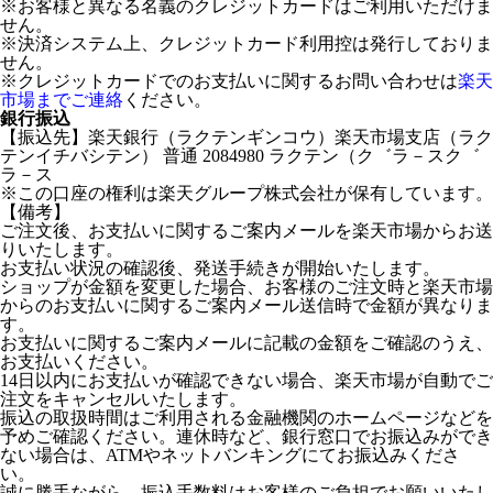
※お客様と異なる名義のクレジットカードはご利用いただけま
せん。
※決済システム上、クレジットカード利用控は発行しておりま
せん。
※クレジットカードでのお支払いに関するお問い合わせは
楽天
市場までご連絡
ください。
銀行振込
【振込先】楽天銀行（ラクテンギンコウ）楽天市場支店（ラク
テンイチバシテン） 普通 2084980 ラクテン（ク゛ラ－スク゛
ラ－ス
※この口座の権利は楽天グループ株式会社が保有しています。
【備考】
ご注文後、お支払いに関するご案内メールを楽天市場からお送
りいたします。
お支払い状況の確認後、発送手続きが開始いたします。
ショップが金額を変更した場合、お客様のご注文時と楽天市場
からのお支払いに関するご案内メール送信時で金額が異なりま
す。
お支払いに関するご案内メールに記載の金額をご確認のうえ、
お支払いください。
14日以内にお支払いが確認できない場合、楽天市場が自動でご
注文をキャンセルいたします。
振込の取扱時間はご利用される金融機関のホームページなどを
予めご確認ください。連休時など、銀行窓口でお振込みができ
ない場合は、ATMやネットバンキングにてお振込みくださ
い。
誠に勝手ながら、振込手数料はお客様のご負担でお願いいたし