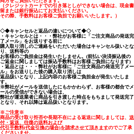
両方をご負担いただきます。
（クレジットカードでの引き落としができない場合は、現金書
留または銀行振込にてお支払いください。
その際、手数料はお客様ご負担でお願いいたします。）
◇◆キャンセルと返品の違いについて◆◇
・キャンセルとは・・・弊社がお客様に「ご注文商品の発送完
了メール」をお送りする前に
購入取り消しのご連絡をいただいた場合はキャンセル扱いとな
り、送料等の
お客様のご負担金は発生いたしません。(前払い決済振込後の
ご返金に関しましては振込手数料はお客様ご負担になります)
・返品とは・・・弊社がお客様に「ご注文商品の発送完了メー
ル」をお送りした後の購入取り消しは
返品扱いとなり、上記内容のお客様ご負担金が発生いたしま
す。
※弊社がメールを送信したにもかかわらず、お客様の都合でメ
ールの受信ができない場合は、
弊社が運送業者に商品を引き渡した時点をもちまして発送完了
となり、それ以降は返品扱いとなります。
※ご注意※
商品の受け取り拒否や長期不在による返送に関しましては、
送
付・返送、往復の送料および
代引手数料(代金引換の場合)を請求させて頂きます
のでご了承
くださいませ。