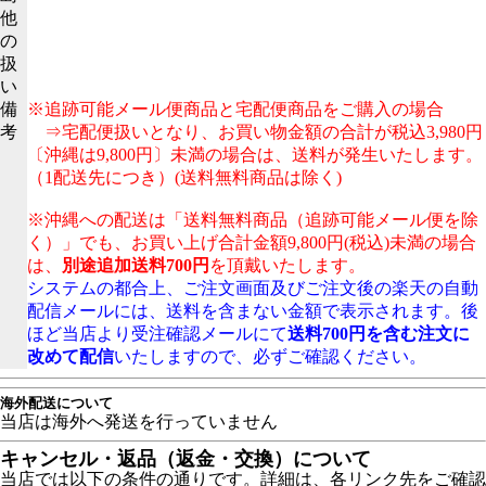
他
の
扱
い
備
※追跡可能メール便商品と宅配便商品をご購入の場合
考
⇒宅配便扱いとなり、お買い物金額の合計が税込3,980円
〔沖縄は9,800円〕未満の場合は、送料が発生いたします。
（1配送先につき）(送料無料商品は除く)
※沖縄への配送は「送料無料商品（追跡可能メール便を除
く）」でも、お買い上げ合計金額9,800円(税込)未満の場合
は、
別途追加送料700円
を頂戴いたします。
システムの都合上、ご注文画面及びご注文後の楽天の自動
配信メールには、送料を含まない金額で表示されます。後
ほど当店より受注確認メールにて
送料700円を含む注文に
改めて配信
いたしますので、必ずご確認ください。
海外配送について
当店は海外へ発送を行っていません
キャンセル・返品（返金・交換）について
当店では以下の条件の通りです。詳細は、各リンク先をご確認