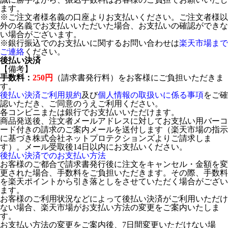
ます。
※ご注文者様名義の口座よりお支払いください。ご注文者様以
外の名義でお支払いいただいた場合、お支払いの確認ができな
い場合がございます。
※銀行振込でのお支払いに関するお問い合わせは
楽天市場まで
ご連絡
ください。
後払い決済
【備考】
手数料：
250円
（請求書発行料）をお客様にご負担いただきま
す。
後払い決済ご利用規約
及び
個人情報の取扱いに係る事項
をご確
認いただき、ご同意のうえご利用ください。
各コンビニまたは銀行でお支払いいただけます。
商品発送後、注文者メールアドレスに対してお支払い用バーコ
ード付きの請求のご案内メールを送付します（楽天市場の指示
に基づき株式会社ネットプロテクションズよりご請求しま
す）。メール受取後14日以内にお支払いください。
後払い決済でのお支払い方法
お客様のご都合で請求書発行後に注文をキャンセル・金額を変
更された場合、手数料をご負担いただきます。その際、手数料
を楽天ポイントから引き落としをさせていただく場合がござい
ます。
お客様のご利用状況などによって後払い決済がご利用いただけ
ない場合、楽天市場がお支払い方法の変更をご案内いたしま
す。
お支払い方法の変更をご案内後、7日間変更いただけない場