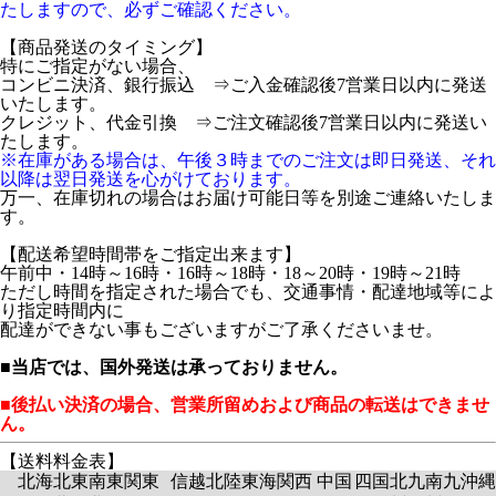
たしますので、必ずご確認ください。
【商品発送のタイミング】
特にご指定がない場合、
コンビニ決済、銀行振込 ⇒ご入金確認後7営業日以内に発送
いたします。
クレジット、代金引換 ⇒ご注文確認後7営業日以内に発送い
たします。
※在庫がある場合は、午後３時までのご注文は即日発送、それ
以降は翌日発送を心がけております。
万一、在庫切れの場合はお届け可能日等を別途ご連絡いたしま
す。
【配送希望時間帯をご指定出来ます】
午前中・14時～16時・16時～18時・18～20時・19時～21時
ただし時間を指定された場合でも、交通事情・配達地域等によ
り指定時間内に
配達ができない事もございますがご了承くださいませ。
■当店では、国外発送は承っておりません。
■後払い決済の場合、営業所留めおよび商品の転送はできませ
ん。
【送料料金表】
北海
北東
南東
関東
信越
北陸
東海
関西
中国
四国
北九
南九
沖縄