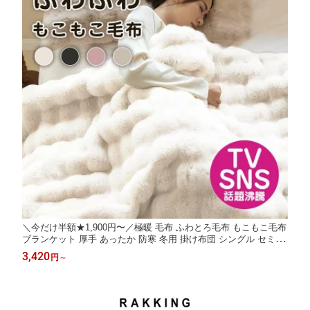
＼今だけ半額★1,900円〜／極暖 毛布 ふわとろ毛布 もこもこ毛布
ブランケット 厚手 あったか 防寒 冬用 掛け布団 シングル セミダ
ブル ダブル マイクロファイバー 軽い 洗える ひざ掛け ギフト ふ
3,420
円
～
わふわ 子供 大人用 家族用 暖かい 大型 冷え性 寝室 リビング