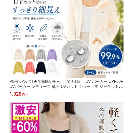
P5倍＼今だけ★半額960円〜／「楽天1位」 UV パーカー UPF50+
UVパーカー レディース 薄手 UVカット ショート丈 ジャケット
ラッシュガード 紫外線対策 ブルゾン ダブルジップファスナー カ
1,920
円
～
ラフル クロップド丈 かわいい おしゃれ 春夏 夏 送料無料