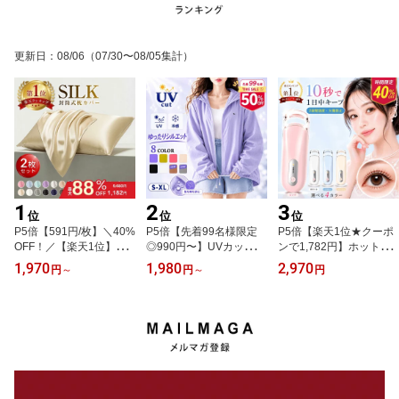
更新日
：
08/06
（07/30〜08/05集計）
1
2
3
位
位
位
P5倍【591円/枚】＼40%
P5倍【先着99名様限定
P5倍【楽天1位★クーポ
OFF！／【楽天1位】シ
◎990円〜】UVカット
ンで1,782円】ホットビ
ルク枕カバー 2枚セット
パーカー レディース UV
ューラー 挟む タイプ 初
1,970
1,980
2,970
円
～
円
～
円
通気性 冷感 最高級6A [全
パーカー UPF50+ 接触冷
心者向け まつ毛カーラー
15色] 洗濯機OK 洗える
感 ラッシュガード 紫外
充電式 長持ちカール ま
乾燥機 43×60 50×70 美
線対策 薄手 軽量 ショー
つ毛 ビューラー 長時間
髪 美容 美肌 ナイトケア
ト丈 クロップド丈 フー
キープ 感温シリコン ホ
ダメージヘア 摩擦レス
ド付き ダブルジップ 冷
ットカーラー 10秒急速
ヘアケア スキンケア 保
房対策 羽織り 通勤 通学
予熱 温度調整 アイラッ
湿 絹 ピローケース ギフ
UV対策 送料無料
シュカーラー 自動OFF
ト 妻・母・彼女
まつげ ミニ