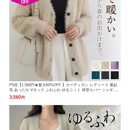
P5倍【1,584円★最大60%OFF 】カーディガン レディース 裏起
毛 あったか Vネック ふわふわ ゆるニット 体型カバー シャギーニ
ット フェザーカーディガン ニットコート 通勤カーディガン ママ
3,560
円
コーデ プレゼント 大きいサイズ 秋冬 防寒