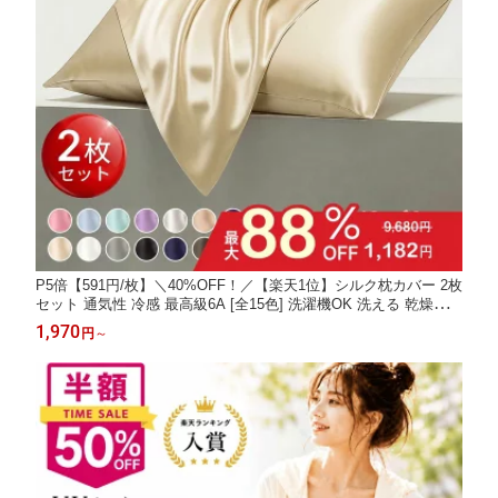
P5倍【591円/枚】＼40%OFF！／【楽天1位】シルク枕カバー 2枚
セット 通気性 冷感 最高級6A [全15色] 洗濯機OK 洗える 乾燥機 4
3×60 50×70 美髪 美容 美肌 ナイトケア ダメージヘア 摩擦レス ヘ
1,970
円
～
アケア スキンケア 保湿 絹 ピローケース ギフト 妻・母・彼女