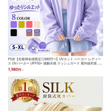
P5倍【先着99名様限定◎990円〜】UVカット パーカー レディー
ス UVパーカー UPF50+ 接触冷感 ラッシュガード 紫外線対策 薄
手 軽量 ショート丈 クロップド丈 フード付き ダブルジップ 冷房
1,980
円
～
対策 羽織り 通勤 通学 UV対策 送料無料