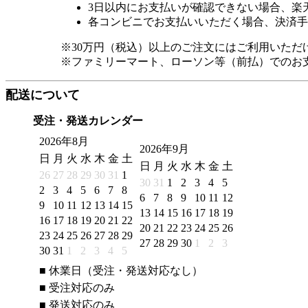
3日以内にお支払いが確認できない場合、楽
各コンビニでお支払いいただく場合、決済手
※30万円（税込）以上のご注文にはご利用いただ
※ファミリーマート、ローソン等（前払）でのお
配送について
受注・発送カレンダー
2026年8月
2026年9月
日
月
火
水
木
金
土
日
月
火
水
木
金
土
26
27
28
29
30
31
1
30
31
1
2
3
4
5
2
3
4
5
6
7
8
6
7
8
9
10
11
12
9
10
11
12
13
14
15
13
14
15
16
17
18
19
16
17
18
19
20
21
22
20
21
22
23
24
25
26
23
24
25
26
27
28
29
27
28
29
30
1
2
3
30
31
1
2
3
4
5
■
休業日（受注・発送対応なし）
■
受注対応のみ
■
発送対応のみ