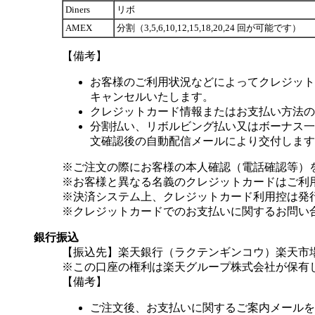
Diners
リボ
AMEX
分割（3,5,6,10,12,15,18,20,24 回が可能です）
【備考】
お客様のご利用状況などによってクレジット
キャンセルいたします。
クレジットカード情報またはお支払い方法の
分割払い、リボルビング払い又はボーナス一括
文確認後の自動配信メールにより交付します
※ご注文の際にお客様の本人確認（電話確認等）
※お客様と異なる名義のクレジットカードはご利
※決済システム上、クレジットカード利用控は発
※クレジットカードでのお支払いに関するお問い
銀行振込
【振込先】楽天銀行（ラクテンギンコウ）楽天市場支
※この口座の権利は楽天グループ株式会社が保有
【備考】
ご注文後、お支払いに関するご案内メールを