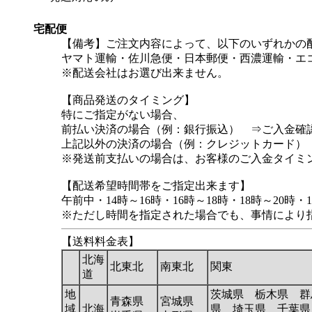
宅配便
【備考】ご注文内容によって、以下のいずれかの
ヤマト運輸・佐川急便・日本郵便・西濃運輸・エ
※配送会社はお選び出来ません。
【商品発送のタイミング】
特にご指定がない場合、
前払い決済の場合（例：銀行振込） ⇒ご入金確
上記以外の決済の場合（例：クレジットカード）
※発送前支払いの場合は、お客様のご入金タイミ
【配送希望時間帯をご指定出来ます】
午前中・14時～16時・16時～18時・18時～20時・1
※ただし時間を指定された場合でも、事情により
【送料料金表】
北海
北東北
南東北
関東
道
地
茨城県 栃木県 群
青森県
宮城県
域
北海
県 埼玉県 千葉県