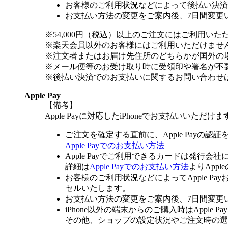
お客様のご利用状況などによって後払い決済
お支払い方法の変更をご案内後、7日間変更
※54,000円（税込）以上のご注文にはご利用いた
※楽天会員以外のお客様にはご利用いただけませ
※注文者またはお届け先住所のどちらかが国外の
※メール便等のお受け取り時に受領印や署名が不
※後払い決済でのお支払いに関するお問い合わせ
Apple Pay
【備考】
Apple Payに対応したiPhoneでお支払いいただけま
ご注文を確定する直前に、Apple Payの認
Apple Payでのお支払い方法
Apple Payでご利用できるカードは発行会
詳細は
Apple Payでのお支払い方法
よりApp
お客様のご利用状況などによってApple 
セルいたします。
お支払い方法の変更をご案内後、7日間変更
iPhone以外の端末からのご購入時はApple
その他、ショップの設定状況やご注文時の選択