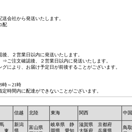
配送会社から発送いたします。
コ配
認後、２営業日以内に発送いたします。
 ⇒ご注文確認後、２営業日以内に発送いたします。
ングにより、お届け予定日が前後することがございます。
9時～21時
指定時間内に配達ができないことがございます。
信越
北陸
東海
関西
中
馬
新潟
岐阜県 静
滋賀県 京都府
富山県
鳥
 東
県
岡県 愛知
大阪府 兵庫県