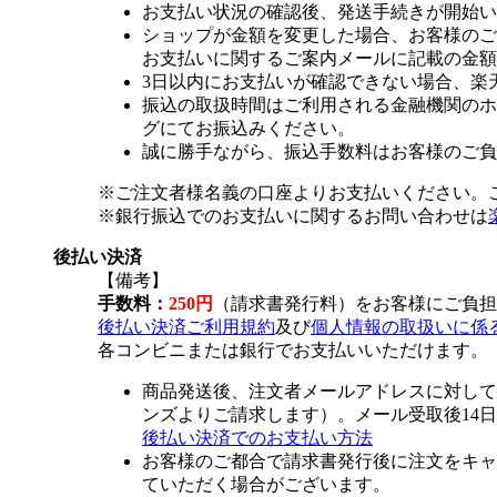
お支払い状況の確認後、発送手続きが開始い
ショップが金額を変更した場合、お客様のご
お支払いに関するご案内メールに記載の金額
3日以内にお支払いが確認できない場合、楽
振込の取扱時間はご利用される金融機関のホ
グにてお振込みください。
誠に勝手ながら、振込手数料はお客様のご負
※ご注文者様名義の口座よりお支払いください。
※銀行振込でのお支払いに関するお問い合わせは
後払い決済
【備考】
手数料：
250円
（請求書発行料）をお客様にご負担
後払い決済ご利用規約
及び
個人情報の取扱いに係
各コンビニまたは銀行でお支払いいただけます。
商品発送後、注文者メールアドレスに対して
ンズよりご請求します）。メール受取後14
後払い決済でのお支払い方法
お客様のご都合で請求書発行後に注文をキャ
ていただく場合がございます。