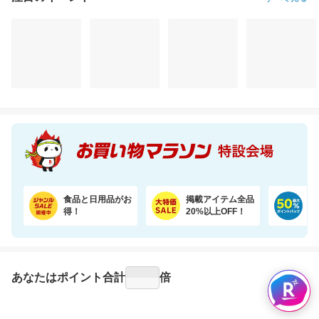
注目のイベント
すべて見る
食品と日用品がお
掲載アイテム全品
日
得！
20%以上OFF！
ポ