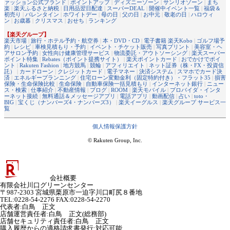
ァッション公式ブランド
|
ポイントアップ
|
ディズニーゾーン
|
サンリオゾーン
|
まち
楽
|
楽天ふるさと納税
|
日用品翌日配達
|
スーパーDEAL
|
開催中イベント一覧
|
福袋＆
初売り
|
バレンタイン
|
ホワイトデー
|
母の日
|
父の日
|
お中元
|
敬老の日
|
ハロウィ
ン
|
お歳暮
|
クリスマス
|
おせち
|
ランキング
【楽天グループ】
楽天市場
|
旅行・ホテル予約・航空券
|
本・DVD・CD
|
電子書籍 楽天Kobo
|
ゴルフ場予
約
|
レシピ
|
車検見積もり・予約
|
イベント・チケット販売
|
写真プリント
|
美容室・ヘ
アサロン予約
|
女性向け健康管理サービス
|
物流委託・アウトソーシング
|
楽天スーパー
ポイント特集
|
Rebates（ポイント提携サイト）
|
楽天ポイントカード
|
おでかけでポイ
ント
|
Rakuten Fashion
|
地方競馬
|
競輪
|
アフィリエイト
|
ネット証券（株・FX・投資信
託）
|
カードローン
|
クレジットカード
|
電子マネー
|
決済システム
|
スマホでカード決
済
|
エネルギープランニング
|
住宅ローン変動金利（固定特約付き）・フラット35
|
損害
保険・生命保険比較
|
生命保険
|
自動車保険一括見積もり
|
インターネット銀行
|
ニュー
ス・検索
|
仕事紹介
|
不動産情報
|
ブログ
|
ROOM
|
楽天モバイル
|
プロバイダ・インタ
ーネット接続
|
無料通話＆メッセージアプリ
|
電話アプリ
|
動画配信
|
占い
|
toto・
BIG
|
宝くじ（ナンバーズ4・ナンバーズ3）
|
楽天イーグルス
|
楽天グループ サービス一
覧
個人情報保護方針
© Rakuten Group, Inc.
会社概要
有限会社川口グリーンセンター
〒987-2303 宮城県栗原市一迫字川口町尻８番地
TEL:0228-54-2276 FAX:0228-54-2270
代表者
:
白鳥 正文
店舗運営責任者
:
白鳥 正文(総務部)
店舗セキュリティ責任者
:
白鳥 正文
購入履歴からの適格請求書発行:対応可能