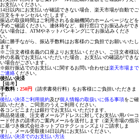
お支払いください。
14日以内にお支払いが確認できない場合、楽天市場が自動でご
注文をキャンセルいたします。
振込の取扱時間はご利用される金融機関のホームページなどを
予めご確認ください。連休時など、銀行窓口でお振込みができ
ない場合は、ATMやネットバンキングにてお振込みくださ
い。
誠に勝手ながら、振込手数料はお客様のご負担でお願いいたし
ます。
※ご注文者様名義の口座よりお支払いください。ご注文者様以
外の名義でお支払いいただいた場合、お支払いの確認ができな
い場合がございます。
※銀行振込でのお支払いに関するお問い合わせは
楽天市場まで
ご連絡
ください。
後払い決済
【備考】
手数料：
250円
（請求書発行料）をお客様にご負担いただきま
す。
後払い決済ご利用規約
及び
個人情報の取扱いに係る事項
をご確
認いただき、ご同意のうえご利用ください。
各コンビニまたは銀行でお支払いいただけます。
商品発送後、注文者メールアドレスに対してお支払い用バーコ
ード付きの請求のご案内メールを送付します（楽天市場の指示
に基づき株式会社ネットプロテクションズよりご請求しま
す）。メール受取後14日以内にお支払いください。
後払い決済でのお支払い方法