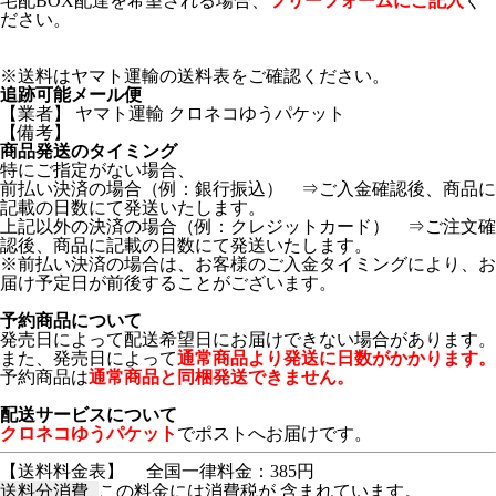
宅配BOX配達を希望される場合、
フリーフォームにご記入
く
ださい。
※送料はヤマト運輸の送料表をご確認ください。
追跡可能メール便
【業者】 ヤマト運輸 クロネコゆうパケット
【備考】
商品発送のタイミング
特にご指定がない場合、
前払い決済の場合（例：銀行振込） ⇒ご入金確認後、商品に
記載の日数にて発送いたします。
上記以外の決済の場合（例：クレジットカード） ⇒ご注文確
認後、商品に記載の日数にて発送いたします。
※前払い決済の場合は、お客様のご入金タイミングにより、お
届け予定日が前後することがございます。
予約商品について
発売日によって配送希望日にお届けできない場合があります。
また、発売日によって
通常商品より発送に日数がかかります。
予約商品は
通常商品と同梱発送できません。
配送サービスについて
クロネコゆうパケット
でポストへお届けです。
【送料料金表】
全国一律料金：385円
送料分消費
この料金には消費税が 含まれています。