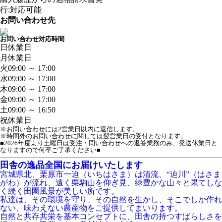
行:対応可能
お問い合わせ先
お問い合わせ対応時間
日
休業日
月
休業日
火
09:00 ～ 17:00
水
09:00 ～ 17:00
木
09:00 ～ 17:00
金
09:00 ～ 17:00
土
09:00 ～ 16:50
祝
休業日
※お問い合わせには2営業日以内に返信します。
※時間外のお問い合わせに関しては翌営業日の受付となります。
■2026年度より土曜日は受注・問い合わせへの返答業務のみ、発送休業日と
なりますので何卒ご了承ください■
田舎の逸品全国にお届けいたします
宮城県北、栗原市一迫（いちはさま）は清流、“迫川”（はさま
がわ）が流れ、遠く栗駒山を仰ぎ見、緑豊かな山々と果てしな
く続く田園風景が美しい所です。
私達は、その環境を守り、その自然を生かし、そこでしか作れ
ない、味わえない農産物をご提供してまいります。
自然と共存共栄を基本コンセプトに、田舎の持つすばらしさを