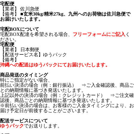
宅配便
【業者】 佐川急便
【備考】
■玄米30kg/精米27kg、九州へのお荷物は佐川急便で
お届けいたします。
宅配BOXについて
宅配BOX配達を希望される場合、
フリーフォームにご記入
く
ださい。
宅配便
【業者】 日本郵便
【配送サービス名】ゆうパック
【備考】
沖縄への配送はゆうパックにてお届けいたします。
商品発送のタイミング
特にご指定がない場合、
前払い決済の場合（例：銀行振込） ⇒ご入金確認後、商品ご
との納期情報に基づき発送いたします。
上記以外の決済の場合（例：クレジットカード） ⇒ご注文確
認後、商品ごとの納期情報に基づき発送いたします。
※前払い決済の場合は、お客様のご入金タイミングにより、お
届け予定日が前後することがございます。
配送サービスについて
ゆうパック
でお送りします。