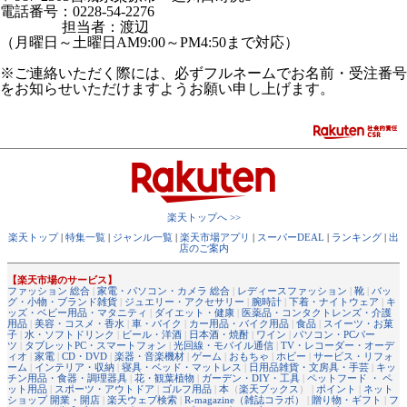
電話番号：0228-54-2276
担当者：渡辺
（月曜日～土曜日AM9:00～PM4:50まで対応）
※ご連絡いただく際には、必ずフルネームでお名前・受注番号
をお知らせいただけますようお願い申し上げます。
楽天トップへ >>
楽天トップ
|
特集一覧
|
ジャンル一覧
|
楽天市場アプリ
|
スーパーDEAL
|
ランキング
|
出
店のご案内
【楽天市場のサービス】
ファッション 総合
|
家電・パソコン・カメラ 総合
|
レディースファッション
|
靴
|
バッ
グ・小物・ブランド雑貨
|
ジュエリー・アクセサリー
|
腕時計
|
下着・ナイトウェア
|
キ
ッズ・ベビー用品・マタニティ
|
ダイエット・健康
|
医薬品・コンタクトレンズ・介護
用品
|
美容・コスメ・香水
|
車・バイク
|
カー用品・バイク用品
|
食品
|
スイーツ・お菓
子
|
水・ソフトドリンク
|
ビール・洋酒
|
日本酒・焼酎
|
ワイン
|
パソコン・PCパー
ツ
|
タブレットPC・スマートフォン
|
光回線・モバイル通信
|
TV・レコーダー・オーデ
ィオ
|
家電
|
CD・DVD
|
楽器・音楽機材
|
ゲーム
|
おもちゃ
|
ホビー
|
サービス・リフォ
ーム
|
インテリア・収納
|
寝具・ベッド・マットレス
|
日用品雑貨・文房具・手芸
|
キッ
チン用品・食器・調理器具
|
花・観葉植物
|
ガーデン・DIY・工具
|
ペットフード ・ ペ
ット用品
|
スポーツ・アウトドア
|
ゴルフ用品
|
本
（
楽天ブックス
） |
ポイント
|
ネット
ショップ 開業・開店
|
楽天ウェブ検索
|
R-magazine（雑誌コラボ）
|
贈り物・ギフト
|
フ