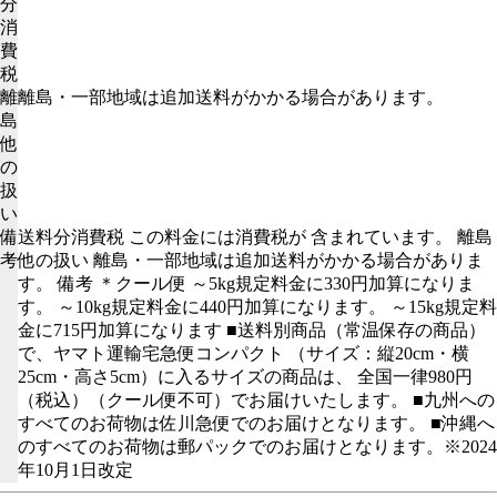
分
消
費
税
離
離島・一部地域は追加送料がかかる場合があります。
島
他
の
扱
い
備
送料分消費税 この料金には消費税が 含まれています。 離島
考
他の扱い 離島・一部地域は追加送料がかかる場合がありま
す。 備考 ＊クール便 ～5kg規定料金に330円加算になりま
す。 ～10kg規定料金に440円加算になります。 ～15kg規定料
金に715円加算になります ■送料別商品（常温保存の商品）
で、ヤマト運輸宅急便コンパクト （サイズ：縦20cm・横
25cm・高さ5cm）に入るサイズの商品は、 全国一律980円
（税込）（クール便不可）でお届けいたします。 ■九州への
すべてのお荷物は佐川急便でのお届けとなります。 ■沖縄へ
のすべてのお荷物は郵パックでのお届けとなります。※2024
年10月1日改定