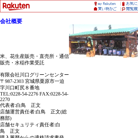
会社概要
米、花生産販売・直売所・通信
販売・水稲作業受託
有限会社川口グリーンセンター
〒987-2303 宮城県栗原市一迫
字川口町尻８番地
TEL:0228-54-2276 FAX:0228-54-
2270
代表者:白鳥 正文
店舗運営責任者:白鳥 正文(総
務部)
店舗セキュリティ責任者:白
鳥 正文
購入履歴からの適格請求書発