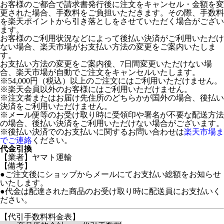
お客様のご都合で請求書発行後に注文をキャンセル・金額を変
更された場合、手数料をご負担いただきます。その際、手数料
を楽天ポイントから引き落としをさせていただく場合がござい
ます。
お客様のご利用状況などによって後払い決済がご利用いただけ
ない場合、楽天市場がお支払い方法の変更をご案内いたしま
す。
お支払い方法の変更をご案内後、7日間変更いただけない場
合、楽天市場が自動でご注文をキャンセルいたします。
※54,000円（税込）以上のご注文にはご利用いただけません。
※楽天会員以外のお客様にはご利用いただけません。
※注文者またはお届け先住所のどちらかが国外の場合、後払い
決済をご利用いただけません。
※メール便等のお受け取り時に受領印や署名が不要な配送方法
の場合、後払い決済をご利用いただけない場合がございます。
※後払い決済でのお支払いに関するお問い合わせは
楽天市場ま
でご連絡
ください。
代金引換
【業者】ヤマト運輸
【備考】
●ご注文後にショップからメールにてお支払い総額をお知らせ
いたします。
●代金は配達された商品のお受け取り時に配送員にお支払いく
ださい。
【代引手数料料金表】