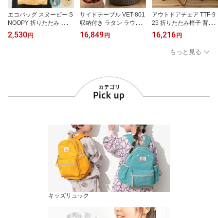
エコバッグ スヌーピー S
サイドテーブル VET-801
アウトドアチェア TTF-9
NOOPY 折りたたみ マイ
収納付き ラタン ラウン
25 折りたたみ椅子 背も
バッグ コンパクト 軽量
ド 高さ50cm 円形 机 ソ
たれ付き 軽量 木製 天然
2,530
16,849
16,216
円
円
円
マチ付き 大容量 キャラ
ファサイド ソファ横 ベ
木 本革 ネイティブ柄 収
クター オラフ ジョーク
ッド横 ベッドサイド ナ
納袋付き 肘なし フォー
もっと見る
ール ウッドストック サ
イトテーブル プランター
ルディング 折りたたみチ
ブバッグ ショッピングバ
カバー 室内用 バスケッ
ェア 椅子 イス ラウンジ
ッグ 買い物バッグ レジ
ト カゴ かご 完成品 ホテ
チェア ローチェア キャ
袋 買い物袋 コンビニ 旅
ルライク インテリア お
ンプ BBQ レジャー グラ
行 しっかり 丈夫 柔らか
しゃれ 北欧 韓国風 ナチ
ンピング テラス 運動会
かわいい おしゃれ エコ
ュラル アジアン リゾー
室内 野外 おしゃれ エス
バック
ト
ニック
キッズリュック