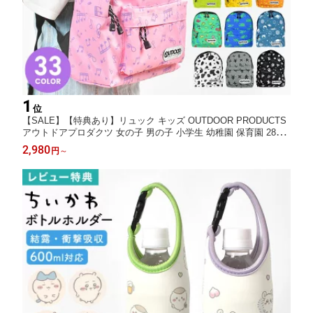
1
位
【SALE】【特典あり】リュック キッズ OUTDOOR PRODUCTS
アウトドアプロダクツ 女の子 男の子 小学生 幼稚園 保育園 289 1
1L ハーネス付き 軽量 キッズリュック リュックサック ブランド
2,980
円
～
子供 通園 通学 遠足 学童 低学年 カラフル 黒 星 ピンク ジュニア
かわいい おしゃれ