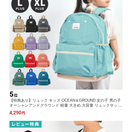
5
位
【特典あり】リュック キッズ OCEAN＆GROUND 女の子 男の子
オーシャンアンドグラウンド 軽量 大きめ 大容量 リュックサック
ジュニア 16L 22L GOODAY PLUS 4525151 チェストベルト A4
4,290
円
ナイロン 通学 おしゃれ かわいい 入学 レディース 小学生 高学年
中学生 大人 子供