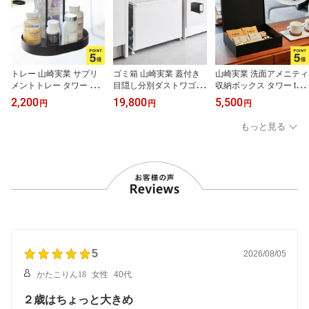
ンジ
愛い
イビー
トレー 山崎実業 サプリ
ゴミ箱 山崎実業 蓋付き
山崎実業 洗面アメニティ
メントトレー タワー ハ
目隠し分別ダストワゴン
収納ボックス タワー tow
ンドル付き tower 公式 1
45L3分別 タワー tower 1
er 11018 11019 公式 正
2,200
19,800
5,500
円
円
円
1036 11037 ホワイト ブ
822 1823 ダストボック
規品 ホワイト ブラック
ラック トレイ 持ち手付
ス フタ付き 3袋 45リッ
収納ボックス 収納ケース
もっと見る
き 薬 収納 スキンケア 化
トル 分別できる キャス
棚 蓋付き ふた付き トレ
粧品 メイク 調味料トレ
ター付き カウンター下
イ 小物収納 備品 アメニ
ー スパイスラック 小物
キッチン 台所 ゴミ袋 収
ティー 洗面所 ホテルグ
収納 整理 グリーン 観葉
納 瓶 缶 ペットボトル プ
ッズ 業務用 旅館 ホテル
植物 ディスプレイ シン
ラスチック 隠せる 袋が
ライク 整理 便利 シンプ
プル おしゃれ 北欧 便利
見えない おしゃれ
ル おしゃれ 高級感 北欧
正規品
5
2026/08/05
かたこりん18
女性
40代
２歳はちょっと大きめ