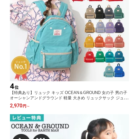
4
位
【特典あり】リュック キッズ OCEAN＆GROUND 女の子 男の子
オーシャンアンドグラウンド 軽量 大きめ リュックサック ジュニ
ア ベビー 通園 10.5L 7L 4.5L 1215101 GOODAY チェストベルト
2,970
円
～
保育園 幼稚園 小学生 入学 入園 遠足 ナイロン 子供 3サイズ おし
ゃれ 定番 防災