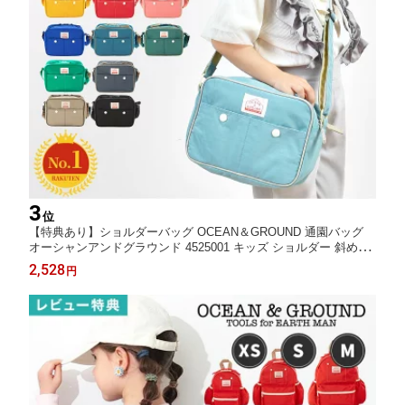
3
位
【特典あり】ショルダーバッグ OCEAN＆GROUND 通園バッグ
オーシャンアンドグラウンド 4525001 キッズ ショルダー 斜めが
け 子供 こども 男の子 女の子 保育園 幼稚園 通学 入園準備 新入
2,528
円
学 お弁当 無地 シンプル 軽量 カラフル おしゃれ