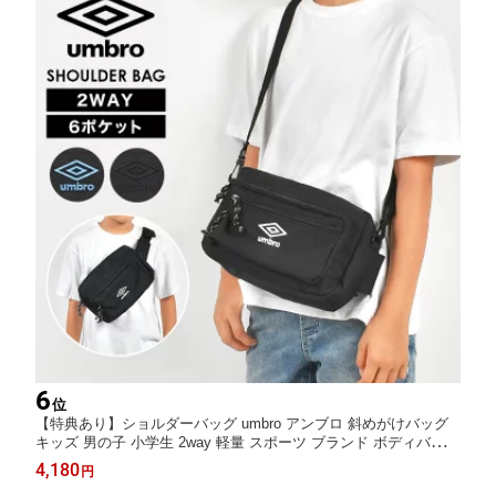
6
位
【特典あり】ショルダーバッグ umbro アンブロ 斜めがけバッグ
キッズ 男の子 小学生 2way 軽量 スポーツ ブランド ボディバッグ
男子 中学生 子供 ペットボトル A5 Switch スイッチ 入る かっこ
4,180
円
いい シンプル おしゃれ 肩掛け カバン ロゴ ファスナー ポケット