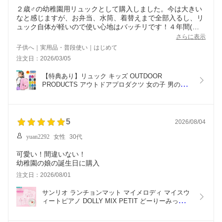
２歳♂の幼稚園用リュックとして購入しました。今は大きい
なと感じますが、お弁当、水筒、着替えまで全部入るし、リ
ュック自体が軽いので使い心地はバッチリです！４年間(も
しくは壊れるまでw)使い込みたいと思います。
さらに表示
子供へ｜実用品・普段使い｜はじめて
注文日：2026/03/05
【特典あり】リュック キッズ OUTDOOR 
PRODUCTS アウトドアプロダクツ 女の子 男の子 
小学生 幼稚園 保育園 289 11L ハーネス付き 軽量 
キッズリュック リュックサック ブランド 子供 通園 
通学 遠足 学童 低学年 カラフル 電車 柄 黒 星 ピン
ク ジュニア かわいい おしゃれ
5
2026/08/04
yuan2292
女性
30代
可愛い！間違いない！
幼稚園の娘の誕生日に購入
注文日：2026/08/01
サンリオ ランチョンマット マイメロディ マイスウ
ィートピアノ DOLLY MIX PETIT どーりーみっく
す・プチ 日本製 40×30cm ランチクロス ナフキン 
お弁当 給食 子供 キッズ 女の子 保育園 幼稚園 小学