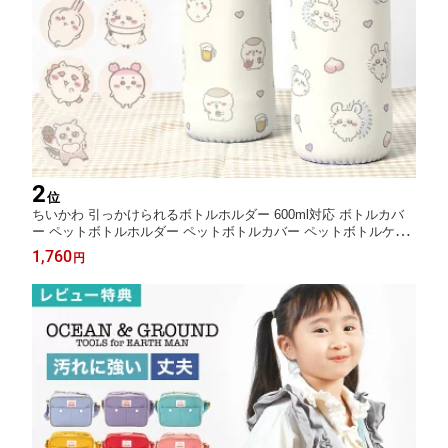
2
位
ちいかわ 引っかけられるボトルホルダー 600ml対応 ボトルカバ
ー ペットボトルホルダー ペットボトルカバー ペットボトルケー
ス バックル付き 持ち手付き 濡れない 通勤 通学 かわいい ハチワ
1,760
円
レ うさぎ モモンガ くりまんじゅう ラッコ シーサー 古本屋 カニ
ちゃん あのこ