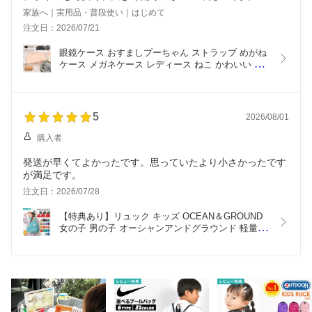
家族へ｜実用品・普段使い｜はじめて
注文日：2026/07/21
眼鏡ケース おすましプーちゃん ストラップ めがね
ケース メガネケース レディース ねこ かわいい お
しゃれ 黒 ブラック ピンク ねこ柄 メガネポーチ メ
ガネ入れ ファスナー カラビナ ソフト 大きめ 大人 
女性 女子 通学 通勤 サングラス 持ち運び キャラク
ター 猫モチーフ
5
2026/08/01
購入者
発送が早くてよかったです。思っていたより小さかったです
が満足です。
注文日：2026/07/28
【特典あり】リュック キッズ OCEAN＆GROUND 
女の子 男の子 オーシャンアンドグラウンド 軽量 大
きめ リュックサック ジュニア ベビー 通園 10.5L 
7L 4.5L 1215101 GOODAY チェストベルト 保育園 
幼稚園 小学生 入学 入園 遠足 ナイロン 子供 3サイ
ズ おしゃれ 定番 防災