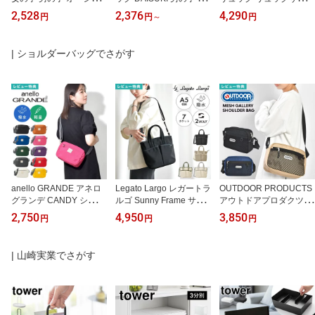
ンアンドグラウンド OC
育園 女の子 小学生 子供
子供 13L ブランド 5841
2,528
2,376
4,290
円
円
～
円
EAN＆GROUND MULTI
BREEZE ブリーズ リュ
1 女の子 男の子 小学生
4645001 ショルダーバッ
ックサック おしゃれ 通
低学年 ジュニア 幼稚園
グ 通園カバン 通園バッ
園 通学 バッグ 8L 12L 洗
保育園 撥水 防水 軽量 丈
| ショルダーバッグでさがす
グ 斜めがけ キッズ 子供
える 軽い 丈夫 かわいい
夫 ブラック 黒 ネイビー
保育園 幼稚園 入園 入学
S M 4歳 5歳 バックル 持
グレー ピンク 水色 通学
準備 かわいい おしゃれ
ち手 名前タグ ポケット
通園 遠足 学童 バッグ シ
カラフル 幼稚園バッグ
無地 柄物 子ども 小学校
ンプル おしゃれ 無地
キッズショルダー お出か
低学年 FO エフオー
けバッグ
anello GRANDE アネロ
Legato Largo レガートラ
OUTDOOR PRODUCTS
グランデ CANDY ショル
ルゴ Sunny Frame サニ
アウトドアプロダクツ シ
ダーバッグ ミニ ミニシ
ーフレーム ショルダーバ
ョルダーバッグ メンズ
2,750
4,950
3,850
円
円
円
ョルダーバッグ レディー
ッグ トートバッグ 2way
レディース コンパクト
ス メンズ 軽量 撥水 斜め
レディース 斜めがけバッ
大容量 軽量 軽い 小さめ
がけ 大人 小さめ 肩掛け
グ 軽量 A5 ファスナー付
小さい ミニショルダー
| 山崎実業でさがす
斜め掛けバッグ ペットボ
き 自立 撥水 ポケット多
斜めがけバッグ メッシュ
トルが入る バッグ 旅行
い マザーズバッグ 通勤
ポケット ペットボトル
推し活 ブラック 黒 グレ
大人 ブランド ブラック
入る 横型 鞄 シンプル ブ
ー アイボリー 赤 ピンク
グレー ベージュ オリー
ランド 無地 大人 キッズ
黄色 パープル 青 緑 オレ
ブ シンプル おしゃれ 可
黒 ブラック ベージュ ネ