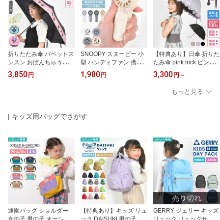
折りたたみ傘 パペットス
SNOOPY スヌーピー 小
【特典あり】日傘 折りた
ンスン おぱんちゅうさぎ
型 ハンディファン 携帯
たみ傘 pink trick ピンク
晴雨兼用 子供用 レディ
扇風機 ミニ扇風機 ハン
トリック 完全遮光 晴雨
3,850
1,980
3,300
円
円
円
～
ース 日傘 雨傘 55cm 軽
ディ扇風機 コンパクト
兼用 8本骨 50cm 折り傘
量 UVカット率100% 完
手のひらサイズ 超小型
グラスファイバー 軽量
もっと見る
全遮光 UPF50+ 遮熱 カ
軽量 充電式 Type-C対応
丈夫 通勤 紫外線 UV対策
ラビナ付き グラスファイ
ポータブルファン 3段階
UVカット 日焼け 熱中症
バー 手開き 小学生 キッ
調節 ストラップ付き 小
対策 雨具 傘 レディース
| キッズ用バッグでさがす
ズ 大人 女の子 紫外線 熱
さい 持ち運び 通勤 通学
バンブー おしゃれ きれ
中症 対策 キャラクター
アウトドア 夏 暑さ対策
いめ シンプル 無地 スカ
雨具 レイングッズ かわ
熱中症対策 かわいい キ
ラップ フリル かわいい
いい
ャラクター
通園バッグ ショルダー
【特典あり】キッズ リュ
GERRY ジェリー キッズ
女の子 男の子 オーシャ
ック DAISUKI 男の子 保
リュック リュックサック