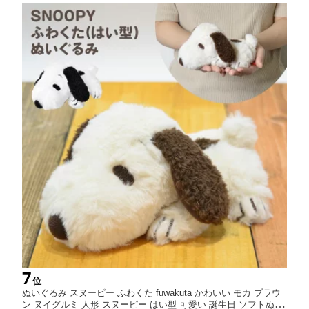
収納 黒
7
位
ぬいぐるみ スヌーピー ふわくた fuwakuta かわいい モカ ブラウ
ン ヌイグルミ 人形 スヌーピー はい型 可愛い 誕生日 ソフトぬい