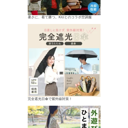
暑さに、着て勝つ。KiUとのコラボ空調服
完全遮光日傘で紫外線対策！