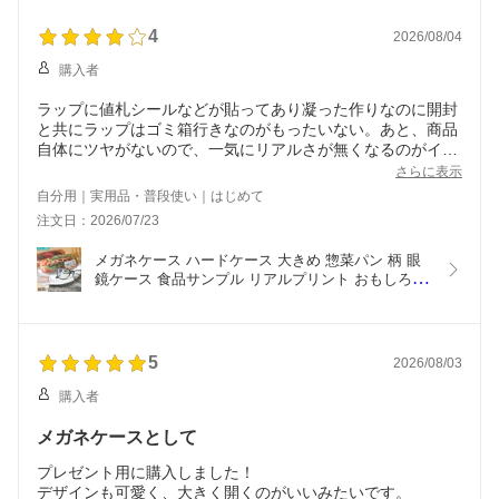
生 ピンク いちご チェック キャラクター おしゃれ 
かわいい
4
2026/08/04
購入者
ラップに値札シールなどが貼ってあり凝った作りなのに開封
と共にラップはゴミ箱行きなのがもったいない。あと、商品
自体にツヤがないので、一気にリアルさが無くなるのがイマ
イチ。光沢があったら少しはリアルなのかな？と思う
さらに表示
自分用｜実用品・普段使い｜はじめて
注文日：2026/07/23
メガネケース ハードケース 大きめ 惣菜パン 柄 眼
鏡ケース 食品サンプル リアルプリント おもしろ ユ
ニーク かわいい 食べ物 雑貨 サングラス 入れ メン
ズ レディース 男の子 女の子 キッズ 子供 面白い 小
物 文房具 プレゼント 焼きそばパン ホットドッグ 
おしゃれ
5
2026/08/03
購入者
メガネケースとして
プレゼント用に購入しました！