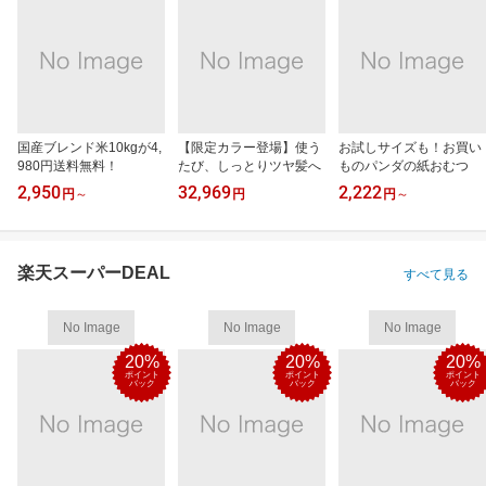
国産ブレンド米10kgが4,
【限定カラー登場】使う
お試しサイズも！お買い
980円送料無料！
たび、しっとりツヤ髪へ
ものパンダの紙おむつ
2,950
32,969
2,222
円
～
円
円
～
楽天スーパーDEAL
すべて見る
No Image
No Image
No Image
20%
20%
20%
ポイント
ポイント
ポイント
バック
バック
バック