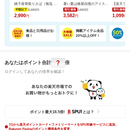
銚子産骨取りさば（無塩 選べる1kg・2kg）【骨取り魚の飯田商店】
暑い夏は椿屋自慢のアイスコーヒーで涼やかに。組合せ選べるアイスコーヒー2本セット
5,980円
3,980円
1,
半額以下
割引価格
割引価格
2,990
3,582
1,099
円
円
円
食品と日用品がお
掲載アイテム全品
日
得！
20%以上OFF！
ポ
?
あなたはポイント
合計
倍
ログインしてあなたの倍率を確認！
ポイント最大
18.5
倍
!
とは？
7/1から楽天ポイントカード＋ファミリーマートをSPU対象サービスに追加、
Rakuten Pashaのポイント獲得条件を変更