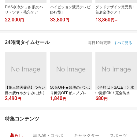
EMS水冷かっさ 肌のハ
ハイビジョン液晶テレビ
グッドデザイン賞受賞！
リ・ツヤ・毛穴ケア
[24V型]
首肩全体ケア！
22,000
33,800
13,860
円
円
円
～
24時間タイムセール
毎日10時更新
すべて見る
【第三類医薬品】つらい
50％OFF★普段のパンよ
《半額以下SALE！》水
目の疲れやかすみに効く
り糖質OFFゼンブブレッ
中撮影OK！完全防水ケ
2,490
1,840
680
ド
ース
円
円
円
特集コンテンツ
暮らし
読み物・コラボ
キャラクター
スポーツ