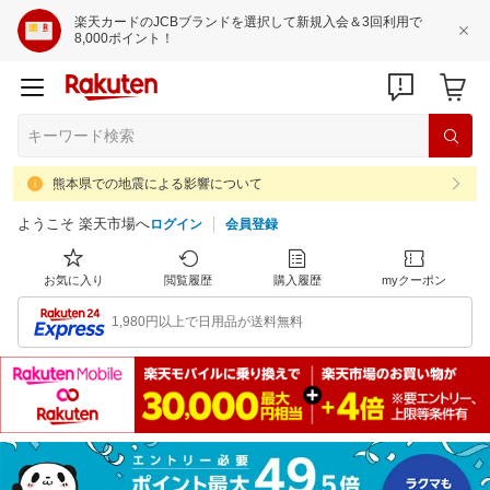
楽天カードのJCBブランドを選択して新規入会＆3回利用で
8,000ポイント！
熊本県での地震による影響について
ようこそ 楽天市場へ
ログイン
会員登録
お気に入り
閲覧履歴
購入履歴
myクーポン
1,980円以上で日用品が送料無料