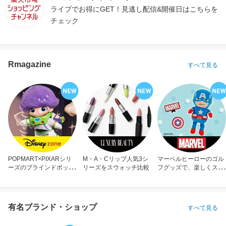
ライブでお得にGET！見逃し配信&開催日はこちらを
チェック
Rmagazine
すべて見る
POPMART×PIXARシリ
M・A・Cリップ人気3シ
マーベルヒーローのゴル
ーズのブラインドボック
リーズをスウォッチ比較
フグッズで、楽しくスコ
ス
アアップ！
有名ブランド・ショップ
すべて見る