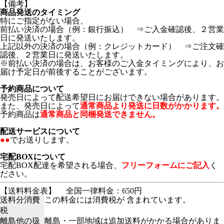
【備考】
商品発送のタイミング
特にご指定がない場合、
前払い決済の場合（例：銀行振込） ⇒ご入金確認後、２営業
日に発送いたします。
上記以外の決済の場合（例：クレジットカード） ⇒ご注文確
認後、２営業日に発送いたします。
※前払い決済の場合は、お客様のご入金タイミングにより、お
届け予定日が前後することがございます。
予約商品について
発売日によって配送希望日にお届けできない場合があります。
また、発売日によって
通常商品より発送に日数がかかります。
予約商品は
通常商品と同梱発送できません。
配送サービスについて
●●
でお送りします。
宅配BOXについて
宅配BOX配達を希望される場合、
フリーフォームにご記入
く
ださい。
【送料料金表】
全国一律料金：650円
送料分消費
この料金には消費税が 含まれています。
税
離島他の扱
離島・一部地域は追加送料がかかる場合がありま