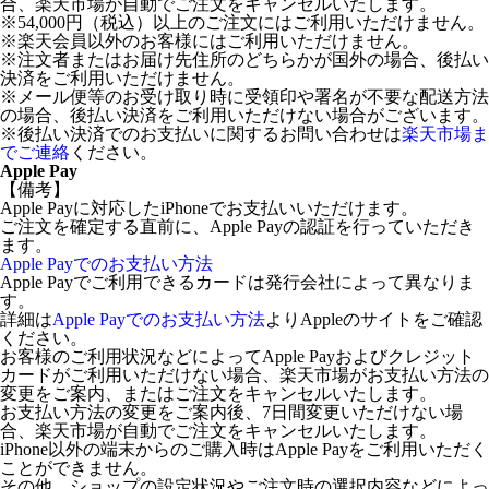
合、楽天市場が自動でご注文をキャンセルいたします。
※54,000円（税込）以上のご注文にはご利用いただけません。
※楽天会員以外のお客様にはご利用いただけません。
※注文者またはお届け先住所のどちらかが国外の場合、後払い
決済をご利用いただけません。
※メール便等のお受け取り時に受領印や署名が不要な配送方法
の場合、後払い決済をご利用いただけない場合がございます。
※後払い決済でのお支払いに関するお問い合わせは
楽天市場ま
でご連絡
ください。
Apple Pay
【備考】
Apple Payに対応したiPhoneでお支払いいただけます。
ご注文を確定する直前に、Apple Payの認証を行っていただき
ます。
Apple Payでのお支払い方法
Apple Payでご利用できるカードは発行会社によって異なりま
す。
詳細は
Apple Payでのお支払い方法
よりAppleのサイトをご確認
ください。
お客様のご利用状況などによってApple Payおよびクレジット
カードがご利用いただけない場合、楽天市場がお支払い方法の
変更をご案内、またはご注文をキャンセルいたします。
お支払い方法の変更をご案内後、7日間変更いただけない場
合、楽天市場が自動でご注文をキャンセルいたします。
iPhone以外の端末からのご購入時はApple Payをご利用いただく
ことができません。
その他、ショップの設定状況やご注文時の選択内容などによっ