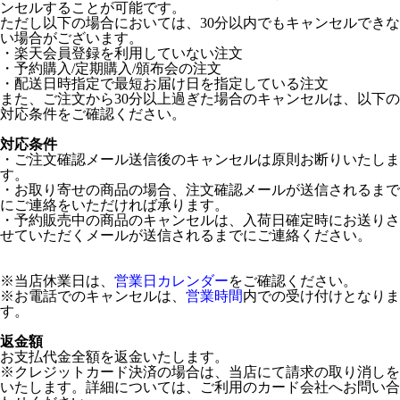
ンセルすることが可能です。
ただし以下の場合においては、30分以内でもキャンセルできな
い場合がございます。
・楽天会員登録を利用していない注文
・予約購入/定期購入/頒布会の注文
・配送日時指定で最短お届け日を指定している注文
また、ご注文から30分以上過ぎた場合のキャンセルは、以下の
対応条件をご確認ください。
対応条件
・ご注文確認メール送信後のキャンセルは原則お断りいたしま
す。
・お取り寄せの商品の場合、注文確認メールが送信されるまで
にご連絡をいただければ承ります。
・予約販売中の商品のキャンセルは、入荷日確定時にお送りさ
せていただくメールが送信されるまでにご連絡ください。
※当店休業日は、
営業日カレンダー
をご確認ください。
※お電話でのキャンセルは、
営業時間
内での受け付けとなりま
す。
返金額
お支払代金全額を返金いたします。
※クレジットカード決済の場合は、当店にて請求の取り消しを
いたします。詳細については、ご利用のカード会社へお問い合