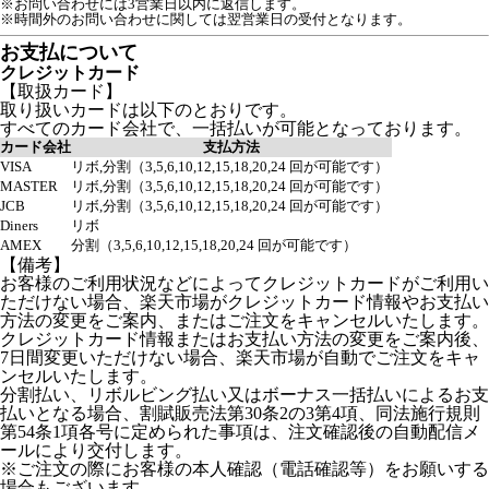
※お問い合わせには3営業日以内に返信します。
※時間外のお問い合わせに関しては翌営業日の受付となります。
お支払について
クレジットカード
【取扱カード】
取り扱いカードは以下のとおりです。
すべてのカード会社で、一括払いが可能となっております。
カード会社
支払方法
VISA
リボ,分割（3,5,6,10,12,15,18,20,24 回が可能です）
MASTER
リボ,分割（3,5,6,10,12,15,18,20,24 回が可能です）
JCB
リボ,分割（3,5,6,10,12,15,18,20,24 回が可能です）
Diners
リボ
AMEX
分割（3,5,6,10,12,15,18,20,24 回が可能です）
【備考】
お客様のご利用状況などによってクレジットカードがご利用い
ただけない場合、楽天市場がクレジットカード情報やお支払い
方法の変更をご案内、またはご注文をキャンセルいたします。
クレジットカード情報またはお支払い方法の変更をご案内後、
7日間変更いただけない場合、楽天市場が自動でご注文をキャ
ンセルいたします。
分割払い、リボルビング払い又はボーナス一括払いによるお支
払いとなる場合、割賦販売法第30条2の3第4項、同法施行規則
第54条1項各号に定められた事項は、注文確認後の自動配信メ
ールにより交付します。
※ご注文の際にお客様の本人確認（電話確認等）をお願いする
場合もございます。