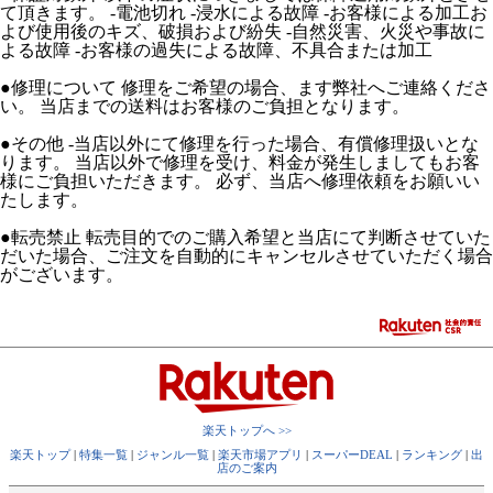
て頂きます。 -電池切れ -浸水による故障 -お客様による加工お
よび使用後のキズ、破損および紛失 -自然災害、火災や事故に
よる故障 -お客様の過失による故障、不具合または加工
●修理について 修理をご希望の場合、ます弊社へご連絡くださ
い。 当店までの送料はお客様のご負担となります。
●その他 -当店以外にて修理を行った場合、有償修理扱いとな
ります。 当店以外で修理を受け、料金が発生しましてもお客
様にご負担いただきます。 必ず、当店へ修理依頼をお願いい
たします。
●転売禁止 転売目的でのご購入希望と当店にて判断させていた
だいた場合、ご注文を自動的にキャンセルさせていただく場合
がございます。
楽天トップへ >>
楽天トップ
|
特集一覧
|
ジャンル一覧
|
楽天市場アプリ
|
スーパーDEAL
|
ランキング
|
出
店のご案内