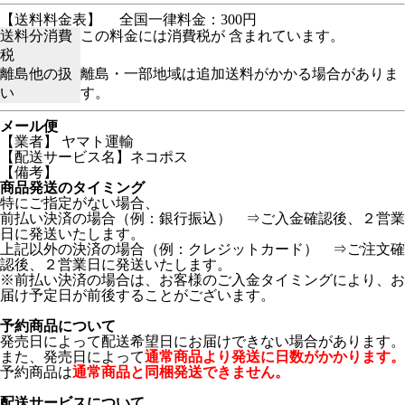
【送料料金表】
全国一律料金：300円
送料分消費
この料金には消費税が 含まれています。
税
離島他の扱
離島・一部地域は追加送料がかかる場合がありま
い
す。
メール便
【業者】 ヤマト運輸
【配送サービス名】ネコポス
【備考】
商品発送のタイミング
特にご指定がない場合、
前払い決済の場合（例：銀行振込） ⇒ご入金確認後、２営業
日に発送いたします。
上記以外の決済の場合（例：クレジットカード） ⇒ご注文確
認後、２営業日に発送いたします。
※前払い決済の場合は、お客様のご入金タイミングにより、お
届け予定日が前後することがございます。
予約商品について
発売日によって配送希望日にお届けできない場合があります。
また、発売日によって
通常商品より発送に日数がかかります。
予約商品は
通常商品と同梱発送できません。
配送サービスについて