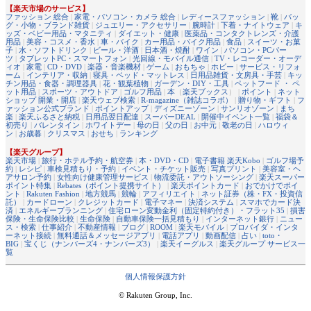
【楽天市場のサービス】
ファッション 総合
|
家電・パソコン・カメラ 総合
|
レディースファッション
|
靴
|
バッ
グ・小物・ブランド雑貨
|
ジュエリー・アクセサリー
|
腕時計
|
下着・ナイトウェア
|
キ
ッズ・ベビー用品・マタニティ
|
ダイエット・健康
|
医薬品・コンタクトレンズ・介護
用品
|
美容・コスメ・香水
|
車・バイク
|
カー用品・バイク用品
|
食品
|
スイーツ・お菓
子
|
水・ソフトドリンク
|
ビール・洋酒
|
日本酒・焼酎
|
ワイン
|
パソコン・PCパー
ツ
|
タブレットPC・スマートフォン
|
光回線・モバイル通信
|
TV・レコーダー・オーデ
ィオ
|
家電
|
CD・DVD
|
楽器・音楽機材
|
ゲーム
|
おもちゃ
|
ホビー
|
サービス・リフォ
ーム
|
インテリア・収納
|
寝具・ベッド・マットレス
|
日用品雑貨・文房具・手芸
|
キッ
チン用品・食器・調理器具
|
花・観葉植物
|
ガーデン・DIY・工具
|
ペットフード ・ ペ
ット用品
|
スポーツ・アウトドア
|
ゴルフ用品
|
本
（
楽天ブックス
） |
ポイント
|
ネット
ショップ 開業・開店
|
楽天ウェブ検索
|
R-magazine（雑誌コラボ）
|
贈り物・ギフト
|
フ
ァッション公式ブランド
|
ポイントアップ
|
ディズニーゾーン
|
サンリオゾーン
|
まち
楽
|
楽天ふるさと納税
|
日用品翌日配達
|
スーパーDEAL
|
開催中イベント一覧
|
福袋＆
初売り
|
バレンタイン
|
ホワイトデー
|
母の日
|
父の日
|
お中元
|
敬老の日
|
ハロウィ
ン
|
お歳暮
|
クリスマス
|
おせち
|
ランキング
【楽天グループ】
楽天市場
|
旅行・ホテル予約・航空券
|
本・DVD・CD
|
電子書籍 楽天Kobo
|
ゴルフ場予
約
|
レシピ
|
車検見積もり・予約
|
イベント・チケット販売
|
写真プリント
|
美容室・ヘ
アサロン予約
|
女性向け健康管理サービス
|
物流委託・アウトソーシング
|
楽天スーパー
ポイント特集
|
Rebates（ポイント提携サイト）
|
楽天ポイントカード
|
おでかけでポイ
ント
|
Rakuten Fashion
|
地方競馬
|
競輪
|
アフィリエイト
|
ネット証券（株・FX・投資信
託）
|
カードローン
|
クレジットカード
|
電子マネー
|
決済システム
|
スマホでカード決
済
|
エネルギープランニング
|
住宅ローン変動金利（固定特約付き）・フラット35
|
損害
保険・生命保険比較
|
生命保険
|
自動車保険一括見積もり
|
インターネット銀行
|
ニュー
ス・検索
|
仕事紹介
|
不動産情報
|
ブログ
|
ROOM
|
楽天モバイル
|
プロバイダ・インタ
ーネット接続
|
無料通話＆メッセージアプリ
|
電話アプリ
|
動画配信
|
占い
|
toto・
BIG
|
宝くじ（ナンバーズ4・ナンバーズ3）
|
楽天イーグルス
|
楽天グループ サービス一
覧
個人情報保護方針
© Rakuten Group, Inc.