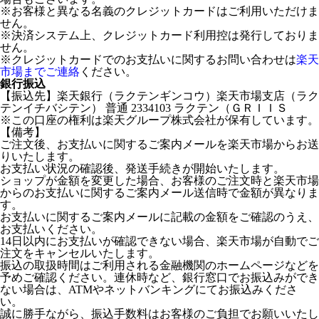
※お客様と異なる名義のクレジットカードはご利用いただけま
せん。
※決済システム上、クレジットカード利用控は発行しておりま
せん。
※クレジットカードでのお支払いに関するお問い合わせは
楽天
市場までご連絡
ください。
銀行振込
【振込先】楽天銀行（ラクテンギンコウ）楽天市場支店（ラク
テンイチバシテン） 普通 2334103 ラクテン（ＧＲＩＩＳ
※この口座の権利は楽天グループ株式会社が保有しています。
【備考】
ご注文後、お支払いに関するご案内メールを楽天市場からお送
りいたします。
お支払い状況の確認後、発送手続きが開始いたします。
ショップが金額を変更した場合、お客様のご注文時と楽天市場
からのお支払いに関するご案内メール送信時で金額が異なりま
す。
お支払いに関するご案内メールに記載の金額をご確認のうえ、
お支払いください。
14日以内にお支払いが確認できない場合、楽天市場が自動でご
注文をキャンセルいたします。
振込の取扱時間はご利用される金融機関のホームページなどを
予めご確認ください。連休時など、銀行窓口でお振込みができ
ない場合は、ATMやネットバンキングにてお振込みくださ
い。
誠に勝手ながら、振込手数料はお客様のご負担でお願いいたし