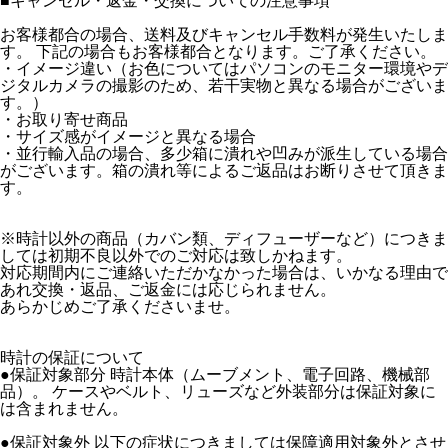
■
キャンセル・返金・交換についての注意事項
お客様都合の場合、送料及びキャンセル手数料が発生いたしま
す。 下記の場合もお客様都合となります。ご了承ください。
・イメージ違い（お色についてはパソコンのモニター環境やデ
ジタルカメラの撮影のため、若干実物と異なる場合がございま
す。）
・お取り寄せ商品
・サイズ感がイメージと異なる場合
・並行輸入品の場合、多少箱に潰れや凹みが派生している場合
がございます。箱の潰れ等によるご返品はお断りさせて頂きま
す。
※時計以外の商品（カバン類、ディフューザーなど）につきま
しては初期不良以外でのご対応は致しかねます。
対応期間内にご連絡いただかなかった場合は、いかなる理由で
あれ交換・返品、ご返金には応じられません。
あらかじめご了承くださいませ。
時計の保証について
●保証対象部分 時計本体（ムーブメント、電子回路、機械部
品）。 ケースやベルト、リューズなど外装部分は保証対象に
は含まれません。
●保証対象外 以下の症状につきましては保障適用対象外とさせ