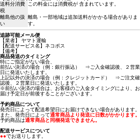
送料分消費
この料金には消費税が 含まれています。
税
離島他の扱
離島・一部地域は追加送料がかかる場合がありま
い
す。
追跡可能メール便
【業者】 ヤマト運輸
【配送サービス名】ネコポス
【備考】
商品発送のタイミング
特にご指定がない場合、
前払い決済の場合（例：銀行振込） ⇒ご入金確認後、２営業
日に発送いたします。
上記以外の決済の場合（例：クレジットカード） ⇒ご注文確
認後、２営業日に発送いたします。
※前払い決済の場合は、お客様のご入金タイミングにより、お
届け予定日が前後することがございます。
予約商品について
発売日によって配送希望日にお届けできない場合があります。
また、発売日によって
通常商品より発送に日数がかかります。
予約商品は
通常商品と同梱発送できません。
配送サービスについて
●●
でお送りします。