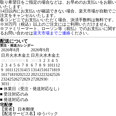
取り希望日をご指定の場合などは、お早めのお支払いをお願い
いたします。
14日以内にお支払いが確認できない場合、楽天市場が自動でご
注文をキャンセルいたします。
各コンビニでお支払いいただく場合、決済手数料は無料です。
※30万円（税込）以上のご注文にはご利用いただけません。
※ファミリーマート、ローソン等（前払）でのお支払いに関す
るお問い合わせは
楽天市場までご連絡
ください。
配送について
受注・発送カレンダー
2026年8月
2026年9月
日
月
火
水
木
金
土
日
月
火
水
木
金
土
26
27
28
29
30
31
1
30
31
1
2
3
4
5
2
3
4
5
6
7
8
6
7
8
9
10
11
12
9
10
11
12
13
14
15
13
14
15
16
17
18
19
16
17
18
19
20
21
22
20
21
22
23
24
25
26
23
24
25
26
27
28
29
27
28
29
30
1
2
3
30
31
1
2
3
4
5
■
休業日（受注・発送対応なし）
■
受注対応のみ
■
発送対応のみ
宅配便
【業者】 日本郵便
【配送サービス名】ゆうパック