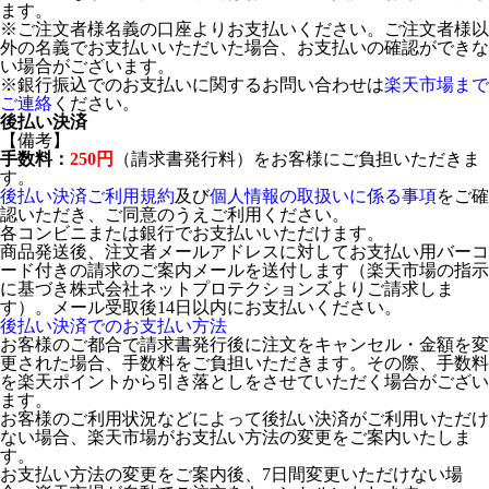
ます。
※ご注文者様名義の口座よりお支払いください。ご注文者様以
外の名義でお支払いいただいた場合、お支払いの確認ができな
い場合がございます。
※銀行振込でのお支払いに関するお問い合わせは
楽天市場まで
ご連絡
ください。
後払い決済
【備考】
手数料：
250円
（請求書発行料）をお客様にご負担いただきま
す。
後払い決済ご利用規約
及び
個人情報の取扱いに係る事項
をご確
認いただき、ご同意のうえご利用ください。
各コンビニまたは銀行でお支払いいただけます。
商品発送後、注文者メールアドレスに対してお支払い用バーコ
ード付きの請求のご案内メールを送付します（楽天市場の指示
に基づき株式会社ネットプロテクションズよりご請求しま
す）。メール受取後14日以内にお支払いください。
後払い決済でのお支払い方法
お客様のご都合で請求書発行後に注文をキャンセル・金額を変
更された場合、手数料をご負担いただきます。その際、手数料
を楽天ポイントから引き落としをさせていただく場合がござい
ます。
お客様のご利用状況などによって後払い決済がご利用いただけ
ない場合、楽天市場がお支払い方法の変更をご案内いたしま
す。
お支払い方法の変更をご案内後、7日間変更いただけない場