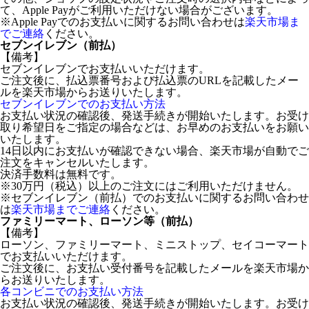
て、Apple Payがご利用いただけない場合がございます。
※Apple Payでのお支払いに関するお問い合わせは
楽天市場ま
でご連絡
ください。
セブンイレブン（前払）
【備考】
セブンイレブンでお支払いいただけます。
ご注文後に、払込票番号および払込票のURLを記載したメー
ルを楽天市場からお送りいたします。
セブンイレブンでのお支払い方法
お支払い状況の確認後、発送手続きが開始いたします。お受け
取り希望日をご指定の場合などは、お早めのお支払いをお願い
いたします。
14日以内にお支払いが確認できない場合、楽天市場が自動でご
注文をキャンセルいたします。
決済手数料は無料です。
※30万円（税込）以上のご注文にはご利用いただけません。
※セブンイレブン（前払）でのお支払いに関するお問い合わせ
は
楽天市場までご連絡
ください。
ファミリーマート、ローソン等（前払）
【備考】
ローソン、ファミリーマート、ミニストップ、セイコーマート
でお支払いいただけます。
ご注文後に、お支払い受付番号を記載したメールを楽天市場か
らお送りいたします。
各コンビニでのお支払い方法
お支払い状況の確認後、発送手続きが開始いたします。お受け