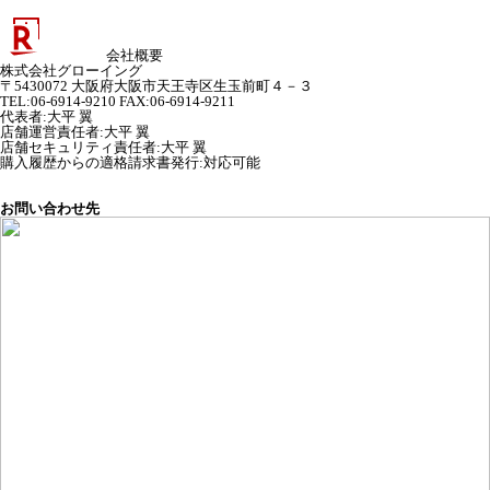
会社概要
株式会社グローイング
〒5430072 大阪府大阪市天王寺区生玉前町４－３
TEL:06-6914-9210 FAX:06-6914-9211
代表者
:
大平 翼
店舗運営責任者
:
大平 翼
店舗セキュリティ責任者
:
大平 翼
購入履歴からの適格請求書発行:対応可能
お問い合わせ先