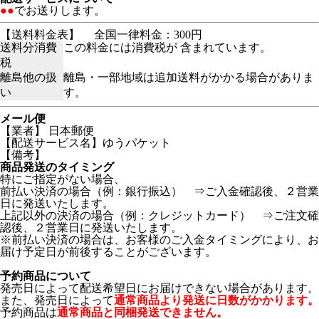
●●
でお送りします。
【送料料金表】
全国一律料金：300円
送料分消費
この料金には消費税が 含まれています。
税
離島他の扱
離島・一部地域は追加送料がかかる場合がありま
い
す。
メール便
【業者】 日本郵便
【配送サービス名】ゆうパケット
【備考】
商品発送のタイミング
特にご指定がない場合、
前払い決済の場合（例：銀行振込） ⇒ご入金確認後、２営業
日に発送いたします。
上記以外の決済の場合（例：クレジットカード） ⇒ご注文確
認後、２営業日に発送いたします。
※前払い決済の場合は、お客様のご入金タイミングにより、お
届け予定日が前後することがございます。
予約商品について
発売日によって配送希望日にお届けできない場合があります。
また、発売日によって
通常商品より発送に日数がかかります。
予約商品は
通常商品と同梱発送できません。