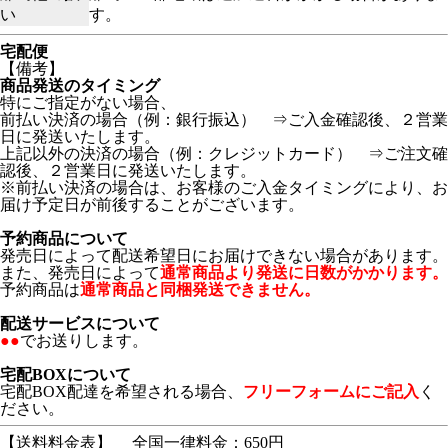
い
す。
宅配便
【備考】
商品発送のタイミング
特にご指定がない場合、
前払い決済の場合（例：銀行振込） ⇒ご入金確認後、２営業
日に発送いたします。
上記以外の決済の場合（例：クレジットカード） ⇒ご注文確
認後、２営業日に発送いたします。
※前払い決済の場合は、お客様のご入金タイミングにより、お
届け予定日が前後することがございます。
予約商品について
発売日によって配送希望日にお届けできない場合があります。
また、発売日によって
通常商品より発送に日数がかかります。
予約商品は
通常商品と同梱発送できません。
配送サービスについて
●●
でお送りします。
宅配BOXについて
宅配BOX配達を希望される場合、
フリーフォームにご記入
く
ださい。
【送料料金表】
全国一律料金：650円