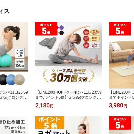
ィス
ポン×11日23:59
【LINE200円OFFクーポン×11日23:59
【LINE200円
nG(グロング)
までポイント5倍】GronG(グロング)
までポイント5倍
クササイズボー
ヨガマット 10mm 厚さ 折りたたみ ス
ストレッチマッ
2,180
3,980
円
円
 空気入れストロ
トレッチマット 筋トレマット トレー
mm 幅広 80
ニングマット ケース バッグ ピラティ
マット 前田
ス 初心者 ポイント