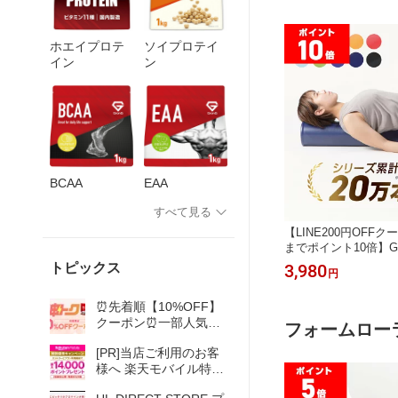
ホエイプロテ
ソイプロテイ
イン
ン
BCAA
EAA
すべて見る
【LINE200円OFFクー
までポイント10倍】Gr
ストレッチ用 ポール 
トピックス
3,980
円
レッチ ローラー エ
ヨガ 98cm 筋膜リリ
⏰先着順【10%OFF】
クーポン⏰一部人気商
フォームロー
品がおトクに買える！
[PR]当店ご利用のお客
様へ 楽天モバイル特別
優待キャンペーンのご