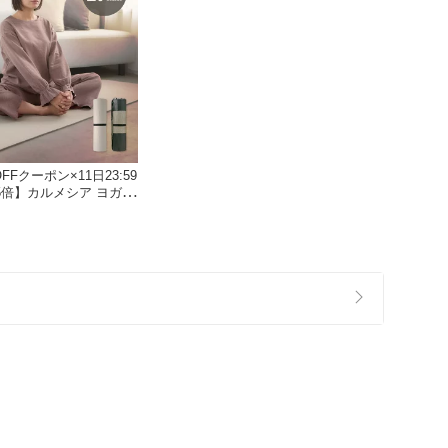
OFFクーポン×11日23:59
5倍】カルメシア ヨガマ
0mm トレーニングマット
ト 筋トレ マット 183c