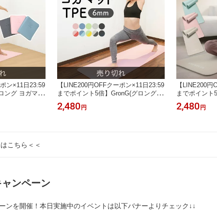
ポン×11日23:59
【LINE200円OFFクーポン×11日23:59
【LINE200円
ロング ヨガマッ
までポイント5倍】GronG(グロング)
までポイント
 折り畳みヨガマ
ヨガマット TPE 6mm
ット 厚め 1
2,480
2,480
円
円
m 畳めるヨガマット
ストレッチマッ
m×61cm
品はこちら＜＜
キャンペーン
ーンを開催！本日実施中のイベントは以下バナーよりチェック↓↓