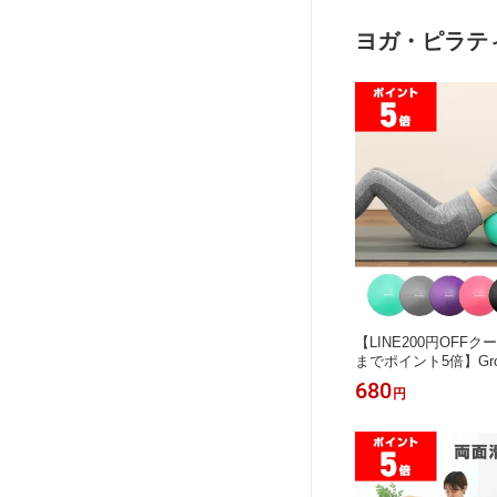
ヨガ・ピラテ
【LINE200円OFFクー
までポイント5倍】Gro
ピラティスボール エ
680
円
ル ヨガボール 25cm
ー付き