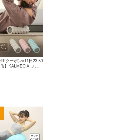
OFFクーポン×11日23:59
倍】KALMECIA フォー
らかい ソフトタイプ 直
トレッチローラー ローラー