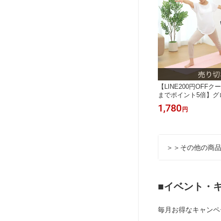
【LINE200円OFFクー
までポイント5倍】グ
ト 折りたたみ 4mm
1,780
円
ット 173cm×61c
コンパクト GronG
＞＞その他の商
■イベント・
毎月お得なキャンペ