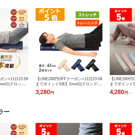
ポン×11日23:59
【LINE200円OFFクーポン×11日23:59
【LINE200円
onG(グロング)
までポイント5倍】GronG(グロング)
までポイント5
ヨガポール スト
ストレッチ用ポール ヨガポール ハー
ッチ用ポール 細
3,280
4,280
円
円
～
クササイズポール
フカット 2本セット 長さ41cm
5cm 長さ98
ース ポイント
背中 ストレッ
ル ロング カ
ラー