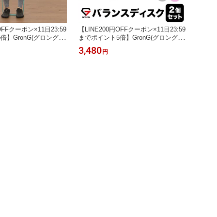
OFFクーポン×11日23:59
【LINE200円OFFクーポン×11日23:59
】GronG(グロング)
までポイント5倍】GronG(グロング)
ューブ チューブ トレ
バランスディスク バランスクッショ
3,480
円
ドルタイプ 強度別5本
ン 直径33cm 耐荷重200kg 2個セット
 ゴムチューブ