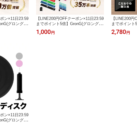
ポン×11日23:59
【LINE200円OFFクーポン×11日23:59
【LINE200円
nG(グロング)
までポイント5倍】GronG(グロング)
までポイント5倍
テップ台 4段階調
エクササイズバンド トレーニングチ
トレーニングチ
1,000
2,780
円
円
ーニング ストレ
ューブ 美尻トレーニング ゴムバンド
ーニング ハン
 踏み台昇降台
トレーニング ミニバンド フィットネ
セット 筋トレ
止め加工 取扱説
ス 強度別5本セット 収納袋付き
ポン×11日23:59
nG(グロング)
ランスクッショ
0kg