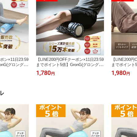
ポン×11日23:59
【LINE200円OFFクーポン×11日23:59
【LINE200円
nG(グロング)
までポイント5倍】GronG(グロング)
までポイント5
フトタイプ 柔ら
フォームローラー ハードタイプ 硬め
ムローラー 柔
1,780
1,980
円
円
ラー ポイント
ストレッチローラー
径10cm ス
筋肉ほぐし
ル