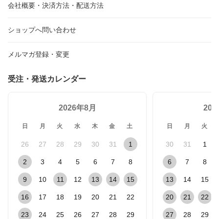
会社概要・決済方法・配送方法
ショップへ問い合わせ
メルマガ登録・変更
受注・発送カレンダー
2026年8月
20
日
月
火
水
木
金
土
日
月
火
26
27
28
29
30
31
1
30
31
1
2
3
4
5
6
7
8
6
7
8
9
10
11
12
13
14
15
13
14
15
16
17
18
19
20
21
22
20
21
22
23
24
25
26
27
28
29
27
28
29