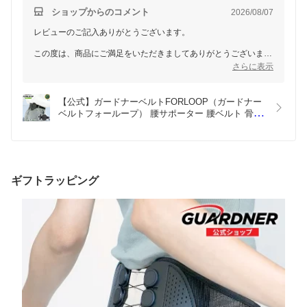
の作業中でも、1日中蒸れないのが何より良いです！
ショップからのコメント
2026/08/07
買って良かった！
レビューのご記入ありがとうございます。
この度は、商品にご満足をいただきましてありがとうございま
す。
さらに表示
蒸れやすい夏場でも快適にご使用いただけているとのことで、大
変嬉しく思います。
【公式】ガードナーベルトFORLOOP（ガードナー
頂いた貴重なご意見やご感想は
ベルトフォーループ） 腰サポーター 腰ベルト 骨盤
今後の運営・開発の参考とさせていただきます。
サポート ベルトループ対応 姿勢サポート ゴルフ ス
イング安定 メンズ
これからもお客様に満足できるよう、努力してまいります。
どうぞよろしくお願い申し上げます。
ギフトラッピング