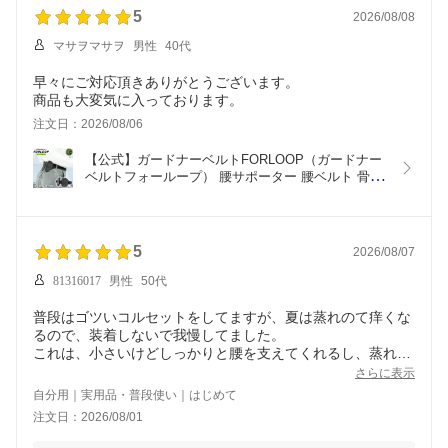
5
ズ
2026/08/08
マサヲマサヲ
男性
40代
早々にご対応頂きありがとうございます。
商品も大変気に入っております。
注文日：2026/08/06
【公式】ガードナーベルトFORLOOP（ガードナー
ベルトフォーループ） 腰サポーター 腰ベルト 骨盤
サポート ベルトループ対応 姿勢サポート ゴルフ ス
イング安定 メンズ
5
2026/08/07
81316017
男性
50代
普段はゴツいコルセットをしてますが、夏は蒸れのて痒くな
るので、装着しないで我慢してました。
これは、小さいけどしっかりと腰を支えてくれるし、蒸れな
い。
さらに表示
ウェスト84cmなので、Lサイズを買いましたが、ズボンのベ
自分用｜実用品・普段使い｜はじめて
ルトループに通すと、固定のマジックテープが着かなくなる
注文日：2026/08/01
ので、
ズボンの下から装着してますが、それでも、運転中も暑い中