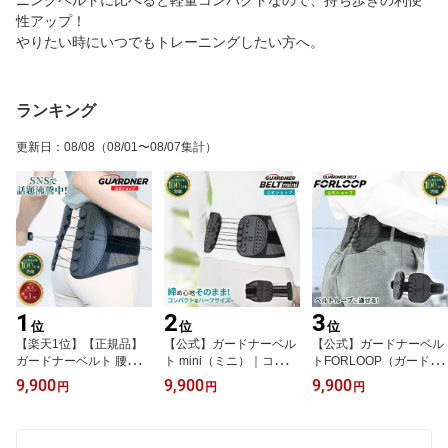
性アップ！
やりたい時にいつでもトレーニングしたい方へ。
ランキング
更新日
：
08/08
（08/01〜08/07集計）
1
2
3
位
位
位
【楽天1位】【正規品】
【公式】ガードナーベル
【公式】ガードナーベル
ガードナーベルト 腰用ベ
ト mini（ミニ）｜コンパ
トFORLOOP（ガードナ
ルト 骨盤サポーター コ
クト腰サポートベルト｜
ーベルトフォーループ）
9,900
9,900
9,900
円
円
円
ルセット 骨盤矯正 腰痛
ガードナーベルトミニ｜
腰サポーター 腰ベルト
対策 腰サポーター 骨盤
強力締め付け・持ち運び
骨盤サポート ベルトルー
ベルト 骨盤補正 姿勢改
ラク｜デスクワーク・日
プ対応 姿勢サポート ゴ
善 男女兼用
常使い｜男女兼用
ルフ スイング安定 メン