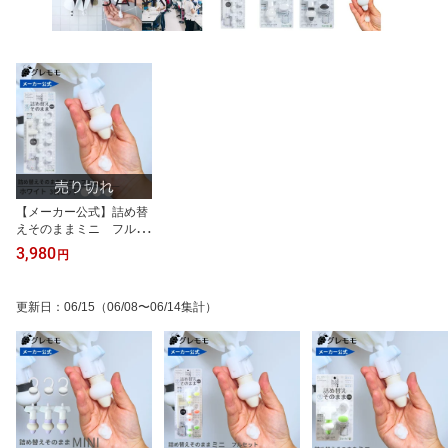
【メーカー公式】詰め替
えそのままミニ フルセ
ット（MS-7W）ホワイト
3,980
円
シャンプー 詰め替えボト
ル ディスペンサー ぶら
下げ 洗剤パック 空中収
更新日
：
06/15
（06/08〜06/14集計）
納 吊り下げ 詰め替えパ
ック が そのまま 使
える