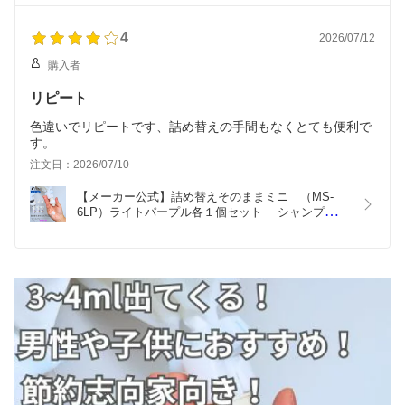
詰め替えパック　が　そのまま　使える
4
2026/07/12
購入者
リピート
色違いでリピートです、詰め替えの手間もなくとても便利で
す。
注文日：2026/07/10
【メーカー公式】詰め替えそのままミニ　（MS-
6LP）ライトパープル各１個セット　 シャンプー 
詰め替えボトル ディスペンサー ぶら下げ 洗剤パッ
ク 空中収納 吊り下げ　詰め替えパック　が　その
まま　使える