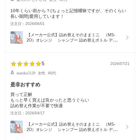
10年くらい前から？(ちょっと記憶曖昧ですが、そのくらい
長い期間)愛用しています！
注文日：2026/06/01
【メーカー公式】詰め替えそのままミニ　（MS-
2O）オレンジ　 シャンプー 詰め替えボトル ディス
ペンサー ぶら下げ 洗剤パック 空中収納 吊り下げ　
詰め替えパック　が　そのまま　使える
5
2026/07/21
maruko5129
女性
40代
是非おすすめ
買って正解
もっと早く買えば良かったと思うぐらい
詰め替え作業が不要で快適
注文日：2026/04/17
【メーカー公式】詰め替えそのままミニ　（MS-
2O）オレンジ　 シャンプー 詰め替えボトル ディス
ペンサー ぶら下げ 洗剤パック 空中収納 吊り下げ　