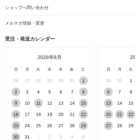
ショップへ問い合わせ
メルマガ登録・変更
受注・発送カレンダー
2026年8月
20
日
月
火
水
木
金
土
日
月
火
26
27
28
29
30
31
1
30
31
1
2
3
4
5
6
7
8
6
7
8
9
10
11
12
13
14
15
13
14
15
16
17
18
19
20
21
22
20
21
22
23
24
25
26
27
28
29
27
28
29
30
31
1
2
3
4
5