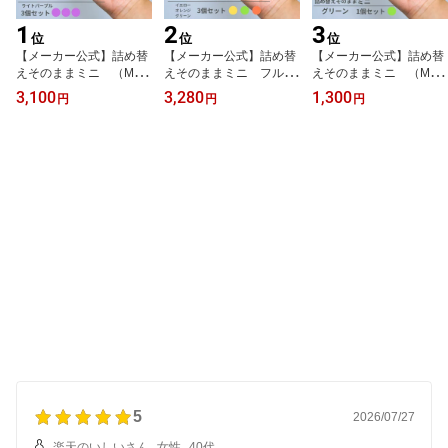
1
2
3
位
位
位
【メーカー公式】詰め替
【メーカー公式】詰め替
【メーカー公式】詰め替
えそのままミニ （MS-
えそのままミニ フルセ
えそのままミニ （MS-
6LP）ライトパープル各
ット（MS-7YGO）イエ
2G）グリーン シャン
3,100
3,280
1,300
円
円
円
1個セット シャンプー
ロー オレンジ グリー
プー 詰め替えボトル デ
詰め替えボトル ディスペ
ン シャンプー 詰め替え
ィスペンサー ぶら下げ
ンサー ぶら下げ 洗剤パ
ボトル ディスペンサー
洗剤パック 空中収納 吊
ック 空中収納 吊り下
ぶら下げ 洗剤パック 空
り下げ 詰め替えパッ
げ 詰め替えパック
中収納 吊り下げ 詰め替
ク が そのまま 使え
が そのまま 使える
えパック が そのま
る
ま 使える
5
2026/07/27
楽天のいしいさん
女性
40代