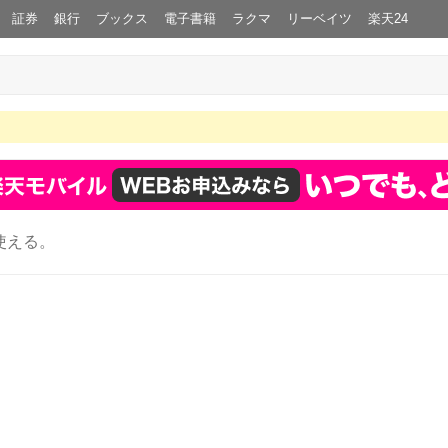
証券
銀行
ブックス
電子書籍
ラクマ
リーベイツ
楽天24
使える。