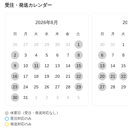
受注・発送カレンダー
2026年8月
20
日
月
火
水
木
金
土
日
月
火
26
27
28
29
30
31
1
30
31
1
2
3
4
5
6
7
8
6
7
8
9
10
11
12
13
14
15
13
14
15
16
17
18
19
20
21
22
20
21
22
23
24
25
26
27
28
29
27
28
29
30
31
1
2
3
4
5
休業日（受注・発送対応なし）
受注対応のみ
発送対応のみ