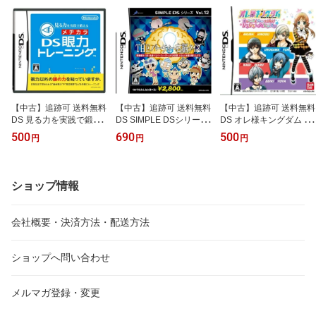
【中古】追跡可 送料無料
【中古】追跡可 送料無料
【中古】追跡可 送料無料
DS 見る力を実践で鍛え
DS SIMPLE DSシリーズ
DS オレ様キングダム 恋
る DS眼力トレーニング
Vol．12 THEパーティー
もマンガもデビューを目
500
690
500
円
円
円
右脳クイズ
指せ! ドキドキLOVEレッ
スン
ショップ情報
会社概要・決済方法・配送方法
ショップへ問い合わせ
メルマガ登録・変更