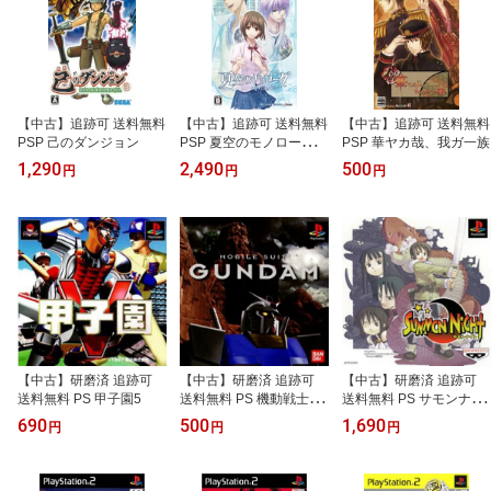
【中古】追跡可 送料無料
【中古】追跡可 送料無料
【中古】追跡可 送料無料
PSP 己のダンジョン
PSP 夏空のモノローグ P
PSP 華ヤカ哉、我ガ一族
ortable
1,290
2,490
500
円
円
円
【中古】研磨済 追跡可
【中古】研磨済 追跡可
【中古】研磨済 追跡可
送料無料 PS 甲子園5
送料無料 PS 機動戦士ガ
送料無料 PS サモンナイ
ンダム
ト
690
500
1,690
円
円
円