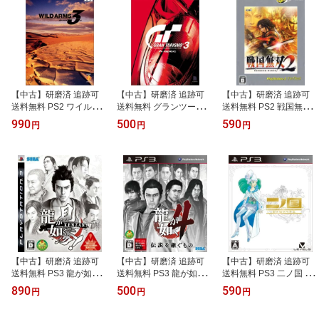
【中古】研磨済 追跡可
【中古】研磨済 追跡可
【中古】研磨済 追跡可
送料無料 PS2 ワイルド
送料無料 グランツーリス
送料無料 PS2 戦国無双2
アームズ アドヴァンスド
モ3 Aspec
Best
990
500
590
円
円
円
サード
【中古】研磨済 追跡可
【中古】研磨済 追跡可
【中古】研磨済 追跡可
送料無料 PS3 龍が如く
送料無料 PS3 龍が如く4
送料無料 PS3 二ノ国 白
見参!
伝説を継ぐもの
き聖灰の女王
890
500
590
円
円
円