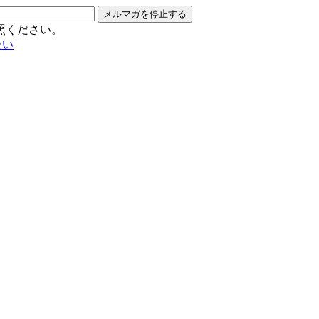
メルマガを停止する
照ください。
たい