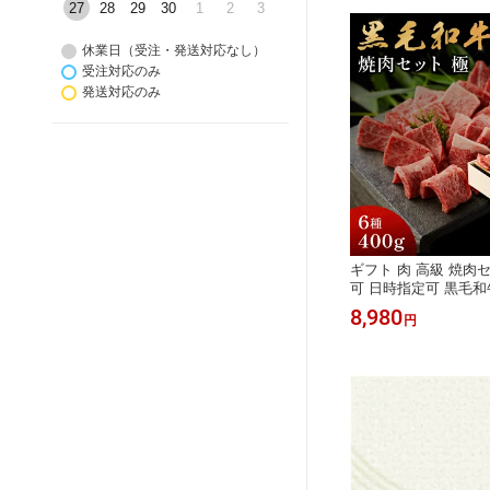
27
28
29
30
1
2
3
休業日（受注・発送対応なし）
受注対応のみ
発送対応のみ
ギフト 肉 高級 焼肉
可 日時指定可 黒毛和
極 】 贈り物 母の日
8,980
円
A5等級 6種 400g 木
旨ダレ アンデス岩塩 
箱 焼肉牛兵衛 送料無
歳暮 お年賀 バレンタ
中元