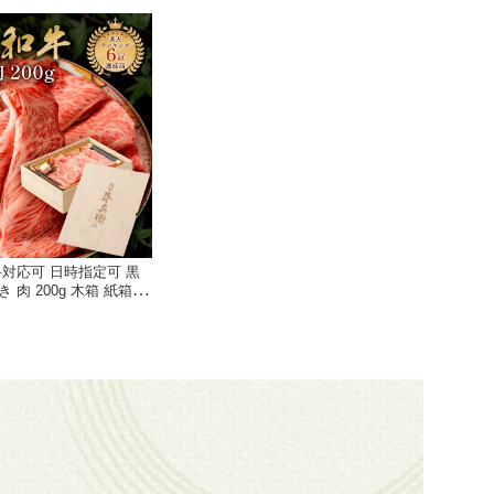
斗対応可 日時指定可 黒
 肉 200g 木箱 紙箱 す
 プレゼント ギフト 牛
 国産牛 100％ 牛肉
牛兵衛【送料無料】 敬
 お年賀 バレンタイン
ワイトデー