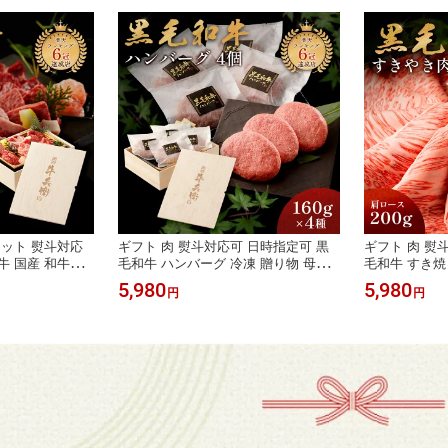
セット 熨斗対応
ギフト 肉 熨斗対応可 日時指定可 黒
ギフト 肉 熨
牛 国産 和牛【
毛和牛 ハンバーグ 冷凍 贈り物 母の
毛和牛 すき焼き
 プレゼント 高級
日 プレゼント 国産牛 100％ 手作り 1
き焼き 母の日
5,980
5,980
円
円
箱 焼肉 牛肉 万能
60g×4個 木箱 紙箱 牛肉 人気メニュー
肩ロース 贈り物
国産和牛 ギフト
お店の味 国産和牛 ギフト箱 のし 焼
簡単調理 焼肉
料 敬老の日 お
肉牛兵衛【送料無料】 敬老の日 お歳
老の日 お歳暮
イン 御中元 お
暮 お年賀 バレンタイン 甘くない ホ
甘くない ホ
ワイトデー