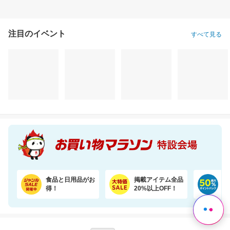
注目のイベント
すべて見る
プレイマット付きで安心・快適な遊び空間
干すたび、着るたび、ご褒美の香り。洗浄・抗菌・消臭・柔軟・香りを1粒に凝縮。
35,600円
3,620円
25
割引価格
割引価格
割引価格
30,260
3,258
22,704
円
円
円