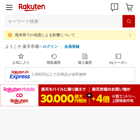
熊本県での地震による影響について
ようこそ 楽天市場へ
ログイン
会員登録
お気に入り
閲覧履歴
購入履歴
myクーポン
1,980円以上で日用品が送料無料