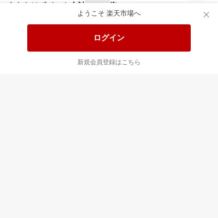
食品と日用品がお
掲載アイテム全品
日
得！
20%以上OFF！
ポ
ようこそ 楽天市場へ
ログイン
あなたはポイント
合計
倍
新規会員登録はこちら
最近チェックした商品
すべて見る