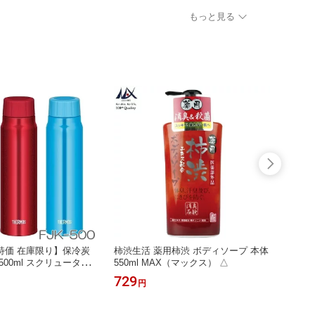
もっと見る
特価 在庫限り】保冷炭
柿渋生活 薬用柿渋 ボディソープ 本体
ROD
500ml スクリュータイ
550ml MAX（マックス） △
シャン
グ THERMOS（サーモ
RAC
729
1,48
円
 ▼