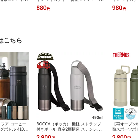
0g ユニリーバ
めかえ用 720g ユニリーバ
ナー つめかえ用
880
980
円
円
はこちら
カフア コーヒー
BOCCA（ボッカ） 極軽 ストラップ
【再オープン
ボトル 410ml
付きボトル 真空2層構造 ステンレス
熱スポーツボト
ージャパン） 450
ボトル CB-JAPAN（シービージャパ
ープ付き THE
2,900
2,800