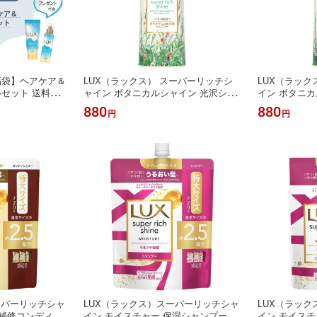
福袋】ヘアケア＆
LUX（ラックス） スーパーリッチシ
LUX（ラッ
セット 送料無
ャイン ボタニカルシャイン 光沢シャ
イン ボタニカ
ーかおる プレゼ
ンプー ポンプ 430g ユニリーバ
ィショナー ポン
880
880
円
円
 お得 大特価
 シャンプー コ
ラックス UV ヘ
ーパーリッチシャ
LUX（ラックス）スーパーリッチシャ
LUX（ラッ
 補修コンディシ
イン モイスチャー 保湿シャンプー つ
イン モイスチ