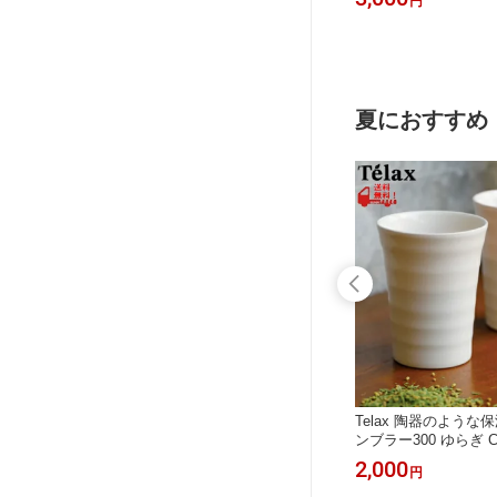
円
円
オガード+ TIGER（タイガー魔法瓶）
▼ 467▼ 474△ 207▼
MCT-K035 ▼
夏におすすめ
】真空断
【再オープン特価 在庫限り】真空断
Telax 陶器のよう
ズグラス
熱タンブラー 340ml ゾンビ—グラス
ンブラー300 ゆらぎ C
W-420
風 THERMOS（サーモス） JDW-340
ービージャパン） △
900
2,000
円
円
▼