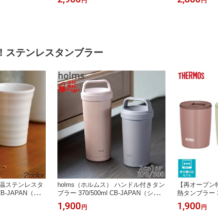
円
円
 214△
ン） ▼
U-750 ▼
！ステンレスタンブラー
な保温ステンレスタ
holms（ホルムス） ハンドル付きタン
【再オープン
B-JAPAN（シ
ブラー 370/500ml CB-JAPAN（シー
熱タンブラー 
ビージャパン） 481△ 498△ 504▼ 5
付き THERM
1,900
1,900
円
円
11▼
1 ▼