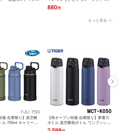
 870g ユニリーバ
ンプー つめかえ用 720g ユニリーバ
880
円
もっと見る
特価 在庫限り】真空断
【再オープン特価 在庫限り】夢重力
【再オ
ル 750ml キャリール
ボトル 真空断熱ボトル ワンプッシュ
熱ケータ
RMOS（サーモス） FJ
オープン＆オートロック 500ml バイ
ERMO
2,599
2,55