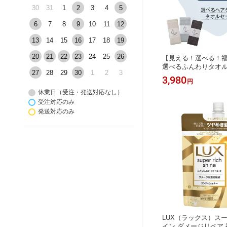
30
31
1
2
3
4
5
6
7
8
9
10
11
12
13
14
15
16
17
18
19
20
21
22
23
24
25
26
【見える！選べる！
選べるふんわりタオル
27
28
29
30
1
2
3
料 ダメージケア エア
3,980
円
ント付 フェイスタオル
休業日（受注・発送対応なし）
セール トリートメント
ンディショナー LUX 
受注対応のみ
アオイル
発送対応のみ
LUX（ラックス）ス
イン ダメージリペア