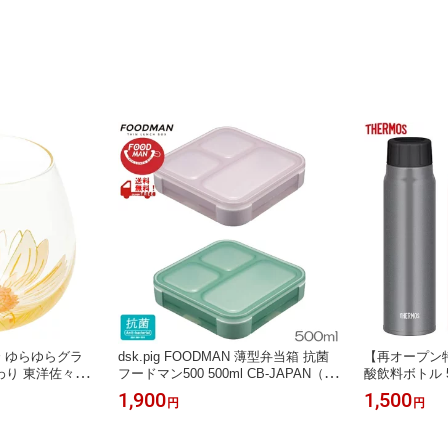
ir〜 ゆらゆらグラ
dsk.pig FOODMAN 薄型弁当箱 抗菌
【再オープン
わり 東洋佐々木
フードマン500 500ml CB-JAPAN（シ
酸飲料ボトル 
2607※
ービージャパン） ▼
プ スポーツマ
1,900
1,500
円
円
ス） FJK-500