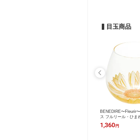
▍目玉商品
リネンミス
【再オープン特価 在庫限り】V60用
BENEDIRE〜Fleur
ペーパーフィルター 100枚入 W/M 01/
ス フルリール・ひま
02/03 HARIO（ハリオ） ▼
ガラス B-SW91-J426 
209
1,360
円
円