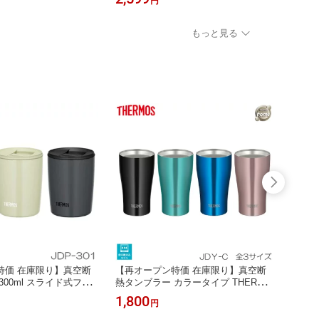
円
オガード+ TIGER（タイガー魔法瓶）
MCT-K050 ▼
もっと見る
特価 在庫限り】真空断
【再オープン特価 在庫限り】真空断
【再オ
300ml スライド式フタ
熱タンブラー カラータイプ THERMO
熱タン
OS（サーモス） JDP-30
S（サーモス） JDY-340C/420C/600C
風 TH
1,800
1,19
円
▼
▼