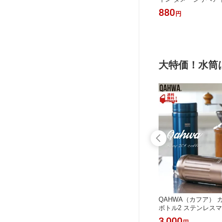
ョナー つめかえ用 72
880
円
大特価！水筒
】真空断
【再オープン特価 在庫限り】夢重力
QAHWA（カフア） 
トル TH
ボトル 真空断熱ボトル ワンプッシュ
ボトル2 ステンレスマグ
1 ▼
オープン＆オートロック 350ml バイ
CB-JAPAN（シービ
2,000
3,000