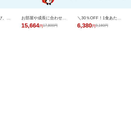
干すたび、着るたび、ご褒美の香り。洗浄・抗菌・消臭・柔軟・香りを1粒に凝縮。
お部屋や成長に合わせて7通りに使える、多機能ベビーサークル
＼30％OFF！1食あたり133円／エコ梱包！パックご飯 180g×48食
15,664
6,380
17,800円
9,180円
円
円
掲載アイテム全品20%以
日用品
品がお得！
上OFF！
バック
AL