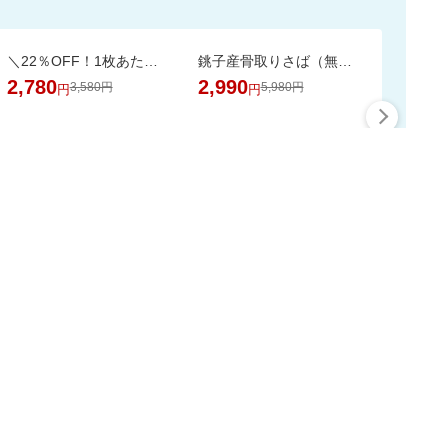
＼22％OFF！1枚あたり19円～／ふわもちタッチ！Genki！パンツ 3個セット
銚子産骨取りさば（無塩 選べる1kg・2kg）【骨取り魚の飯田商店】
2,780
2,990
3,580円
5,980円
円
円
最大50%ポイント
この時間の注目ピックア
ップ
スーパーDEALをもっと見る