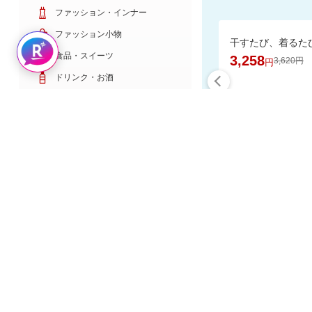
ファッション・インナー
ファッション小物
Rakuten AIで探す
食品・スイーツ
3,258
3,620円
円
ドリンク・お酒
日用雑貨・キッチン用品
コスメ・健康・医薬品
キッズ・ベビー・玩具
家電・TV・カメラ
食品と日用
PC・スマホ・通信
スポーツ・ゴルフ
車・バイク
インテリア・寝具・収納
楽天スーパーDE
ペット・花・DIY工具
サービス・リフォーム