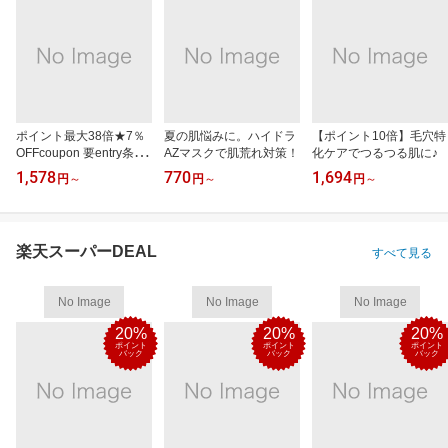
ポイント最大38倍★7％
夏の肌悩みに。ハイドラ
【ポイント10倍】毛穴特
OFFcoupon 要entry条件
AZマスクで肌荒れ対策！
化ケアでつるつる肌に♪
有
1,578
770
1,694
円
～
円
～
円
～
楽天スーパーDEAL
すべて見る
No Image
No Image
No Image
20%
20%
20%
ポイント
ポイント
ポイント
バック
バック
バック