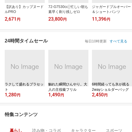
【訳あり】カップヌード
72-G7530cc│忙しい朝も
ジャガードプルオーバー
ルPRO
素早く剃り残しゼロ
＆ショートパンツ
2,671
23,800
11,396
円
円
円
24時間タイムセール
毎日10時更新
すべて見る
ラクして盛れるブラセッ
触れた瞬間ひんやり。大
6時間経っても氷が残る
ト
人の主役級フリル
2wayショルダーバッグ
1,280
1,490
2,450
円
円
円
特集コンテンツ
暮らし
読み物・コラボ
キャラクター
スポーツ