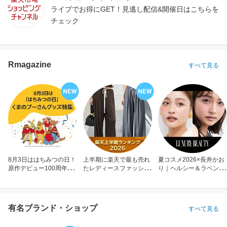
ライブでお得にGET！見逃し配信&開催日はこちらを
チェック
Rmagazine
すべて見る
8月3日ははちみつの日！
上半期に楽天で最も売れ
夏コスメ2026×長井かお
原作デビュー100周年も
たレディースファッショ
り｜ヘルシー＆ラベンダ
お祝い
ン
ーメイク
有名ブランド・ショップ
すべて見る