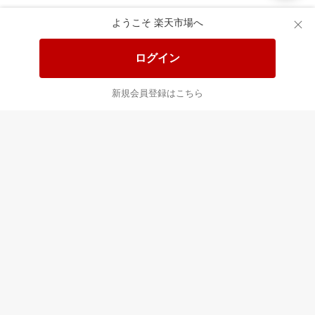
楽天市場配送ガイド（受取方法）
ようこそ 楽天市場へ
楽天にお店を開きませんか？
ログイン
楽天ショッピングサービスご利用規約
新規会員登録はこちら
ページ内容・広告に関するご意見はこちら
楽天クラッチ募金
Rakuten Ichiba English Guide
ご利用ガイド
ヘルプ
ログイン
プラットフォームの透明性及び公正性の向上に関する取り組み
について