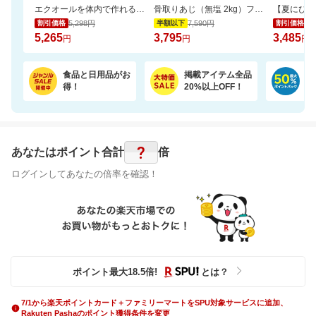
エクオールを体内で作れるのは日本人の約2人に1人と言われております。おすすめです
骨取りあじ（無塩 2kg）フライや南蛮漬けにおすすめ【骨取り魚の飯田商店】
5,298円
7,590円
3,
割引価格
半額以下
割引価格
5,265
3,795
3,485
円
円
円
食品と日用品がお
掲載アイテム全品
日
得！
20%以上OFF！
ポ
?
あなたはポイント
合計
倍
ログインしてあなたの倍率を確認！
ポイント最大
18.5
倍
!
とは？
7/1から楽天ポイントカード＋ファミリーマートをSPU対象サービスに追加、
Rakuten Pashaのポイント獲得条件を変更