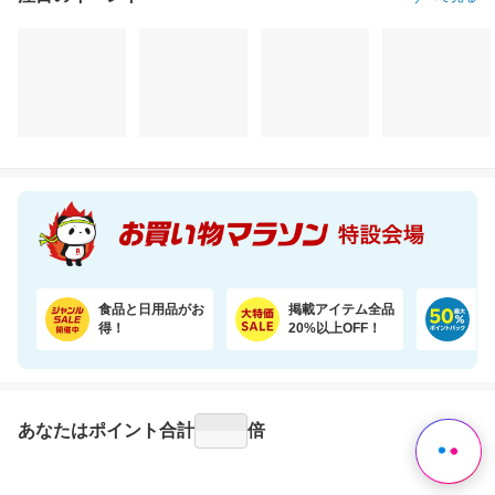
干すたび、着るたび、ご褒美の香り。洗浄・抗菌・消臭・柔軟・香りを1粒に凝縮。
かかりやすい病気傾向やダイエット体質など約360項目のGeneLife総合遺伝子検査キット
3,620円
16,900円
6,
割引価格
割引価格
割引価格
3,258
9,900
3,580
円
円
円
食品と日用品がお
掲載アイテム全品
日
得！
20%以上OFF！
ポ