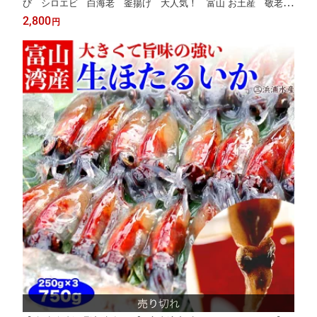
び シロエビ 白海老 釜揚げ 大人気！ 富山 お土産 敬老の
日 お中元 御中元 富山湾 シロエビ通販 内祝い お返し お歳暮
2,800
円
敬老 御歳暮 令和