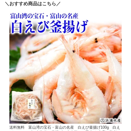
＼おすすめ商品はこちら／
送料無料 富山湾の宝石・富山の名産 白えび釜揚げ100g 白え