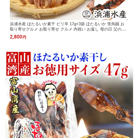
浜浦水産 ほたるいか素干 ピリ辛 17g×3袋 ほたるいか 蛍烏賊 お
取り寄せグルメ お取り寄せ グルメ 内祝い お返し 母の日 父の日
母 父 卒業 ホタルイカ プチギフト 唐辛子 おつまみ ギフト 肝入り
2,800
円
お歳暮 御歳暮 歳暮