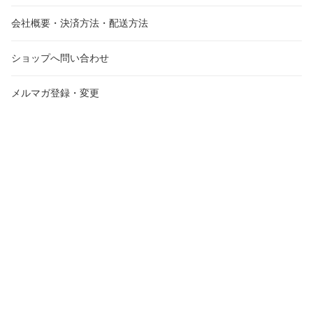
会社概要・決済方法・配送方法
ショップへ問い合わせ
メルマガ登録・変更
受注・発送カレンダー
2026年8月
20
日
月
火
水
木
金
土
日
月
火
26
27
28
29
30
31
1
30
31
1
2
3
4
5
6
7
8
6
7
8
9
10
11
12
13
14
15
13
14
15
16
17
18
19
20
21
22
20
21
22