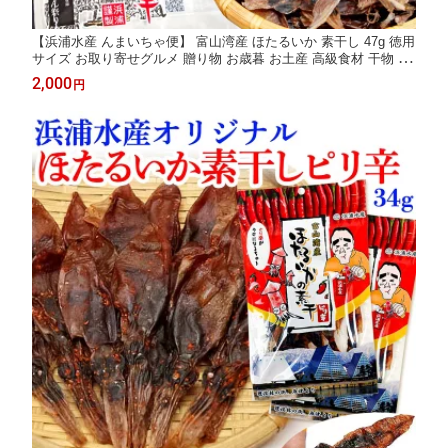
【浜浦水産 んまいちゃ便】 富山湾産 ほたるいか 素干し 47g 徳用
サイズ お取り寄せグルメ 贈り物 お歳暮 お土産 高級食材 干物 ホ
タルイカ 肝入り 無添加 北陸直送 富山 国産 珍味 お中元 御中元
2,000
円
お中元ギフト 富山物産展