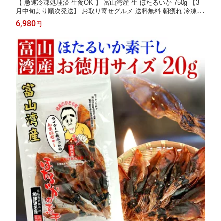
【 急速冷凍処理済 生食OK 】 富山湾産 生 ほたるいか 750g 【3
月中旬より順次発送】 お取り寄せグルメ 送料無料 朝獲れ 冷凍 春
旬 お取り寄せ グルメ ギフト 食べ物 富山 【 250g×3 】
6,980
円