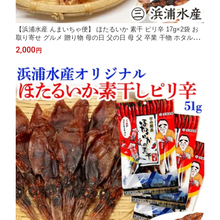
【浜浦水産 んまいちゃ便】 ほたるいか 素干 ピリ辛 17g×2袋 お
取り寄せ グルメ 贈り物 母の日 父の日 母 父 卒業 干物 ホタルイ
カ おつまみ 家飲み 唐辛子 肝入り 無添加 北陸直送 国産 珍味 干
2,000
円
し 富山物産展 お歳暮 御歳暮 歳暮