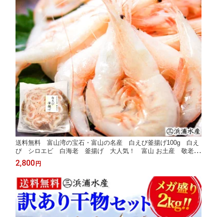
送料無料 富山湾の宝石・富山の名産 白えび釜揚げ100g 白え
び シロエビ 白海老 釜揚げ 大人気！ 富山 お土産 敬老の
日 お中元 御中元 富山湾 シロエビ通販 内祝い お返し お歳暮
2,800
円
敬老 御歳暮 令和