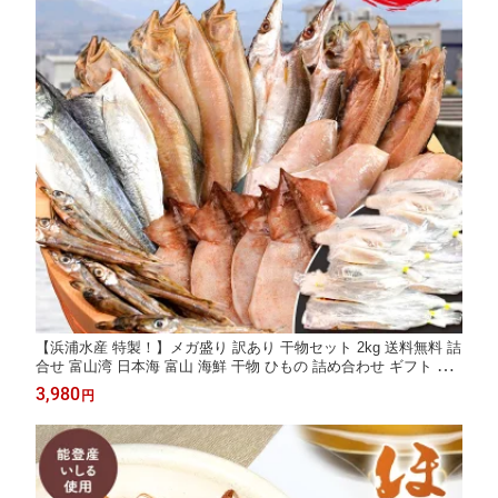
【浜浦水産 特製！】メガ盛り 訳あり 干物セット 2kg 送料無料 詰
合せ 富山湾 日本海 富山 海鮮 干物 ひもの 詰め合わせ ギフト プ
レゼント 贈り物 お取り寄せ グルメ お歳暮 お中元 中元 御中元 お
3,980
円
中元ギフト 母の日 プレゼント 父の日 ギフト 食べ物 入学 敬老