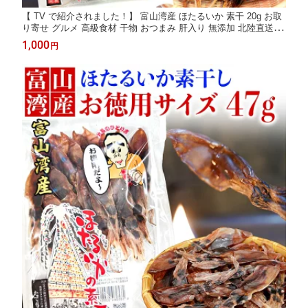
【 TV で紹介されました！】 富山湾産 ほたるいか 素干 20g お取
り寄せ グルメ 高級食材 干物 おつまみ 肝入り 無添加 北陸直送 蛍
烏賊 ホタルイカ 珍味 干し 贈り物 お歳暮 御歳暮 歳暮 冬 プレゼ
1,000
円
ント ギフト 食べ物 入学