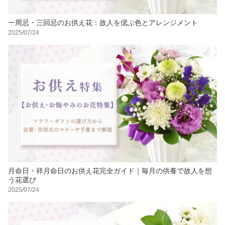
一周忌・三回忌のお供え花：故人を偲ぶ色とアレンジメント
2025/07/24
月命日・祥月命日のお供え花完全ガイド｜毎月の供養で故人を想
う花選び
2025/07/24