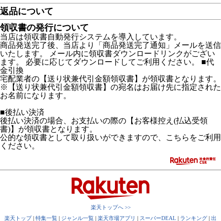
返品について
領収書の発行について
当店は領収書自動発行システムを導入しています。
商品発送完了後、当店より「商品発送完了通知」メールを送信
いたします。 メール内に領収書ダウンロードリンクがござい
ます。 必要に応じてダウンロードしてご利用ください。 ■代
金引換
宅配業者の【送り状兼代引金額領収書】が領収書となります。
※【送り状兼代引金額領収書】の宛名はお届け先に指定された
お名前になります。
■後払い決済
後払い決済の場合、お支払いの際の【お客様控え(払込受領
書)】が領収書となります。
公的な領収書として取り扱いができますので、こちらをご利用
ください。
楽天トップへ >>
楽天トップ
|
特集一覧
|
ジャンル一覧
|
楽天市場アプリ
|
スーパーDEAL
|
ランキング
|
出