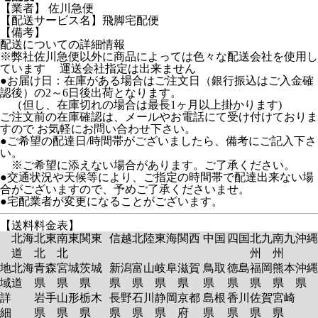
【業者】 佐川急便
【配送サービス名】飛脚宅配便
【備考】
配送についての詳細情報
※弊社佐川急便以外に商品によっては色々な配送会社を使用し
ています 運送会社指定は出来ません
●お届け日：在庫がある場合はご注文日（銀行振込はご入金確
認後）の2～6日後出荷となります。
（但し、在庫切れの場合は最長1ヶ月以上掛かります)
ご注文前の在庫確認は、メールやお電話にて受け付けておりま
すので お気軽にお問い合わせ下さい。
●ご希望の配達日/時間帯がございましたら、備考にご記入下さ
い。
※ご希望に添えない場合があります。ご了承ください。
●交通状況や天候等により、ご指定の時間帯で配達出来ない場
合がございますので、予めご了承くださいませ。
●宅配業者が変更になることがございます。
【送料料金表】
北海
北東
南東
関東
信越
北陸
東海
関西
中国
四国
北九
南九
沖縄
道
北
北
州
州
地
北海
青森
宮城
茨城
新潟
富山
岐阜
滋賀
鳥取
徳島
福岡
熊本
沖縄
域
道
県
県
県
県
県
県
県
県
県
県
県
県
詳
岩手
山形
栃木
長野
石川
静岡
京都
島根
香川
佐賀
宮崎
細
県
県
県
県
県
県
府
県
県
県
県