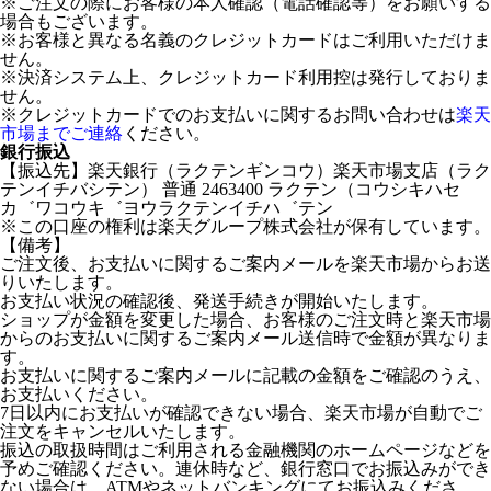
※ご注文の際にお客様の本人確認（電話確認等）をお願いする
場合もございます。
※お客様と異なる名義のクレジットカードはご利用いただけま
せん。
※決済システム上、クレジットカード利用控は発行しておりま
せん。
※クレジットカードでのお支払いに関するお問い合わせは
楽天
市場までご連絡
ください。
銀行振込
【振込先】楽天銀行（ラクテンギンコウ）楽天市場支店（ラク
テンイチバシテン） 普通 2463400 ラクテン（コウシキハセ
カ゛ワコウキ゛ヨウラクテンイチハ゛テン
※この口座の権利は楽天グループ株式会社が保有しています。
【備考】
ご注文後、お支払いに関するご案内メールを楽天市場からお送
りいたします。
お支払い状況の確認後、発送手続きが開始いたします。
ショップが金額を変更した場合、お客様のご注文時と楽天市場
からのお支払いに関するご案内メール送信時で金額が異なりま
す。
お支払いに関するご案内メールに記載の金額をご確認のうえ、
お支払いください。
7日以内にお支払いが確認できない場合、楽天市場が自動でご
注文をキャンセルいたします。
振込の取扱時間はご利用される金融機関のホームページなどを
予めご確認ください。連休時など、銀行窓口でお振込みができ
ない場合は、ATMやネットバンキングにてお振込みくださ