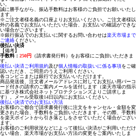
い。
誠に勝手ながら、振込手数料はお客様のご負担でお願いいたし
ます。
※ご注文者様名義の口座よりお支払いください。ご注文者様以
外の名義でお支払いいただいた場合、お支払いの確認ができな
い場合がございます。
※銀行振込でのお支払いに関するお問い合わせは
楽天市場まで
ご連絡
ください。
後払い決済
【備考】
手数料：
250円
（請求書発行料）をお客様にご負担いただきま
す。
後払い決済ご利用規約
及び
個人情報の取扱いに係る事項
をご確
認いただき、ご同意のうえご利用ください。
各コンビニまたは銀行でお支払いいただけます。
商品発送後、注文者メールアドレスに対してお支払い用バーコ
ード付きの請求のご案内メールを送付します（楽天市場の指示
に基づき株式会社ネットプロテクションズよりご請求しま
す）。メール受取後14日以内にお支払いください。
後払い決済でのお支払い方法
お客様のご都合で請求書発行後に注文をキャンセル・金額を変
更された場合、手数料をご負担いただきます。その際、手数料
を楽天ポイントから引き落としをさせていただく場合がござい
ます。
お客様のご利用状況などによって後払い決済がご利用いただけ
ない場合、楽天市場がお支払い方法の変更をご案内いたしま