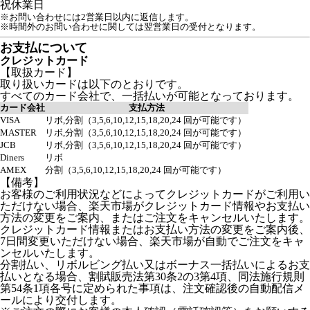
祝
休業日
※お問い合わせには2営業日以内に返信します。
※時間外のお問い合わせに関しては翌営業日の受付となります。
お支払について
クレジットカード
【取扱カード】
取り扱いカードは以下のとおりです。
すべてのカード会社で、一括払いが可能となっております。
カード会社
支払方法
VISA
リボ,分割（3,5,6,10,12,15,18,20,24 回が可能です）
MASTER
リボ,分割（3,5,6,10,12,15,18,20,24 回が可能です）
JCB
リボ,分割（3,5,6,10,12,15,18,20,24 回が可能です）
Diners
リボ
AMEX
分割（3,5,6,10,12,15,18,20,24 回が可能です）
【備考】
お客様のご利用状況などによってクレジットカードがご利用い
ただけない場合、楽天市場がクレジットカード情報やお支払い
方法の変更をご案内、またはご注文をキャンセルいたします。
クレジットカード情報またはお支払い方法の変更をご案内後、
7日間変更いただけない場合、楽天市場が自動でご注文をキャ
ンセルいたします。
分割払い、リボルビング払い又はボーナス一括払いによるお支
払いとなる場合、割賦販売法第30条2の3第4項、同法施行規則
第54条1項各号に定められた事項は、注文確認後の自動配信メ
ールにより交付します。