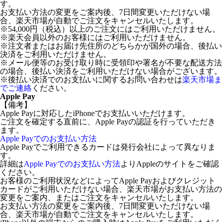
す。
お支払い方法の変更をご案内後、7日間変更いただけない場
合、楽天市場が自動でご注文をキャンセルいたします。
※54,000円（税込）以上のご注文にはご利用いただけません。
※楽天会員以外のお客様にはご利用いただけません。
※注文者またはお届け先住所のどちらかが国外の場合、後払い
決済をご利用いただけません。
※メール便等のお受け取り時に受領印や署名が不要な配送方法
の場合、後払い決済をご利用いただけない場合がございます。
※後払い決済でのお支払いに関するお問い合わせは
楽天市場ま
でご連絡
ください。
Apple Pay
【備考】
Apple Payに対応したiPhoneでお支払いいただけます。
ご注文を確定する直前に、Apple Payの認証を行っていただき
ます。
Apple Payでのお支払い方法
Apple Payでご利用できるカードは発行会社によって異なりま
す。
詳細は
Apple Payでのお支払い方法
よりAppleのサイトをご確認
ください。
お客様のご利用状況などによってApple Payおよびクレジット
カードがご利用いただけない場合、楽天市場がお支払い方法の
変更をご案内、またはご注文をキャンセルいたします。
お支払い方法の変更をご案内後、7日間変更いただけない場
合、楽天市場が自動でご注文をキャンセルいたします。