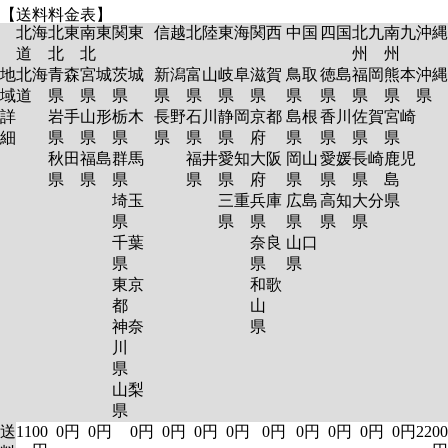
【送料料金表】
北海
北東
南東
関東
信越
北陸
東海
関西
中国
四国
北九
南九
沖縄
道
北
北
州
州
地
北海
青森
宮城
茨城
新潟
富山
岐阜
滋賀
鳥取
徳島
福岡
熊本
沖縄
域
道
県
県
県
県
県
県
県
県
県
県
県
県
詳
岩手
山形
栃木
長野
石川
静岡
京都
島根
香川
佐賀
宮崎
細
県
県
県
県
県
県
府
県
県
県
県
秋田
福島
群馬
福井
愛知
大阪
岡山
愛媛
長崎
鹿児
県
県
県
県
県
府
県
県
県
島
埼玉
三重
兵庫
広島
高知
大分
県
県
県
県
県
県
県
千葉
奈良
山口
県
県
県
東京
和歌
都
山
神奈
県
川
県
山梨
県
送
1100
0円
0円
0円
0円
0円
0円
0円
0円
0円
0円
0円
2200