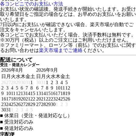
各コンビニでのお支払い方法
お支払い状況の確認後、発送手続きが開始いたします。お受け
取り希望日をご指定の場合などは、お早めのお支払いをお願い
いたします。
7日以内にお支払いが確認できない場合、楽天市場が自動でご
注文をキャンセルいたします。
各コンビニでお支払いいただく場合、決済手数料は無料です。
※30万円（税込）以上のご注文にはご利用いただけません。
※ファミリーマート、ローソン等（前払）でのお支払いに関す
るお問い合わせは
楽天市場までご連絡
ください。
配送について
受注・発送カレンダー
2026年8月
2026年9月
日
月
火
水
木
金
土
日
月
火
水
木
金
土
26
27
28
29
30
31
1
30
31
1
2
3
4
5
2
3
4
5
6
7
8
6
7
8
9
10
11
12
9
10
11
12
13
14
15
13
14
15
16
17
18
19
16
17
18
19
20
21
22
20
21
22
23
24
25
26
23
24
25
26
27
28
29
27
28
29
30
1
2
3
30
31
1
2
3
4
5
■
休業日（受注・発送対応なし）
■
受注対応のみ
■
発送対応のみ
宅配便