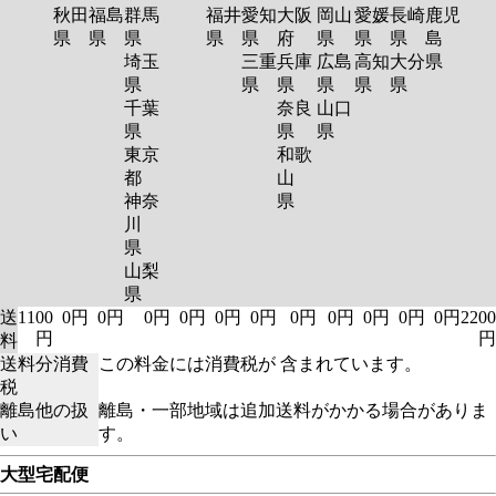
秋田
福島
群馬
福井
愛知
大阪
岡山
愛媛
長崎
鹿児
県
県
県
県
県
府
県
県
県
島
埼玉
三重
兵庫
広島
高知
大分
県
県
県
県
県
県
県
千葉
奈良
山口
県
県
県
東京
和歌
都
山
神奈
県
川
県
山梨
県
送
1100
0円
0円
0円
0円
0円
0円
0円
0円
0円
0円
0円
2200
円
円
料
送料分消費
この料金には消費税が 含まれています。
税
離島他の扱
離島・一部地域は追加送料がかかる場合がありま
い
す。
大型宅配便