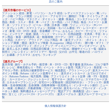
店のご案内
【楽天市場のサービス】
ファッション 総合
|
家電・パソコン・カメラ 総合
|
レディースファッション
|
靴
|
バッ
グ・小物・ブランド雑貨
|
ジュエリー・アクセサリー
|
腕時計
|
下着・ナイトウェア
|
キ
ッズ・ベビー用品・マタニティ
|
ダイエット・健康
|
医薬品・コンタクトレンズ・介護
用品
|
美容・コスメ・香水
|
車・バイク
|
カー用品・バイク用品
|
食品
|
スイーツ・お菓
子
|
水・ソフトドリンク
|
ビール・洋酒
|
日本酒・焼酎
|
ワイン
|
パソコン・PCパー
ツ
|
タブレットPC・スマートフォン
|
光回線・モバイル通信
|
TV・レコーダー・オーデ
ィオ
|
家電
|
CD・DVD
|
楽器・音楽機材
|
ゲーム
|
おもちゃ
|
ホビー
|
サービス・リフォ
ーム
|
インテリア・収納
|
寝具・ベッド・マットレス
|
日用品雑貨・文房具・手芸
|
キッ
チン用品・食器・調理器具
|
花・観葉植物
|
ガーデン・DIY・工具
|
ペットフード ・ ペ
ット用品
|
スポーツ・アウトドア
|
ゴルフ用品
|
本
（
楽天ブックス
） |
ポイント
|
ネット
ショップ 開業・開店
|
楽天ウェブ検索
|
R-magazine（雑誌コラボ）
|
贈り物・ギフト
|
フ
ァッション公式ブランド
|
ポイントアップ
|
ディズニーゾーン
|
サンリオゾーン
|
まち
楽
|
楽天ふるさと納税
|
日用品翌日配達
|
スーパーDEAL
|
開催中イベント一覧
|
福袋＆
初売り
|
バレンタイン
|
ホワイトデー
|
母の日
|
父の日
|
お中元
|
敬老の日
|
ハロウィ
ン
|
お歳暮
|
クリスマス
|
おせち
|
ランキング
【楽天グループ】
楽天市場
|
旅行・ホテル予約・航空券
|
本・DVD・CD
|
電子書籍 楽天Kobo
|
ゴルフ場予
約
|
レシピ
|
車検見積もり・予約
|
イベント・チケット販売
|
写真プリント
|
美容室・ヘ
アサロン予約
|
女性向け健康管理サービス
|
物流委託・アウトソーシング
|
楽天スーパー
ポイント特集
|
Rebates（ポイント提携サイト）
|
楽天ポイントカード
|
おでかけでポイ
ント
|
Rakuten Fashion
|
地方競馬
|
競輪
|
アフィリエイト
|
ネット証券（株・FX・投資信
託）
|
カードローン
|
クレジットカード
|
電子マネー
|
決済システム
|
スマホでカード決
済
|
エネルギープランニング
|
住宅ローン変動金利（固定特約付き）・フラット35
|
損害
保険・生命保険比較
|
生命保険
|
自動車保険一括見積もり
|
インターネット銀行
|
ニュー
ス・検索
|
仕事紹介
|
不動産情報
|
ブログ
|
ROOM
|
楽天モバイル
|
プロバイダ・インタ
ーネット接続
|
無料通話＆メッセージアプリ
|
電話アプリ
|
動画配信
|
占い
|
toto・
BIG
|
宝くじ（ナンバーズ4・ナンバーズ3）
|
楽天イーグルス
|
楽天グループ サービス一
覧
個人情報保護方針