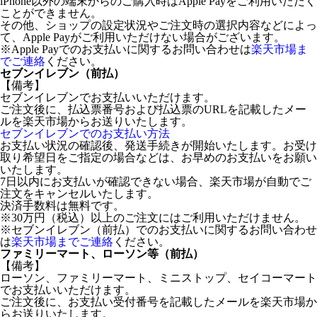
iPhone以外の端末からのご購入時はApple Payをご利用いただく
ことができません。
その他、ショップの設定状況やご注文時の選択内容などによっ
て、Apple Payがご利用いただけない場合がございます。
※Apple Payでのお支払いに関するお問い合わせは
楽天市場ま
でご連絡
ください。
セブンイレブン（前払）
【備考】
セブンイレブンでお支払いいただけます。
ご注文後に、払込票番号および払込票のURLを記載したメー
ルを楽天市場からお送りいたします。
セブンイレブンでのお支払い方法
お支払い状況の確認後、発送手続きが開始いたします。お受け
取り希望日をご指定の場合などは、お早めのお支払いをお願い
いたします。
7日以内にお支払いが確認できない場合、楽天市場が自動でご
注文をキャンセルいたします。
決済手数料は無料です。
※30万円（税込）以上のご注文にはご利用いただけません。
※セブンイレブン（前払）でのお支払いに関するお問い合わせ
は
楽天市場までご連絡
ください。
ファミリーマート、ローソン等（前払）
【備考】
ローソン、ファミリーマート、ミニストップ、セイコーマート
でお支払いいただけます。
ご注文後に、お支払い受付番号を記載したメールを楽天市場か
らお送りいたします。