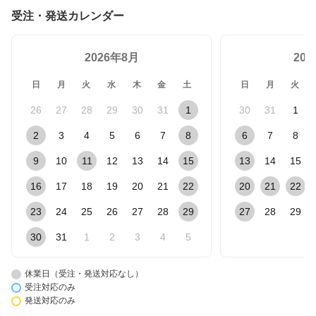
受注・発送カレンダー
2026年8月
20
日
月
火
水
木
金
土
日
月
火
26
27
28
29
30
31
1
30
31
1
2
3
4
5
6
7
8
6
7
8
9
10
11
12
13
14
15
13
14
15
16
17
18
19
20
21
22
20
21
22
23
24
25
26
27
28
29
27
28
29
30
31
1
2
3
4
5
休業日（受注・発送対応なし）
受注対応のみ
発送対応のみ