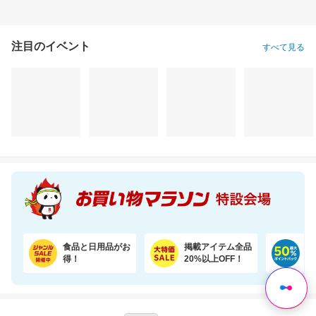
注目のイベント
すべて見る
＼7％OFF！ふんわり柔らか／大容量48ロール！2倍巻きトイレットペーパー
【R129適合】360度回転式 チャイルドシート ISOFIX対応 新生児から12歳まで
3,880円
25,800円
2,
割引価格
割引価格
割引価格
3,580
22,704
1,710
円
円
円