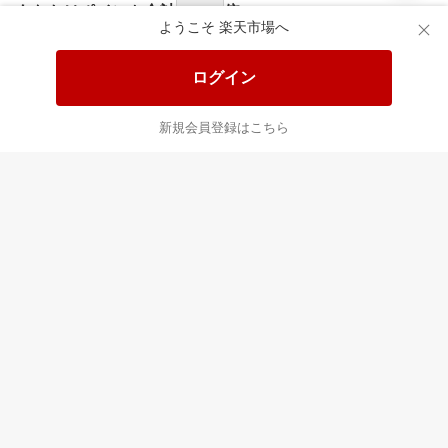
食品と日用品がお
掲載アイテム全品
日
得！
20%以上OFF！
ポ
ようこそ 楽天市場へ
ログイン
あなたはポイント
合計
倍
新規会員登録はこちら
最近チェックした商品
すべて見る