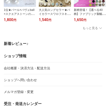
1位★パール×パヴェball
大人気ロングセラー★バ
新柄登場！【選べる40
×スクエアストーンのピ
イカラースワロフスキー
柄】ファブリック製幅広
アス＆イヤリングpie070
のイヤリング＆ピアス・
ターバン風につけれるカ
1,800
1,540
1,650
円
円
円
入学式や結婚式に大人
チタンポスト【メール便
チューシャ・カチュー
気！セレモニーブライダ
OK】pie069**
ム・ヘアバンド・ヘッド
もっと見る
ルアクセサリー-3wr U
アクセ【メール便OK】h
R チタンポスト アレ
ai024 大人用 兼 子
ルギー対応
供用 女の子用にも
新着レビュー♪
ショップ情報
会社概要・決済方法・配送方法
ショップへ問い合わせ
メルマガ登録・変更
受注・発送カレンダー