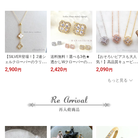
【SILVER登場！】2連シ
送料無料！選べる3色★
【おそろいピアスも大人
ェルクローバーのラリエ
透かしWクローバーのキ
気！】高品質キュービッ
ットネックレス・スライ
ュービックジルコニアピ
クジルコニア使用★透か
2,900
2,420
2,090
円
円
円
ドボールで調節自在（ne
アスpie075【ノンホール
しWクローバーのショー
c026）メール便OK ア
加工のみ可能】（入園
トネックレスnec041
もっと見る
ジャスター付き 韓国ア
式・入学式・結婚式など
クセサリー UR
のセレモニーに）