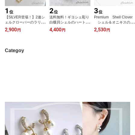
1
2
3
位
位
位
【SILVER登場！】2連シ
送料無料！ギヨシェ彫り
Premium Shell Clover
ェルクローバーのラリエ
白蝶貝シェルのハートト
シェル＆オニキスのMI
ットネックレス・スライ
ップネックレス（nec02
NIバタフライピアス ノ
2,900
4,400
2,530
円
円
円
ドボールで調節自在（ne
5）メール便OK アジャ
ンホール加工OK pie07
c026）メール便OK ア
スター付き ホワイトシ
9 UR
ジャスター付き 韓国ア
ェル マザーオブパー
クセサリー UR
ル 韓国アクセサリー
Categoy
UR