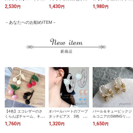
ームのチェーンネックレ
グ 4サイズ 太さも選べ
ス】ローマ数字リングと
2,530
1,430
1,980
円
円
円
ス nec015 ステンレス
る rin031 サージカルス
キュービックジルコニア
ネックレス アレルギー
テンレス アレルギー対応
の重ね付けデザインネッ
対応 ステンレスネックレ
リング 9号11号14号16号
クレスnec002-3wr GO
－あなたへのお勧めITEM－
ス 316L 18KGP 18Kメッ
ゴールド ピンクゴールド
LDとSILVERとPINKGOL
キで長持ち＆つけっぱな
シルバー-3wr
Dの3色 UR
しOK UR
【4色】エコレザーのさ
オパールハートのフープ
パール＆キュービックジ
くらんぼチャーム、キー
タッチピアス 3色 pie
ルコニアのSWINGリボン
ホルダー、バッグチャー
083 ＜加工不可＞ UR
ピアス pie165
1,760
1,320
1,650
円
円
円
ム acc012 【定形外配
送】 レザー製 PUレ