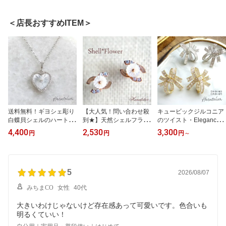
＜店長おすすめITEM＞
送料無料！ギヨシェ彫り
【大人気！問い合わせ殺
キュービックジルコニア
白蝶貝シェルのハートト
到★】天然シェルフラワ
のツイスト・Elegancyリ
ップネックレス（nec02
ーのピンクゴールド・mi
ボンピアス（イヤリン
4,400
2,530
3,300
円
円
円
～
5）メール便OK アジャ
niピアス(特殊加工不可・
グ）大きいほう・小さい
スター付き ホワイトシ
ノンホール加工OK）
ほう（SILVER925ポスト
ェル マザーオブパー
【メール便OK】pie228
にメッキ）加工不可 pi
ル 韓国アクセサリー
UR
e292・293 UR
UR
5
2026/08/07
みちまCO
女性
40代
大きいわけじゃないけど存在感あって可愛いです。色合いも
明るくていい！