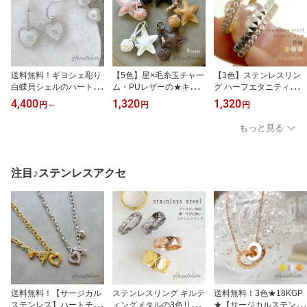
送料無料！ギヨシェ彫り
【5色】星×毛糸玉チャー
【3色】ステンレスリン
白蝶貝シェルのハートピ
ム・PUレザーの★キー
グ ハーフエタニティ＆ス
アス＆フープピアスpie1
ホルダーacc08 【定形
タッズ 細華奢デザインr
4,400
1,320
1,320
円
～
円
円
85 ホワイトシェル マ
外配送】 レザー製 P
in036 アレルギー対応
ザーオブパール 韓国ア
Uレザー スマホチャー
リング11号14号 ゴール
もっと見る
クセサリー UR
ム バッグチャーム ス
ド ピンクゴールド シル
ター UR
バー UR
注目♪ステンレスアクセ
送料無料！【サージカル
ステンレスリング キルテ
送料無料！3色★18KGP
ステンレス】ハートチャ
ィングメタルの3色リン
★【サージカルステンレ