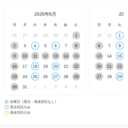
2026年8月
20
日
月
火
水
木
金
土
日
月
火
26
27
28
29
30
31
1
30
31
1
2
3
4
5
6
7
8
6
7
8
9
10
11
12
13
14
15
13
14
15
16
17
18
19
20
21
22
20
21
22
23
24
25
26
27
28
29
27
28
29
30
31
1
2
3
4
5
休業日（受注・発送対応なし）
受注対応のみ
発送対応のみ