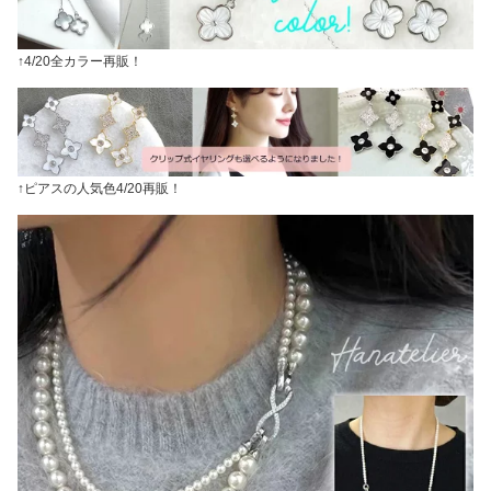
↑4/20全カラー再販！
↑ピアスの人気色4/20再販！