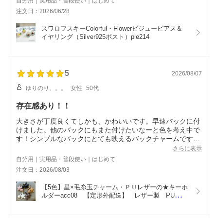
自分用｜実用品・普段使い｜はじめて
注文日：2026/06/28
スワロフスキーColorful・Flowerビジューピアス＆
イヤリング（Silver925ポスト）pie214
5
2026/08/07
ゆりのり。。。
女性
50代
存在感あり！！
大きさが丁度良くてしかも、かわいいです。早速バックに付
けました。他のバックにもまた付けたいなーと色を考え中で
す！シンプルなバックにとても映えるバックチャームです！
買ってよかったです。
さらに表示
自分用｜実用品・普段使い｜はじめて
注文日：2026/08/03
【5色】星×毛糸玉チャーム・ＰＵレザーの★キーホ
ルダーacc08　【定形外配送】　レザー製　PUレザ
ー　スマホチャーム　バッグチャーム　スター　
UR