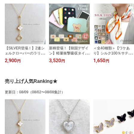
ザー スマホチャーム
推し活カラー 推しカラ
ー チェリーフルーツ
UR
【SILVER登場！】2連シ
新柄登場！【韓国デザイ
＜全40種類＞【ワケあ
ェルクローバーのラリエ
ン】軽量衝撃吸収タイ
り】シルク100％サテン
ットネックレス・スライ
プ！くま＆レモネードパ
スカーフミニサイズ（53
2,900
3,520
1,650
円
円
円
ドボールで調節自在（ne
ソコンケース 13インチ
cm）【メール便OK】acc
c026）メール便OK ア
＜宅配便★送料無料＞
010
ジャスター付き 韓国ア
bag062 【宅配便・送料
クセサリー UR
無料】※返品交換不可
売り上げ人気Ranking★
可愛い柄 小学生 韓国雑
貨 子供用 A4ポーチ ノー
更新日
：
08/09
（08/02〜08/08集計）
トパソコンケース ipadケ
ース 防水 軽量 収納 大容
量）