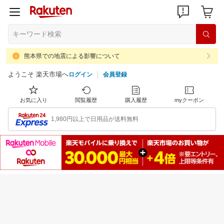
熊本県での地震による影響について
ようこそ 楽天市場へ
ログイン
会員登録
お気に入り
閲覧履歴
購入履歴
myクーポン
1,980円以上で日用品が送料無料