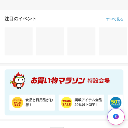
注目のイベント
すべて見る
＼半額！楽天1位★／1袋で4.5兆個の乳酸菌を配合！毎日の調子を考えた乳酸菌サプリ
骨取りあじ（無塩 2kg）フライや南蛮漬けにおすすめ【骨取り魚の飯田商店】
2,640円
7,590円
1,
半額以下
半額以下
割引価格
1,320
3,795
1,488
円
円
円