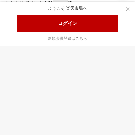
食品と日用品がお
掲載アイテム全品
日
得！
20%以上OFF！
ポ
ようこそ 楽天市場へ
ログイン
あなたはポイント
合計
倍
新規会員登録はこちら
最近チェックした商品
すべて見る