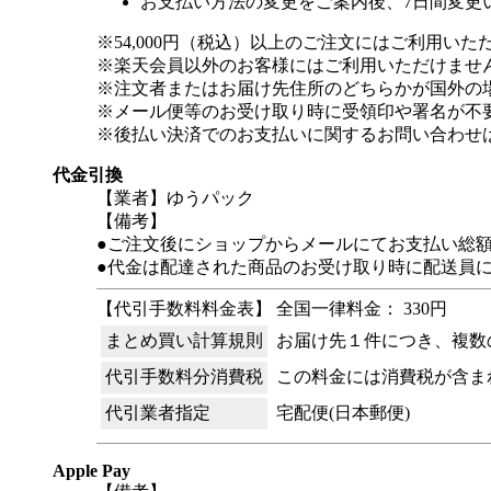
お支払い方法の変更をご案内後、7日間変更
※54,000円（税込）以上のご注文にはご利用いた
※楽天会員以外のお客様にはご利用いただけませ
※注文者またはお届け先住所のどちらかが国外の
※メール便等のお受け取り時に受領印や署名が不
※後払い決済でのお支払いに関するお問い合わせ
代金引換
【業者】ゆうパック
【備考】
●ご注文後にショップからメールにてお支払い総
●代金は配達された商品のお受け取り時に配送員
【代引手数料料金表】 全国一律料金： 330円
まとめ買い計算規則
お届け先１件につき、複数
代引手数料分消費税
この料金には消費税が含ま
代引業者指定
宅配便(日本郵便)
Apple Pay