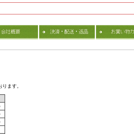
おります。
す）
す）
す）