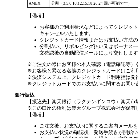
AMEX
分割（3,5,6,10,12,15,18,20,24 回が可能です）
【備考】
お客様のご利用状況などによってクレジット
キャンセルいたします。
クレジットカード情報またはお支払い方法の
分割払い、リボルビング払い又はボーナス一括
文確認後の自動配信メールにより交付します
※ご注文の際にお客様の本人確認（電話確認等）
※お客様と異なる名義のクレジットカードはご利
※決済システム上、クレジットカード利用控は発
※クレジットカードでのお支払いに関するお問い
銀行振込
【振込先】楽天銀行（ラクテンギンコウ）楽天市場支
※この口座の権利は楽天グループ株式会社が保有
【備考】
ご注文後、お支払いに関するご案内メールを
お支払い状況の確認後、発送手続きが開始い