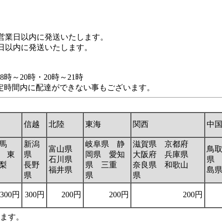
営業日以内に発送いたします。
日以内に発送いたします。
8時～20時・20時～21時
定時間内に配達ができない事もございます。
信越
北陸
東海
関西
中
馬
新潟
岐阜県 静
滋賀県 京都府
富山県
鳥
 東
県
岡県 愛知
大阪府 兵庫県
石川県
県
梨
長野
県 三重
奈良県 和歌山
福井県
島
県
県
県
300円
300円
200円
200円
200円
います。