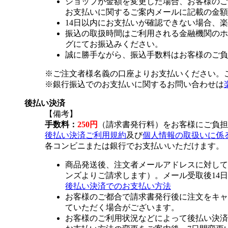
ショップが金額を変更した場合、お客様のご
お支払いに関するご案内メールに記載の金額
14日以内にお支払いが確認できない場合、
振込の取扱時間はご利用される金融機関のホ
グにてお振込みください。
誠に勝手ながら、振込手数料はお客様のご負
※ご注文者様名義の口座よりお支払いください。
※銀行振込でのお支払いに関するお問い合わせは
後払い決済
【備考】
手数料：
250円
（請求書発行料）をお客様にご負担
後払い決済ご利用規約
及び
個人情報の取扱いに係
各コンビニまたは銀行でお支払いいただけます。
商品発送後、注文者メールアドレスに対して
ンズよりご請求します）。メール受取後14
後払い決済でのお支払い方法
お客様のご都合で請求書発行後に注文をキャ
ていただく場合がございます。
お客様のご利用状況などによって後払い決済