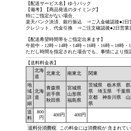
【配送サービス名】ゆうパック
【備考】【商品発送のタイミング】
特にご指定がない場合、
楽天バンク決済、銀行振込 ⇒ご入金確認後●2日
クレジット、代金引換 ⇒ご注文確認後●2日営業
【配送希望時間帯をご指定出来ます】
午前中・12時～14時・14時～16時・16時～18時・1
ただし時間を指定された場合でも、事情により指
【送料料金表】
北海
北東北
南東北
関東
道
地
茨城県 栃木県 群
青森県
宮城県
域
北海
県 埼玉県 千葉県
岩手県
山形県
詳
道
京都 神奈川県 山
秋田県
福島県
細
県
送
800
400円
400円
円
料
送料分消費税
この料金には消費税が 含まれて