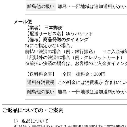
離島他の扱い
離島・一部地域は追加送料がかか
メール便
【業者】 日本郵便
【配送サービス名】ゆうパケット
【備考】
商品発送のタイミング
特にご指定がない場合、
前払い決済の場合（例：銀行振込） ⇒ご入金確
上記以外の決済の場合（例：クレジットカード）
※前払い決済の場合は、お客様のご入金タイミン
【送料料金表】
全国一律料金：300円
送料分消費税
この料金には消費税が 含まれて
離島他の扱い
離島・一部地域は追加送料がかか
ご返品についての・ご案内
1） 返品について
返品は・未使用のもののみ到着後1週間以内に電話連絡