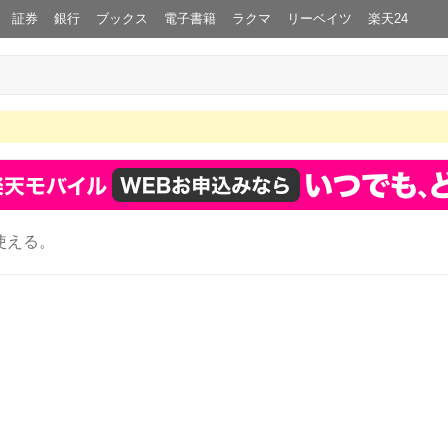
証券
銀行
ブックス
電子書籍
ラクマ
リーベイツ
楽天24
使える。