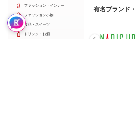
ファッション・インナー
有名ブランド・
ファッション小物
Rakuten AIで探す
食品・スイーツ
ドリンク・お酒
日用雑貨・キッチン用品
コスメ・健康・医薬品
キッズ・ベビー・玩具
家電・TV・カメラ
PC・スマホ・通信
スポーツ・ゴルフ
車・バイク
インテリア・寝具・収納
ペット・花・DIY工具
サービス・リフォーム