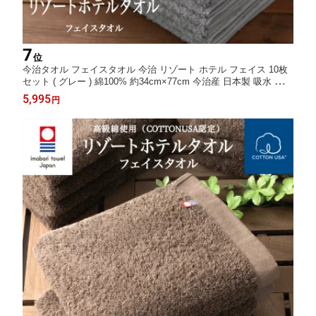
7
位
今治タオル フェイスタオル 今治 リゾート ホテル フェイス 10枚
セット ( グレー ) 綿100% 約34cm×77cm 今治産 日本製 吸水 速乾
部屋干し 室内干し 浴室乾燥 すぐ乾く 柔らかい 毎日使い 軽量 国
5,995
円
産 ベビー まとめ買い 福袋 楽天 サプライズデー