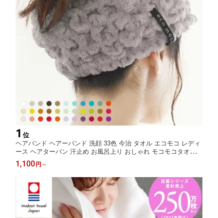
1
位
ヘアバンド ヘアーバンド 洗顔 33色 今治 タオル エコモコ レディ
ース ヘアターバン 汗止め お風呂上り おしゃれ モコモコタオル
ブランド 無撚糸 日本製 髪用 髪 かわいい タオル地 吸水 吸水ヘア
1,100
円
～
バンド ヘアドライ 速乾