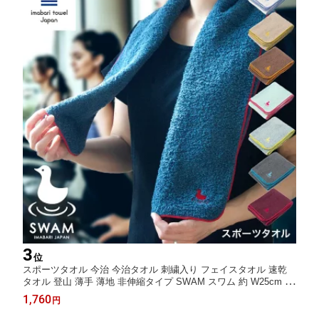
3
位
スポーツタオル 今治 今治タオル 刺繍入り フェイスタオル 速乾
タオル 登山 薄手 薄地 非伸縮タイプ SWAM スワム 約 W25cm ×
T115cm 日本製 吸水性 可愛い 【 ブランド おしゃれ スポーツ テ
1,760
円
ニス マラソン 大判 内祝い ベビー プレゼント ギフト 】