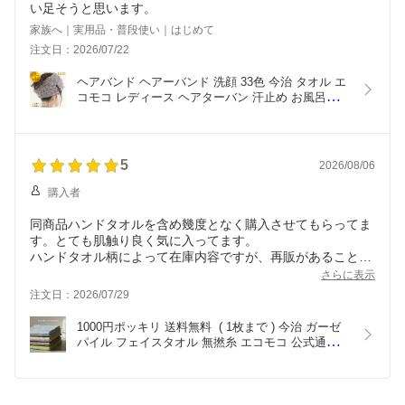
い足そうと思います。
家族へ｜実用品・普段使い｜はじめて
注文日：2026/07/22
ヘアバンド ヘアーバンド 洗顔 33色 今治 タオル エ
コモコ レディース ヘアターバン 汗止め お風呂上り 
おしゃれ モコモコタオル ブランド 無撚糸 日本製 
髪用 髪 かわいい タオル地 吸水 吸水ヘアバンド ヘ
アドライ 速乾
5
2026/08/06
購入者
同商品ハンドタオルを含め幾度となく購入させてもらってま
す。とても肌触り良く気に入ってます。
ハンドタオル柄によって在庫内容ですが、再販があることを
望みます。
さらに表示
注文日：2026/07/29
1000円ポッキリ 送料無料  ( 1枚まで ) 今治 ガーゼ 
パイル フェイスタオル 無撚糸 エコモコ 公式通販 
12色 ふっくらサラサラ！ エコモコ ガーゼパイル 
ecomoco gauze facetowel  日本製 綿100% おしゃ
れ かわいい 結婚祝い 1000円 ポッキリ