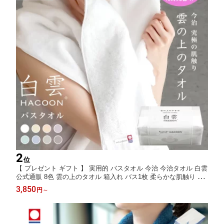
2
位
【 プレゼント ギフト 】 実用的 バスタオル 今治 今治タオル 白雲
公式通販 8色 雲の上のタオル 箱入れ バス1枚 柔らかな肌触り 吸
水 軽量 ふわふわ 今治 Hacoon Bath Towel いまばり 高級 セット
3,850
円
～
内祝い 義母 癒しグッズ 実用的 タオル 母の日