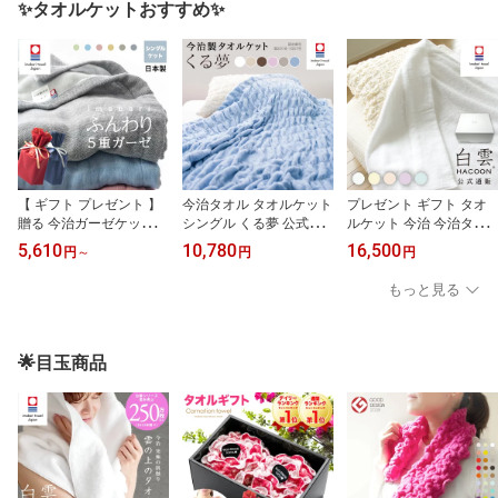
✨タオルケットおすすめ✨
【 ギフト プレゼント 】
今治タオル タオルケット
プレゼント ギフト タオ
贈る 今治ガーゼケット
シングル くる夢 公式通
ルケット 今治 今治タオ
今治タオル タオルケット
販 送料無料 肌掛け 今治
ル 白雲 送料無料 選べる5
5,610
10,780
16,500
円
～
円
円
今治 夏用 5重 ガーゼ ケ
くるまる 今治ケット の
色 雲の上の肌触り シン
ット シングル 綿100%
びのび タオル ケット 約
グル 140×190cm 日本製
もっと見る
日本製 洗える プレゼン
120cm×190cm 約916g
今治 Hacoon Towel Ket
ト ギフト 5重ガーゼ シン
日本製 パイル地 【 寝具
寝具 【 公式通販 】
グル ガーゼタオル ガー
おしゃれ ふっくら 吸水
ゼタオルケット 快適な眠
通気性 可愛い 】
🌟目玉商品
り 快眠 敏感肌 70代 母の
日 夏掛け