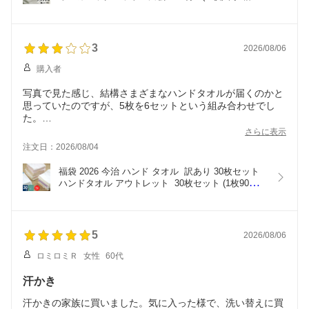
れ ギフト ) 雲の上の肌触り いまばりタオル 日本製 
ハクーン オーガニック  【 HACOON 公式通販 在庫
あり お歳暮 】
3
2026/08/06
購入者
写真で見た感じ、結構さまざまなハンドタオルが届くのかと
思っていたのですが、5枚を6セットという組み合わせでし
た。
白色のハンドタオルが2セットありましたが、どれもやはり
さらに表示
シミがすごく、なるほど、これがアウトレットの理由かと思
注文日：2026/08/04
いました。ほつれとかはほとんどありません。うち1セット
はガーゼタオルでした。
福袋 2026 今治 ハンド タオル  訳あり 30枚セット  
ハンドタオル アウトレット  30枚セット (1枚90円税
別) 今治メーカーランダムセレクト (お一人様１セッ
トまで) まとめ買い バーゲン 画像と同じタオルでは
ありません 今治製 色柄 おまかせ B級品
5
2026/08/06
ロミロミＲ
女性
60代
汗かき
汗かきの家族に買いました。気に入った様で、洗い替えに買