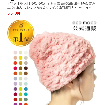
バスタオル 大判 今治 今治タオル 白雲 公式通販 選べる5色 雲の
上の肌触り ふわふわ たっぷりサイズ 送料無料 Hacoon Big size B
ath Towel 日本製 大きめ 大判バスタオル 大判タオル ワイド サイ
5,610
円
ズ ギフト タオルギフト お祝い お返し 内祝い