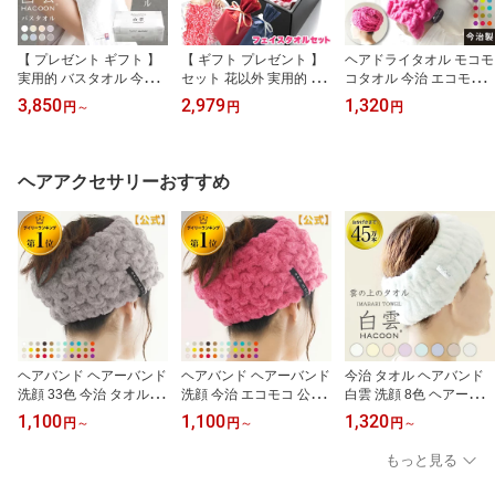
【 プレゼント ギフト 】
【 ギフト プレゼント 】
ヘアドライタオル モコモ
実用的 バスタオル 今治
セット 花以外 実用的 贈
コタオル 今治 エコモコ
今治タオル 白雲 公式通
る 今治 タオル カーネー
グッドデザイン賞 ふっく
3,850
2,979
1,320
円
～
円
円
販 8色 雲の上のタオル 箱
ションタオル 絢爛 2026(
ら本物の肌触り モコモコ
入れ バス1枚 柔らかな肌
お花をかたどった 今治タ
フェイスタオル (無撚糸)
触り 吸水 軽量 ふわふわ
オル フェイスタオル 2枚
選べる 33色 【 タオル ヘ
今治 Hacoon Bath Towel
) ギフトボックス入 【 お
アータオル 日本製 髪 タ
ヘアアクセサリーおすすめ
いまばり 高級 セット 内
しゃれ 義母 50代 60代 7
ーバン ヘアキャップ 綿
祝い 義母 癒しグッズ 実
0代 母の日 】
スポーツ スポーツタオル
用的 タオル 母の日
プレゼント ギフト 】
ヘアバンド ヘアーバンド
ヘアバンド ヘアーバンド
今治 タオル ヘアバンド
洗顔 33色 今治 タオル エ
洗顔 今治 エコモコ 公式
白雲 洗顔 8色 ヘアーバン
コモコ レディース ヘア
通販 33色 ふっくら本物
ド レディース お風呂 ヘ
1,100
1,100
1,320
円
～
円
～
円
～
ターバン 汗止め お風呂
の肌触り モコモコタオル
アターバン お風呂上り
上り おしゃれ モコモコ
ブランド 吸水 吸水ヘア
おしゃれ モコモコタオル
もっと見る
タオル ブランド 無撚糸
バンド 汗止め レディー
無撚糸 日本製 髪用 髪 か
日本製 髪用 髪 かわいい
ス メンズ 無撚糸 MOCO
わいい タオル地 吸水 タ