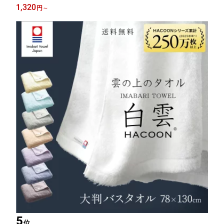
日本製 髪用 髪 かわいい タオル地 吸水 タオル ヘアドライ タオル
1,320
円
～
ドライ 速乾 Hacoon Hair Band 今治 ギフト
5
位