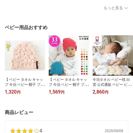
販 8色 雲の上のタオル 箱
0% ) Resort Hotel Towel
り ふわふわ たっぷりサ
入れ バス1枚 柔らかな肌
日本製 今治 ホテルタオ
イズ 送料無料 Hacoon Bi
もっと見る
触り 吸水 軽量 ふわふわ
ル ホテルスタイルタオル
g size Bath Towel 日本製
今治 Hacoon Bath Towel
ホテルタイプ スタンダー
大きめ 大判バスタオル
いまばり 高級 セット 内
ド ホテルバスタオル
大判タオル ワイド サイ
祝い 義母 癒しグッズ 実
ズ ギフト タオルギフト
ベビー用品おすすめ
用的 タオル 母の日
お祝い お返し 内祝い
【 ベビー タオル キャッ
【 ベビー タオル キャッ
今治タオル ベビー枕 白
プ 今治 ベビー 帽子 プー
プ 今治 ベビー 帽子 プー
雲 公式通販 ベビー ピロ
ル お風呂上がり 】ベビ
ル お風呂上がり 】 ベビ
ー 究極の肌触り 白雲 授
1,320
1,569
2,860
円
円
円
ー エコモコ アニマル タ
ー モコモコ タオル キャ
乳まくら HACOON Baby
オル キャップ (ハネル糸/
ップ ( 無撚糸 ) 約15×16c
Pillow 選べる5色 日本製
オゾン漂白) Baby ecomo
m (頭囲 約32cm) スイミ
今治 出産祝い ギフト 赤
co animal Towel Cap 日
ング タオルキャップ BA
ちゃん まくら ベビーギ
商品レビュー
本製
BY MOCOMOCO Towel
フトのお店 ベビー
Cap 日本製
4
2026/08/08