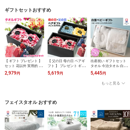
タオル地 吸水 吸水ヘア
MOCO 日本製 ヘアター
オル ヘアドライ タオル
バンド ヘアドライ 速乾
バン 髪 髪用 タオル ヘア
ドライ 速乾 Hacoon Hair
ギフトセットおすすめ
ーターバン
Band 今治 ギフト
【 ギフト プレゼント 】
【 父の日 母の日 ペアギ
出産祝い ギフトセット
セット 花以外 実用的 贈
フト 】 プレゼント ギフ
タオル 今治タオル 白雲
る 今治 タオル カーネー
ト 実用的 贈る 2026 カー
ベビー ギフト 今治ブラ
2,979
5,619
5,445
円
円
円
ションタオル 絢爛 2026(
ネーションタオル バラタ
ンド箱入 ( スタイ、ベビ
お花をかたどった 今治タ
オル 絢爛 セット (お花を
ーピロー、ベビーハンカ
もっと見る
オル フェイスタオル 2枚
かたどった 今治タオル
チ)ギフト 今治タオル HA
) ギフトボックス入 【 お
フェイスタオル 2セット)
COON 公式通販 】雲の
しゃれ 義母 50代 60代 7
ボックス 【 おしゃれ 義
上のタオル 今治 IMABAR
0代 母の日 】
父 義母 母の日 遅れてご
I JAPAN 日本製 タオルセ
フェイスタオル おすすめ
めんね 】
ット かわいい 白 セット