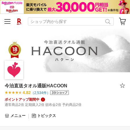
今治直送タオル通販HACOON
4.82
（
2,534
件）
ポイントアップ期間中
通常商品2倍 定期購入2倍 頒布会2倍 予約商品2倍
メニュー
トピックス