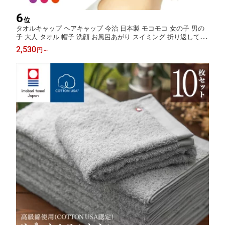
6
位
タオルキャップ ヘアキャップ 今治 日本製 モコモコ 女の子 男の
子 大人 タオル 帽子 洗顔 お風呂あがり スイミング 折り返して 子
供 プール ふっくら柔らか タオル キャップ (無撚糸) Towel Cap ス
2,530
円
～
イミング (ネコポス1枚まで)