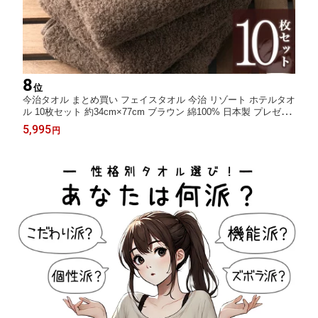
8
位
今治タオル まとめ買い フェイスタオル 今治 リゾート ホテルタオ
ル 10枚セット 約34cm×77cm ブラウン 綿100% 日本製 プレゼン
ト 内祝 快気祝い 結婚祝い 香典返し ホテル仕様 出産祝い 国産 無
5,995
円
地 Hotel Towel タオル 楽天 サプライズデー