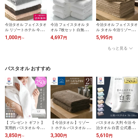
今治タオル フェイスタオ
今治 フェイスタオル タ
今治タオル フェイスタオ
ル リゾートホテル 今治
オル 7枚セット 白無撚糸
ル タオル 今治リゾート
フェイス ( 綿100% ) (ネ
タオル まとめ買い 日本
ホテル フェイス 10枚セ
1,000
4,697
5,995
円
～
円
円
コポスの場合は 上限1枚)
製 やわらか 白フェイス
ット ( ベージュ ) 綿100%
ホテルタオル 綿100% 日
タオル 高品質 速乾 かわ
約34cm×77cm まとめ買
もっと見る
本製 プレゼント 内祝 快
いい おしゃれ ふわふわ
い 日本製 今治 ホテルタ
気祝い 結婚祝い 香典返
柔らか フェイスタオル
オル ホテルスタイルタオ
し ホテル仕様 コットン
セット 今治 ホワイト 福
ル ホテルタイプ スタン
挨拶 国産 ( 2枚までネコ
袋 ギフト プレゼント
ダード ホテル 吸水 速乾
バスタオル おすすめ
ポス 送料無料 )
コットン ギフト
【 プレゼント ギフト 】
【 今治タオル 】リゾー
バスタオル 大判 今治 今
実用的 バスタオル 今治
ト ホテル バスタオル 2枚
治タオル 白雲 公式通販
今治タオル 白雲 公式通
セット(ブラウン) ( 綿10
選べる5色 雲の上の肌触
3,850
3,300
5,610
円
～
円
円