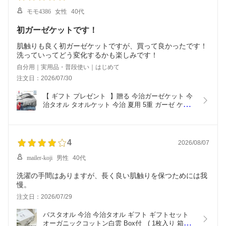
モモ4386
女性
40代
初ガーゼケットです！
肌触りも良く初ガーゼケットですが、買って良かったです！
洗っていってどう変化するかも楽しみです！
自分用｜実用品・普段使い｜はじめて
注文日：2026/07/30
【 ギフト プレゼント  】贈る 今治ガーゼケット 今
治タオル タオルケット 今治 夏用 5重 ガーゼ ケッ
ト シングル 綿100% 日本製 洗える プレゼント ギ
フト ５重ガーゼ シングル ガーゼタオル ガーゼタオ
ルケット 快適な眠り 快眠 敏感肌 70代 母の日 夏掛
け
4
2026/08/07
mailer-koji
男性
40代
洗濯の手間はありますが、長く良い肌触りを保つためには我
慢。
注文日：2026/07/29
バスタオル 今治 今治タオル ギフト ギフトセット 
オーガニックコットン白雲 Box付   ( 1枚入り 箱入