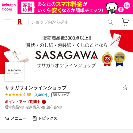
ササガワオンラインショップ
4.85
（
3,460
件）
ポイントアップ期間中
通常商品5倍 定期購入5倍 頒布会5倍
メニュー
トピックス