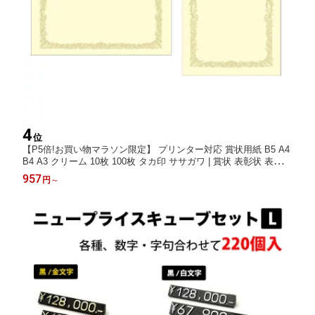
4
位
【P5倍!お買い物マラソン限定】 プリンター対応 賞状用紙 B5 A4
B4 A3 クリーム 10枚 100枚 タカ印 ササガワ | 賞状 表彰状 表彰状
用紙 感謝状 卒業 卒業式 卒園 卒園式 証書 証明 合格 記念品 永年
957
円
～
勤続 贈呈 受賞 セレモニー 幼稚園 小学校 中学校 大学 学校 塾 ス
ポーツ