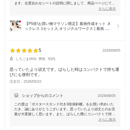
ます。位置合わせシートの説明に関しまして、商品ページにてお
伝え出来きれておらず申し訳ございません。ご期待に沿えなかっ
さらに表示
たことを、心よりお詫び申し上げます。ご指摘いただきました点
につきまして、ページの改善に努めさせていただきます。今後も
お気づきの点がございましたら、お声をお聞かせいただけますと
【P5倍!お買い物マラソン限定】着画作成キット ネ
幸いです。
ックレス 1セット入 オリジナルワークス | 着画 背
景 モデル 着用 試着 フォト 撮影キット スタンド 組
立 モノクロ カラー レディース 春物 夏物 秋物 冬物 
春夏 秋冬 季節 作成 アクセサリー デコルテ 首 首元 
写真 手作り
5
2026/08/05
しろごま0956
男性
50代
思っていたより頑丈です。ばらした時はコンパクトで持ち運
びにも便利です。
注文日：2026/05/22
ショップからのコメント
2026/08/05
この度は「ポスタースタンド付き3段傾斜棚」をお買い求めいた
だき、誠にありがとうございます。思っていたより頑丈とのお言
葉が大変嬉しく思います。また、ばらした際にコンパクトで持ち
運びが便利な点についてご満足いただき安心しました。これから
さらに表示
もイベントや展示会など、様々な場面で活躍していただければ幸
いです。また何か気になる点がございましたら、いつでもお気軽