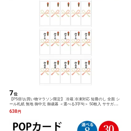
7
位
【P5倍!お買い物マラソン限定】 冷蔵 冷凍対応 短冊のし 全面 シ
ール札紙 無地 御中元 御歳暮 ＜選べる3字句＞ 50枚入 ササガワ
タカ印 | のしシール 札紙 お歳暮 お中元 のし紙 短冊 ギフト のし
638
円
熨斗 蝶結び シール 贈答 お返し お礼 ラッピング ギフト包装 包装