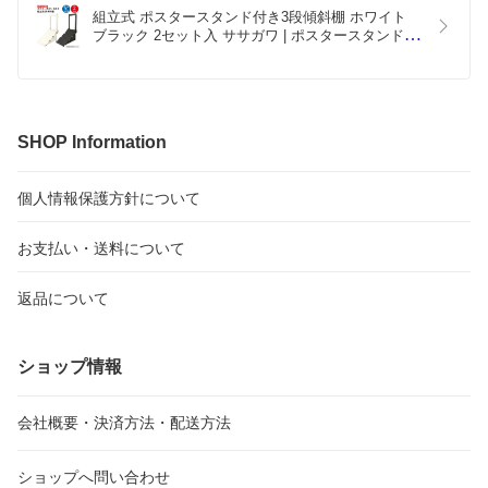
にお問い合わせください。今後ともどうぞよろしくお願いいたし
組立式 ポスタースタンド付き3段傾斜棚 ホワイト 
ます。
ブラック 2セット入 ササガワ | ポスタースタンド 
スタンド 同人 コミケ 推し活 同人誌 即売会 本 雑誌 
ボードゲーム ハンドメイド ディスプレイ 紙製 什器 
イベント 展示会 段ボール フリマ 軽量 軽い 装飾 飾
り 陳列 展示
SHOP Information
個人情報保護方針について
お支払い・送料について
返品について
ショップ情報
会社概要・決済方法・配送方法
ショップへ問い合わせ