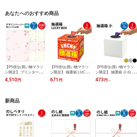
ー 販促
あなたへのおすすめ商品
【P5倍!お買い物マラソ
【P5倍!お買い物マラソ
【P5倍!お買い物マラソ
ン限定】 プリンター対応
ン限定】 抽選箱 LUCKY
ン限定】 抽選箱 小 白 黒
和柄用紙 和ごころ A4 10
BOX 20センチ角 1個入 3
金 銀 1個入 ササガワ | 抽
4,510
671
473
円
円
円
～
0枚 ササガワ | デザイン
7-7912 ササガワ | 夏祭り
選 当てくじ くじ引き く
ペーパー メッセージカー
くじ引き 大 祭り用品 祭
じびき くじ 福引 抽選く
ド 印刷対応 インクジェ
り クジ引き クジ ラッキ
じ 箱 折りたたみ 紙 イベ
ット 印刷用紙 ポスター
ー 抽選ボックス イベン
ント 什器 飾りボックス
新商品
お品書き メニュー 招待
ト 景品 三角くじ くじ ス
抽選ボックス 抽選BOX
状 結婚式 ブライダル お
ピードくじ 箱 忘年会 新
くじ引きセット 新年会
礼 さくら ピンク 花柄 花
年会 組み立て 折りたた
忘年会 結婚式 即売会 お
フラワー 春 四つ葉
み くじ券
祭り 抽選会 学校 文化祭