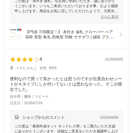
この度は「糸付き 値札」をお買い求めいただき、誠にありがと
うございます。いつもご来店いただいております事、心より感謝
申し上げます。商品をお気に召していただけたようで、大変光栄
です。今後も可愛らしいデザインや使いやすい商品作りを目指し
さらに表示
てまいります。これからもお客様のご期待に添える店舗を目指し
努力してまいりますので、今後ともどうぞよろしくお願いいたし
ます。
【P5倍 7/30限定！】 糸付き 値札 クローバー ベア 
花枠 長型 角丸 四角型 50枚 ササガワ | 値段 プライ
スタグ プライス 札 POP ポップ タグ おしゃれ ラ
ベル アパレル ハンドメイド 価格 手作り バザー フ
リマ 店舗 パーツ パステル かわいい ファッション 
雑貨 紐付き
4
2026/08/05
ミケにゃんこ
女性
60代
便利なので買って良かったとは思うのですが位置合わせシー
トがＡタイプにしか付いてないとは思わなかった。そこが残
念でした。
自分用｜趣味｜リピート
注文日：2026/07/18
ショップからのコメント
2026/08/06
この度は「着画作成キット ネックレス用」をご購入いただき誠
にありがとうございます。詳細なご意見をいただき感謝申し上げ