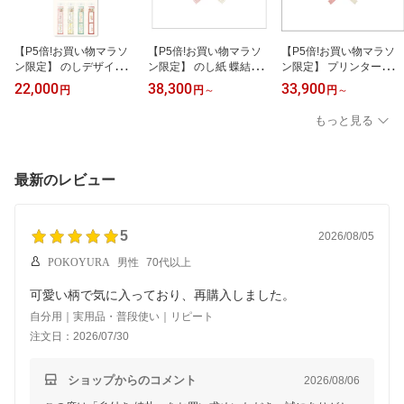
【P5倍!お買い物マラソ
【P5倍!お買い物マラソ
【P5倍!お買い物マラソ
ン限定】 のしデザインふ
ン限定】 のし紙 蝶結び
ン限定】 プリンター対応
せん のしペタリ 吊下DP
祝 五本 京 プリンター対
のし紙 祝 京 七本 ケース
22,000
38,300
33,900
円
円
～
円
～
セット バラエティ 40冊
応 ＜選べる5サイズ＞ 業
入り 業務用 ササガワ タ
入 ササガワ | 業務用 新居
務用 ササガワ タカ印 | お
カ印 | 贈答 贈り物 熨斗
もっと見る
引っ越し お礼 棟上げ ラ
歳暮 御歳暮 熨斗 のし 包
のし 熨斗紙 蝶結び 包装
ッピング 小分け お菓子
装 資材 ラッピング ギフ
ラッピング ギフト ギフ
ラッピング用品 お返し
ト お祝い お祝い返し 挨
トラッピング お祝い お
退職 ギフト かわいい お
拶 粗品 引っ越し 出産 祝
祝い返し 挨拶回り 御挨
最新のレビュー
しゃれ のし紙 お土産 差
い 出産祝い 記念品 還暦
拶 ご挨拶 粗品 引っ越し
し入れ プレゼント 和風
祝い 新築 内祝い
出産 祝い 出産祝い
5
2026/08/05
POKOYURA
男性
70代以上
可愛い柄で気に入っており、再購入しました。
自分用｜実用品・普段使い｜リピート
注文日：2026/07/30
ショップからのコメント
2026/08/06