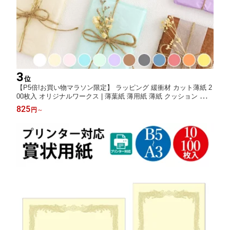
3
位
【P5倍!お買い物マラソン限定】 ラッピング 緩衝材 カット薄紙 2
00枚入 オリジナルワークス | 薄葉紙 薄用紙 薄紙 クッション ラッ
ピング資材 小分け 推し活 推しカラー カラー ラッピングペーパー
825
円
～
薄い 紙 ペーパー ギフト ギフトラッピング 誕生日プレゼント お
祝い