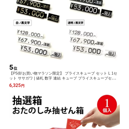
5
位
【P5倍!お買い物マラソン限定】 プライスキューブ セット L 1セ
ット ササガワ | 値札 数字 連結 キューブ プライスキューブセット
ゴールド タグ プライススタンド 価格 表示 値段 値段プレート プ
6,325
円
ライス 高級 ブランド ブロック 業務用 パーツ ディスプレイ ラベ
ル 料金