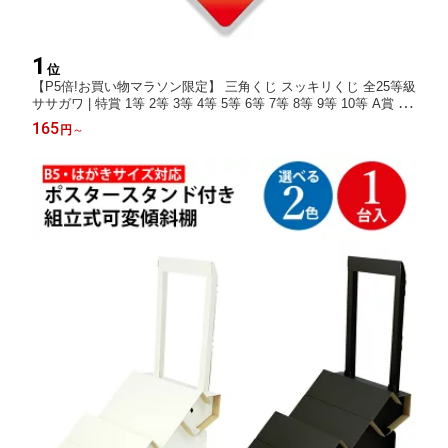
1
位
【P5倍!お買い物マラソン限定】 三角くじ スッキリくじ 全25等級
ササガワ | 特賞 1等 2等 3等 4等 5等 6等 7等 8等 9等 10等 A賞 B
賞 C賞 D賞 E賞 F賞 G賞 H賞 I賞 当り 当たり あたり ハズレ はず
165
円
～
れ 残念賞 参加賞 無地 イベント クジ 紙 景品 結婚式 抽選 くじ引
き