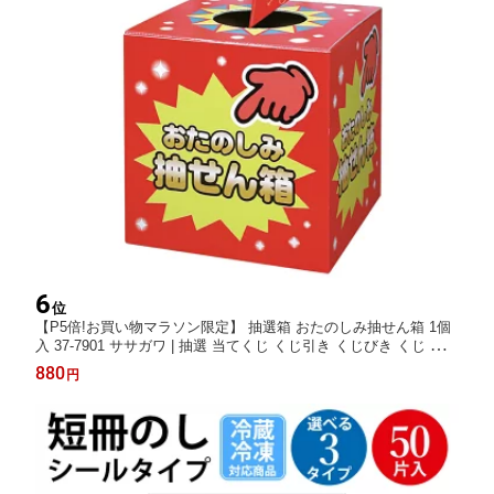
6
位
【P5倍!お買い物マラソン限定】 抽選箱 おたのしみ抽せん箱 1個
入 37-7901 ササガワ | 抽選 当てくじ くじ引き くじびき くじ 福引
抽選くじ 箱 折りたたみ 大 紙 イベント 什器 抽選ボックス くじ引
880
円
きセット 新年会 忘年会 結婚式 二次会 即売会 お祭り 抽選会 学校
文化祭