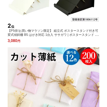
2
位
【P5倍!お買い物マラソン限定】 組立式 ポスタースタンド付き可
変式傾斜棚 B5 はがき対応 1台入 ササガワ | ポスタースタンド ス
タンド 同人 コミケ 推し活 コミックマーケット 夏コミ 同人誌 同
3,080
円
人グッズ 即売会 本 文庫本 B5サイズ 雑誌 ボードゲーム ポストカ
ード 什器