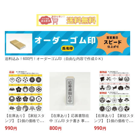
送料込み！600円！オーダーゴム印（自由な内容で作成ＯＫ)
【在庫あり】【家紋スタ
【在庫あり】応募書類在
【在庫あり】【家紋スタ
ンプ】【1個の価格で
中 ゴム印 タテ書き 事務
ンプ】【1個の価格で
す】【花紋】はんこスタ
用スタンプ はんこ 印面
す】【動物紋・植物紋】
990
800
990
円
円
円
ンプゴム印
サイズ 40mm×10mm 外
はんこスタンプゴム印