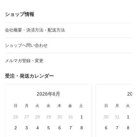
枠付き 1個
ショップ情報
会社概要・決済方法・配送方法
ショップへ問い合わせ
メルマガ登録・変更
受注・発送カレンダー
2026年8月
20
日
月
火
水
木
金
土
日
月
火
26
27
28
29
30
31
1
30
31
1
2
3
4
5
6
7
8
6
7
8