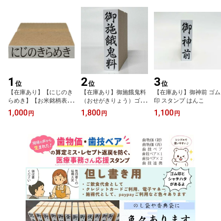
1
2
3
位
位
位
【在庫あり】【にじのき
【在庫あり】御施餓鬼料
【在庫あり】御神前 ゴム
らめき】【お米銘柄表示
（おせがきりょう）ゴム
印 スタンプ はんこ
用のスタンプ】はんこス
印 スタンプ はんこ お
1,000
1,800
1,100
円
円
円
タンプ
施餓鬼料