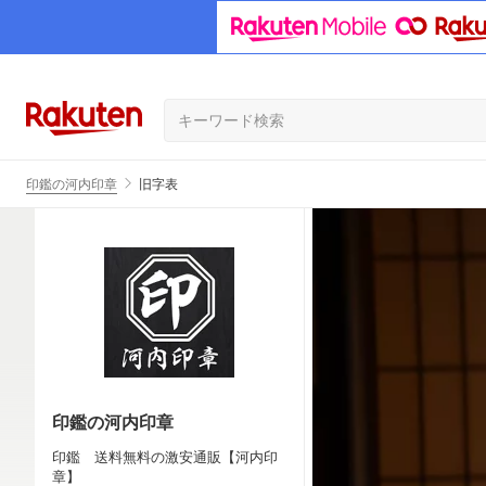
印鑑の河内印章
旧字表
印鑑の河内印章
印鑑 送料無料の激安通販【河内印
章】