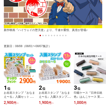
新作映画『ハイウェイの堕天使』より、千速や重悟、真澄が登場♪
更新日
：
08/08
（08/01〜08/07集計）
1
2
3
位
位
位
お名前スタンプ『おなま
お名前スタンプ『おなま
印鑑ケース『日本伝統
え〜る』入園セット ひら
え〜る』入園スタンプだ
色』はんこケース 実印
がな 漢字 ローマ字 アイ
けセット 兄弟用 名前ス
銀行印 認印 おしゃれ 和
2,900
1,900
1,000
円
～
円
～
円
ロン不要 布 油性 保育園
タンプ お名前ハンコ 出
柄 プレゼント ギフト