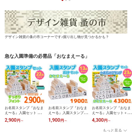
デザイン雑貨の蚤の市コーナーです♪掘り出し物が見つかるかも？
急な入園準備の必需品「おなまえーる」
お名前スタンプ『おなま
お名前スタンプ『おなま
お名前スタンプ『おなま
え〜る』入園セット ひら
え〜る』入園スタンプだ
え〜る』入園セット＋お
がな 漢字 ローマ字 アイ
けセット 兄弟用 名前ス
むつスタンプ 23点セッ
2,900
1,900
4,300
円
～
円
～
円
～
ロン不要 布 油性 保育園
タンプ お名前ハンコ 出
ト お名前ハンコ 名前ス
幼稚園 入園準備 小学校
産祝い おなまえ 保育園
タンプ 出産祝い おなま
もっと見る