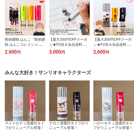
呪術廻戦 はんこ『呪術廻
【最大300円OFFクーポ
【最大300円OFFクーポ
戦 はんこコレクション』
ン★P2倍＆全品送料無
ン★P2倍＆全品送料無
呪術廻戦の印鑑 セルフイ
料】★ハイキュー!!ネー
料】ハイキューのはんこ
2,600
3,000
2,600
円
円
円
ンクタイプ アニメグッズ
ムペン アニマルデザイン
ハイキューの印鑑『ハイ
推し活 文房具 プレゼン
キュー!!（TVアニメバー
ト【最大300円OFFクー
ジョン）』はんこ コレク
ポン★P2倍＆全品送料無
ション セルフインクタイ
みんな大好き！サンリオキャラクターズ
料】
プ
マイメロディ浸透印タイ
クロミ浸透印タイプがリ
ハローキティ浸透印タイ
プがリニューアル登場！
ニューアル登場！
プがリニューアル登場！