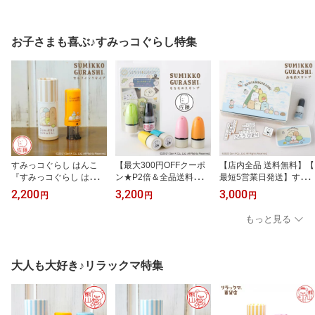
お子さまも喜ぶ♪すみっコぐらし特集
すみっコぐらし はんこ
【最大300円OFFクーポ
【店内全品 送料無料】【
『すみっコぐらし はんこ
ン★P2倍＆全品送料無
最短5営業日発送】すみ
コレクション』すみっコ
料】すみっコぐらし お名
っコぐらし お名前スタン
2,200
3,200
3,000
円
円
円
ぐらしの印鑑 セルフイン
前スタンプ 布 プラOKの
プセット お名前スタンプ
クタイプ グッズ 子供 プ
はんこ「すみっコぐらし
お名前ハンコ お名前はん
もっと見る
レゼント【最大300円OF
もちものスタンプ」お名
こ スタンプ ひらがな 漢
Fクーポン★P2倍＆全品
前スタンプ お名前ハンコ
字 アイロン不要 布 油性
送料無料】
お名前はんこ スタンプ
スタンプ 保育園 幼稚園
油性 はんこ スタンプ
入園準備 小学校 入学準
大人も大好き♪リラックマ特集
備 お名前はんこ 出産祝
い