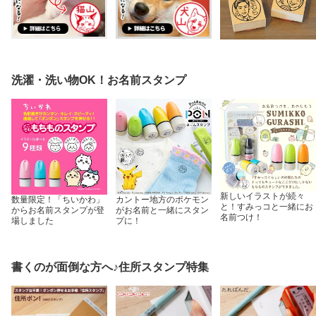
洗濯・洗い物OK！お名前スタンプ
新しいイラストが続々
数量限定！「ちいかわ」
カントー地方のポケモン
と！すみっコと一緒にお
からお名前スタンプが登
がお名前と一緒にスタン
名前つけ！
場しました
プに！
書くのが面倒な方へ♪住所スタンプ特集