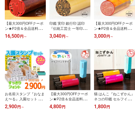
【最大300円OFFクーポ
印鑑 実印 銀行印 認印
【最大300円OFFクーポ
ン★P2倍＆全品送料無
『伝統工芸士 一等印刻師
ン★P2倍＆全品送料無
料】【12mm 13.5mm 15
遅澤流水』手書き文字 薩
料】【10.5mm 12mm 1
16,500
3,040
3,000
円
～
円
～
円
～
mm 16.5mm 18mm】
摩柘植 高級印鑑ケース付
3.5mm 15mm 16.5mm 1
「伝統工芸士・一等印刻
10.5〜18ミリ【最大300
8mm】「伝統工芸士・一
師 遅澤流水」手書き文字
円OFFクーポン★P2倍＆
等印刻師 遅澤流水」手書
みちてらす 専用印鑑ケー
全品送料無料】
き文字 琥珀樹脂 高級印
ス付 実印 銀行印 認め印
鑑ケース付 実印 銀行印
【送料無料】 [メール便]
認め印【送料無料】 [メ
ール便]
お名前スタンプ『おなま
【最大300円OFFクーポ
猫 はんこ『ねこずかん』
え〜る』入園セット ひら
ン★P2倍＆全品送料無
ネコの印鑑 セルフインク
がな 漢字 ローマ字 アイ
料】「表情」を伝えるは
スタンプ シャチハタ キ
2,900
4,800
1,800
円
～
円
円
ロン不要 布 油性 保育園
んこ 似顔絵データ付きハ
ャップレス ネーム印 猫
幼稚園 入園準備 小学校
ンコ「かおいろ」セルフ
好き プレゼント【100円
入学準備 お名前はんこ
インクタイプ【ご奉仕
OFFクーポン発行中】全
子供 出産祝い 見やすい
品】[メール便]
国送料無料
すっきりフォント 送料無