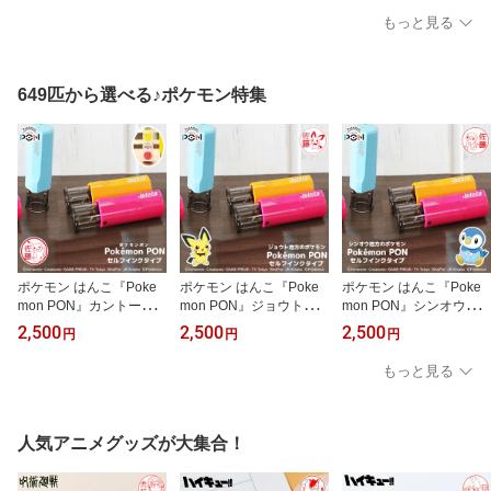
た「みちてらす」[メール
大300円OFFクーポン★P
印）[メール便]
もっと見る
便]
2倍＆全品送料無料】
649匹から選べる♪ポケモン特集
ポケモン はんこ『Poke
ポケモン はんこ『Poke
ポケモン はんこ『Poke
mon PON』カントー地
mon PON』ジョウト地
mon PON』シンオウ地
方ver. ポケモンの印鑑 セ
方ver. ポケモンの印鑑 セ
方ver. ポケモンの印鑑 セ
2,500
2,500
2,500
円
円
円
ルフインクタイプ ポケッ
ルフインクタイプ グッズ
ルフインクタイプ グッズ
トモンスター グッズ 子
子供 プレゼント 学校【1
子供 プレゼント 学校【1
もっと見る
供 プレゼント 学校【100
00円OFFクーポン発行
00円OFFクーポン発行
円OFFクーポン発行中】
中】全国送料無料
中】全国送料無料
全国送料無料
人気アニメグッズが大集合！