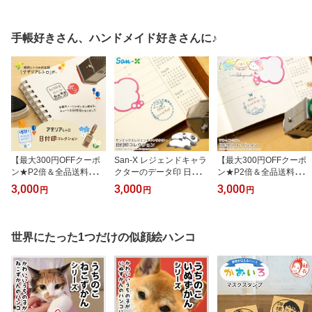
幼稚園 入園準備 小学校
産祝い おなまえ 保育園
【最大300円OFFクーポ
入学準備 お名前はんこ
入園 漢字 ローマ字 ひら
ン★P2倍＆全品送料無
子供 出産祝い 見やすい
がな 見やすいすっきりフ
料】
手帳好きさん、ハンドメイド好きさんに♪
すっきりフォント 送料無
ォント【100円OFFクー
料【500円OFFクーポン
ポン発行中】全国送料無
発行中】選べるおまけ付
料
【最大300円OFFクーポ
San-X レジェンドキャラ
【最大300円OFFクーポ
ン★P2倍＆全品送料無
クターのデータ印 日付印
ン★P2倍＆全品送料無
料】アデリアレトロのデ
「San-X レジェンドキャ
料】すみっコぐらしのデ
3,000
3,000
3,000
円
円
円
ータ印 アデリアレトロの
ラクター 日付印バージョ
ータ印 すみっコぐらしの
日付印「アデリアレトロ
ン」たれぱんだ こげぱん
日付印「すみっコぐらし
日付印コレクション」
モノクロブー アフロ犬
日付印バージョン」
世界にたった1つだけの似顔絵ハンコ