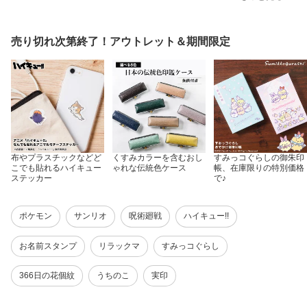
入学準備 お名前はんこ
入園 漢字 ローマ字 ひら
え 保育園 見やすいすっ
子供 出産祝い 見やすい
がな 見やすいすっきりフ
きりフォント【最大500
すっきりフォント 送料無
ォント【100円OFFクー
円OFFクーポン＆全品送
料【500円OFFクーポン
ポン発行中】全国送料無
料無料】
売り切れ次第終了！アウトレット＆期間限定
発行中】選べるおまけ付
料
布やプラスチックなどど
くすみカラーを含むおし
すみっコぐらしの御朱印
こでも貼れるハイキュー
ゃれな伝統色ケース
帳、在庫限りの特別価格
ステッカー
で♪
ポケモン
サンリオ
呪術廻戦
ハイキュー!!
お名前スタンプ
リラックマ
すみっコぐらし
366日の花個紋
うちのこ
実印