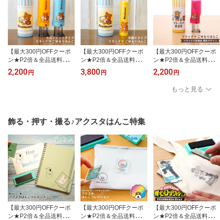
【最大300円OFFクーポ
【最大300円OFFクーポ
【最大300円OFFクーポ
ン★P2倍＆全品送料無
ン★P2倍＆全品送料無
ン★P2倍＆全品送料無
料】リラックマのはんこ
料】リラックマのはんこ
料】＼ 数量限定 /リラッ
2,200
3,800
2,200
円
円
円
「リラックマ ごゆるりは
「リラックマ ごゆるりは
クマのはんこ「リラック
んこ」セルフインクタイ
んこ」木彫りタイプ【ご
マ レトロ百貨店」
もっと見る
プ【ご奉仕品】[メール
奉仕品】[メール便]
便]
飾る・押す・撮る♪アクスタはんこ特集
【最大300円OFFクーポ
【最大300円OFFクーポ
【最大300円OFFクーポ
ン★P2倍＆全品送料無
ン★P2倍＆全品送料無
ン★P2倍＆全品送料無