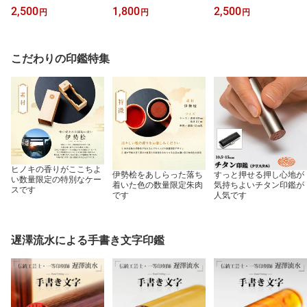
料】ニャンコ先生のアク
料】「San-X レジェンド
料】ヒロアカのアクリル
2,500
1,800
2,500
円
円
円
リルスタンド スタンプ
キャラクターアクスタは
スタンド スタンプ「僕の
「夏目はんこ帳 アクスタ
んこコレクション」
ヒーローアカデミア アク
はんこコレクション」
スタはんこコレクショ
ン」
こだわりの印鑑特集
ヒノキの香りがここちよ
伊勢桧をあしらった落ち
すっと押せる押し心地が
い数量限定の特別なケー
着いた色の数量限定朱肉
気持ちよいチタン印鑑が
スです
です
人気です
遅澤流水による手書き文字印鑑