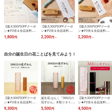
【最大300円OFFクーポ
【最大300円OFFクーポ
【最大300円OFFクーポ
ン★P2倍＆全品送料無
ン★P2倍＆全品送料無
ン★P2倍＆全品送料無
料】ポンポン押せるお手
料】San-X レジェンドキ
料】San-X レジェンドキ
1,800
2,200
2,200
円
円
～
円
～
軽 住所スタンプ『住所ポ
ャラクター 住所印コレク
ャラクター 住所印コレク
ン！』（INKYスタンプ）
ション にゃんにゃんに
ション たれぱんだバー
ゃんこバージョン スタン
ジョン スタンプ ハンコ
プ ハンコ オーダー ゴ
オーダー ゴム印 付
自分の誕生日の花ことばを見てみよう！
ム印 付箋 ハンドメイ
箋 ハンドメイド
ド
【最大300円OFFクーポ
誕生花 はんこ『366日の
【最大300円OFFクーポ
ン★P2倍＆全品送料無
花ずかん』木彫りタイプ
ン★P2倍＆全品送料無
料】「366日の花ずか
花の印鑑 誕生日 プレゼ
料】「366日の花ずか
9,300
5,500
4,500
円
円
円
ん」伊勢ヒノキを使用し
ント 記念日 ギフト【最
ん」LIPINタイプ（浸透