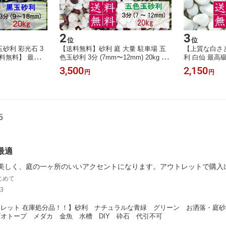
2
3
位
位
砂利 彩光石 3
【送料無料】砂利 庭 大量 駐車場 五
【上質な白さと
 【送料無料】 最高級
色玉砂利 3分 (7mm〜12mm) 20kg ロ
利 白仙 最高級 
Y 墓 防犯 防草
ックガーデン 庭石 ガーデンロック 丸
料無料】ガーデニ
3,500
2,150
円
円
天然 化粧石 庭石
玉砂利 白 玉石 和風 お墓 庭 石 敷石
草 ジャリ ビ
石 玉石 おしゃれ
じゃり 化粧石 化粧砂利 飾り石 おし
天然 大理石 
 和庭 洋庭 庭園
ゃれ ガーデニング用 庭用 ガーデン
造園 和風 洋風
場
ガーデニング用品 園芸用品 園芸 diy
い石 メダカ 
わいい
5
最適
美しく、庭の一ヶ所のいいアクセントになります。アウトレットで購入
じめて
3
レット 在庫処分品！！】砂利　ナチュラルな青緑　グリーン　お洒落・庭砂利 5
オトープ　メダカ　金魚　水槽　DIY　砕石　代引不可