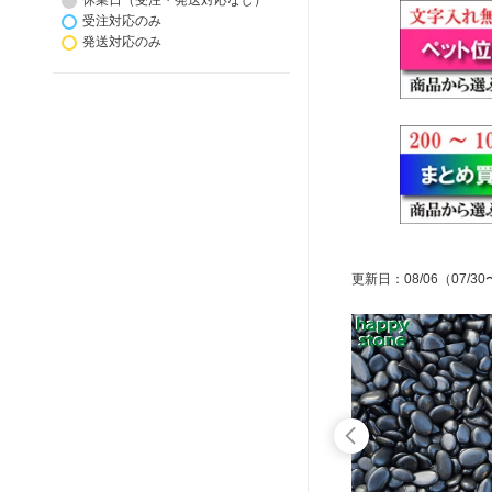
休業日（受注・発送対応なし）
受注対応のみ
発送対応のみ
更新日
：
08/06
（07/30