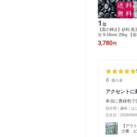
15
1
位
位
光石 5
砂利 五色 玉砂利 丸み抜群 3分 7-12m
【黒の輝き】砂利 黒玉
料】 最高
m 20Kg 【送料無料】 ガーデニング D
分 9-18mm 20kg
 防犯 防
IY 墓 防犯 防草 ジャリ ビオトープ ア
光沢 ガーデニング DI
3,500
3,780
円
円
化粧石 庭
クアリウム 天然 丸 外構 駐車場 カラ
ジャリ ピカピカ 艶 
石 おし
フル 造園 和風 洋風 和庭 洋庭 庭園
黒 玉砂利 庭 敷石 丸
和庭 洋庭
庭 ミックス メダカ 水槽 園芸 飾り石
モダン 造園 和風 洋風
モダン おしゃれ かわいい
園芸 玄関 外構 駐車
購入者
アクセントに
本当に青緑色で
自分用｜趣味｜は
注文日：2026/08/0
【アウト
少量　ビ