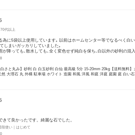
5
70代以上
る為に5袋以上使用しています｡ 以前はホームセンター等でなるべく白
してしまいガッカリしていました｡
雨が降っても､散水しても､全く変色せず純白を保ち､白以外の砂利の混入
8
白さと丸み】砂利 白 白玉砂利 白仙 最高級 5分 15-20mm 20kg【送料無料】
天然 大理石 丸 外構 駐車場 ホワイト 造園 和風 洋風 和庭 洋庭 庭園 庭 白い
5
できて良かったです。綺麗な石でした。
普段使い｜はじめて
0