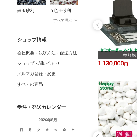
黒玉砂利
五色玉砂利
すべて見る
ショップ情報
会社概要・決済方法・配送方法
15,000
1,130,000
ショップへ問い合わせ
円
円
メルマガ登録・変更
すべての商品
受注・発送カレンダー
2026年8月
日
月
火
水
木
金
土