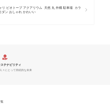
 ジャリ ビオトープ アクアリウム  天然 丸 外構 駐車場  カラ
 モダン おしゃれ かわいい
サステナビリティ
人々にとって持続的な未来
一覧