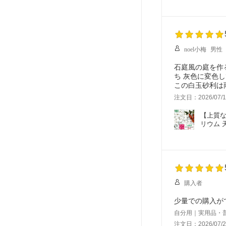
noel小梅
男性
石庭風の庭を作
ち 灰色に変色
この白玉砂利は
注文日：2026/07/1
【上質な
リウム 
購入者
少量での購入が
自分用｜実用品・
注文日：2026/07/2