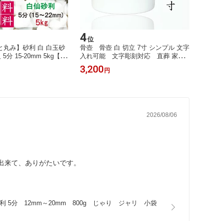
4
5
位
位
丸み】砂利 白 白玉砂
骨壺 骨壺 白 切立 7寸 シンプル 文字
レンガ
5分 15-20mm 5kg【送
入れ可能 文字彫刻対応 直葬 家族
選べる
ング DIY 墓 防犯 防
葬 分骨 手元供養 納骨 火葬 埋葬 分
ー 粘
3,200
3,25
円
オトープ アクアリウム
骨 納骨 手元 供養 お彼岸 彼岸 法事
庭 飾
丸 外構 駐車場 ホワイト
墓じまい ペット 可 お盆 盆 初盆 新盆
チェン
 和庭 洋庭 庭園 庭 白
見舞い 新盆見舞い
材 茶
水槽 飾り石 おしゃれ か
2026/08/06
出来て、ありがたいです。
分　12mm～20mm　800g　じゃり　ジャリ　小袋　