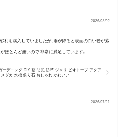
2026/08/02
い砂利を購入していましたが､雨が降ると表面の白い粉が落
がほとんど無いので 非常に満足しています｡
ガーデニング DIY 墓 防犯 防草 ジャリ ビオトープ アクア
石 メダカ 水槽 飾り石 おしゃれ かわいい
2026/07/21