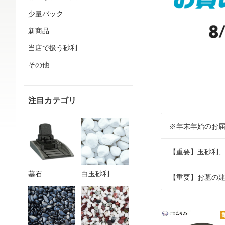
少量パック
新商品
当店で扱う砂利
その他
注目カテゴリ
※年末年始のお
【重要】玉砂利
墓石
白玉砂利
【重要】お墓の