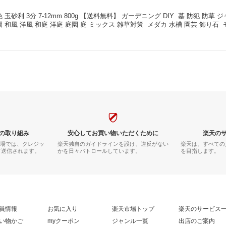
 玉砂利 3分 7-12mm 800g 【送料無料】 ガーデニング DIY  墓 防犯 防草
園 和風 洋風 和庭 洋庭 庭園 庭 ミックス 雑草対策  メダカ 水槽 園芸 飾り石 
の取り組み
安心してお買い物いただくために
楽天の
市場では、クレジッ
楽天独自のガイドラインを設け、違反がない
楽天は、すべての
て送信されます。
かを日々パトロールしています。
を目指します。
員情報
お気に入り
楽天市場トップ
楽天のサービス
い物かご
myクーポン
ジャンル一覧
出店のご案内