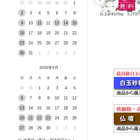
26
27
28
29
30
31
1
2
3
4
5
6
7
8
円
白玉砂利20kg 3,270
9
10
11
12
13
14
15
16
17
18
19
20
21
22
23
24
25
26
27
28
29
30
31
1
2
3
4
5
ペット位牌 KP-2s 9,600円
2026年9月
日
月
火
水
木
金
土
30
31
1
2
3
4
5
6
7
8
9
10
11
12
13
14
15
16
17
18
19
20
21
22
23
24
25
26
27
28
29
30
1
2
3