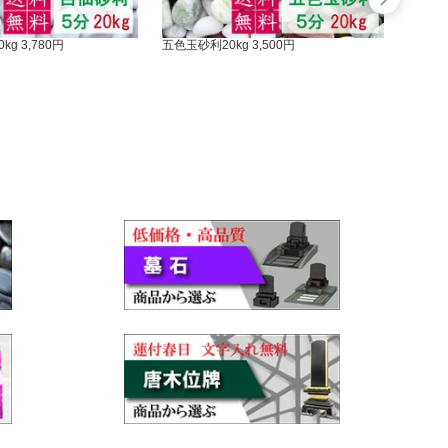
g 3,780円
五色玉砂利20kg 3,500円
砕石 ピン