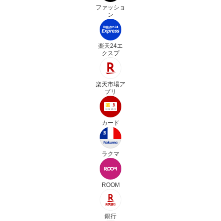
ファッショ
ン
楽天24エ
クスプ
楽天市場ア
プリ
カード
ラクマ
ROOM
銀行