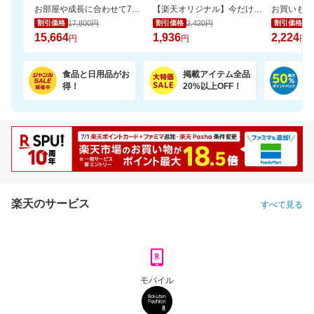
お部屋や成長に合わせて7通りに使える、多機能ベビーサークル
【楽天オリジナル】今だけ20％OFFセール！高コスパのペットシーツ大容量！
17,800円
2,420円
2,
割引価格
割引価格
割引価格
15,664
1,936
2,224
円
円
円
食品と日用品がお
掲載アイテム全品
日
得！
20%以上OFF！
ポ
楽天のサービス
すべて見る
モバイル