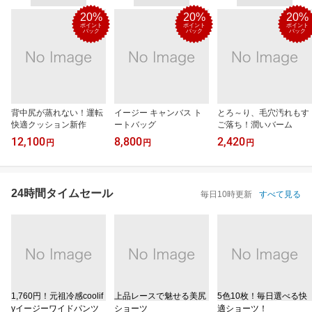
20%
20%
20%
ポイント
ポイント
ポイント
バック
バック
バック
背中尻が蒸れない！運転
イージー キャンバス ト
とろ～り、毛穴汚れもす
快適クッション新作
ートバッグ
ご落ち！潤いバーム
12,100
8,800
2,420
円
円
円
24時間タイムセール
毎日10時更新
すべて見る
1,760円！元祖冷感coolif
上品レースで魅せる美尻
5色10枚！毎日選べる快
yイージーワイドパンツ
ショーツ
適ショーツ！