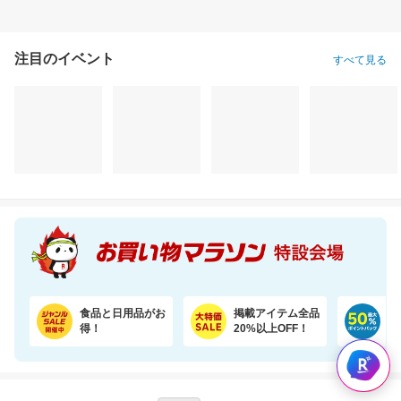
注目のイベント
すべて見る
食品と日用品がお
掲載アイテム全品
日
得！
20%以上OFF！
ポ