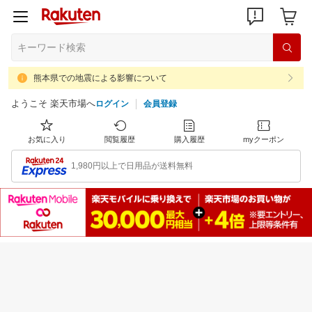
熊本県での地震による影響について
ようこそ 楽天市場へ
ログイン
会員登録
お気に入り
閲覧履歴
購入履歴
myクーポン
1,980円以上で日用品が送料無料