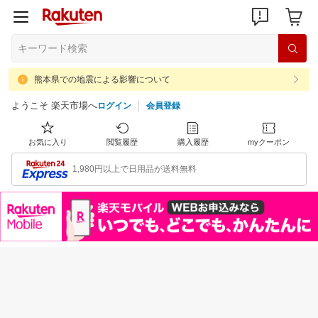
熊本県での地震による影響について
ようこそ 楽天市場へ
ログイン
会員登録
お気に入り
閲覧履歴
購入履歴
myクーポン
1,980円以上で日用品が送料無料