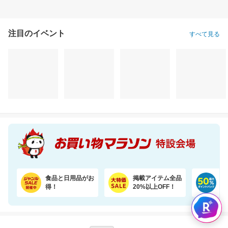
注目のイベント
すべて見る
食品と日用品がお
掲載アイテム全品
日
得！
20%以上OFF！
ポ