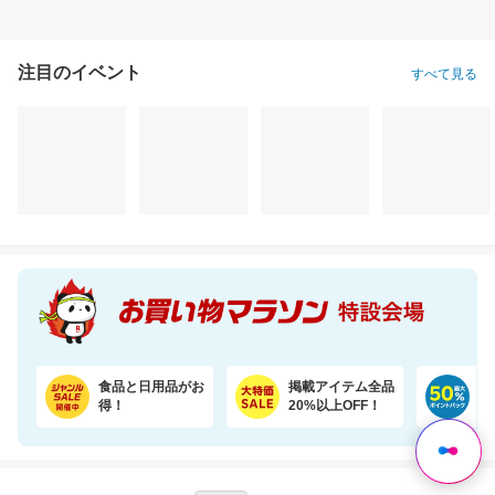
注目のイベント
すべて見る
食品と日用品がお
掲載アイテム全品
日
得！
20%以上OFF！
ポ