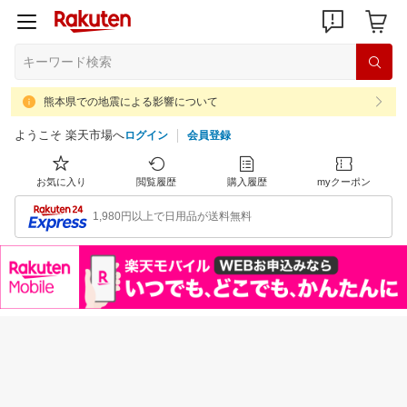
熊本県での地震による影響について
ようこそ 楽天市場へ
ログイン
会員登録
お気に入り
閲覧履歴
購入履歴
myクーポン
1,980円以上で日用品が送料無料