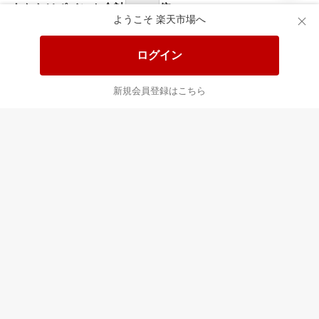
食品と日用品がお
掲載アイテム全品
日
得！
20%以上OFF！
ポ
ようこそ 楽天市場へ
ログイン
あなたはポイント
合計
倍
新規会員登録はこちら
最近チェックした商品
すべて見る