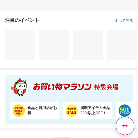
注目のイベント
すべて見る
＼1500万枚売れてる／楽天1位リピ多数★ふかふかホテルタオル4枚セットが20周年SALE！
たっぷりお得！詰め替え用ペレッティー10L 超大容量BOX ペット消臭スプレーおまけ付き
3,500円
25,462円
3,
割引価格
割引価格
割引価格
2,980
22,500
3,530
円
円
円