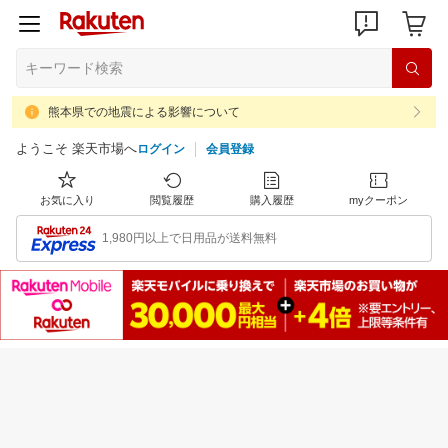
熊本県での地震による影響について
ようこそ 楽天市場へ
ログイン
会員登録
お気に入り
閲覧履歴
購入履歴
myクーポン
1,980円以上で日用品が送料無料