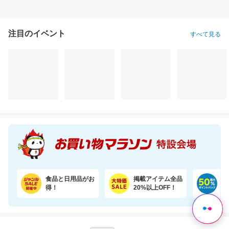
注目のイベント
すべて見る
食品と日用品がお
掲載アイテム全品
日
得！
20%以上OFF！
ポ