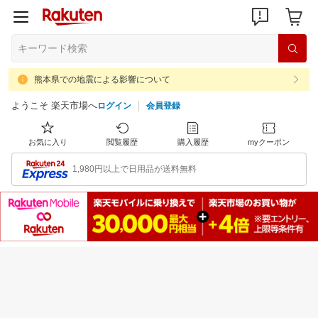
熊本県での地震による影響について
ようこそ 楽天市場へ
ログイン
会員登録
お気に入り
閲覧履歴
購入履歴
myクーポン
1,980円以上で日用品が送料無料