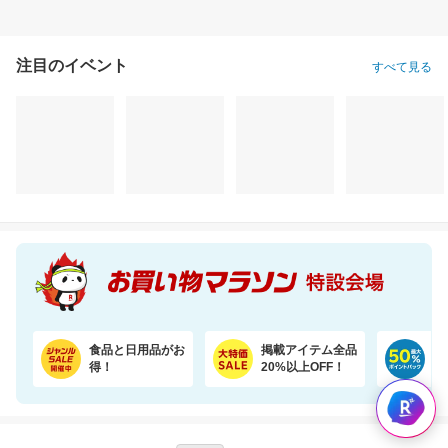
注目のイベント
すべて見る
食品と日用品がお
掲載アイテム全品
日
得！
20%以上OFF！
ポ