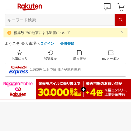
熊本県での地震による影響について
ようこそ 楽天市場へ
ログイン
会員登録
お気に入り
閲覧履歴
購入履歴
myクーポン
1,980円以上で日用品が送料無料