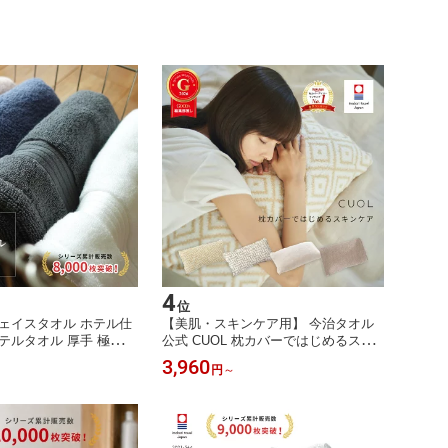
4
位
ェイスタオル ホテル仕
【美肌・スキンケア用】 今治タオル
テルタオル 厚手 極上
公式 CUOL 枕カバーではじめるスキ
ム 3枚セット 5枚セット
ンケア 40×70cm コットン タオル地
3,960
円
～
綿100% ギフト ハート
のびのび 肌に優しい やわらかい 吸水
 出産祝い 結婚祝い 敬
敏感肌 肌ケア 摩擦 軽減 ギフト プレ
ト ピンク ブルー グレ
ゼント 誕プレ 内祝い 出産祝い 結婚
祝い ハートウエル