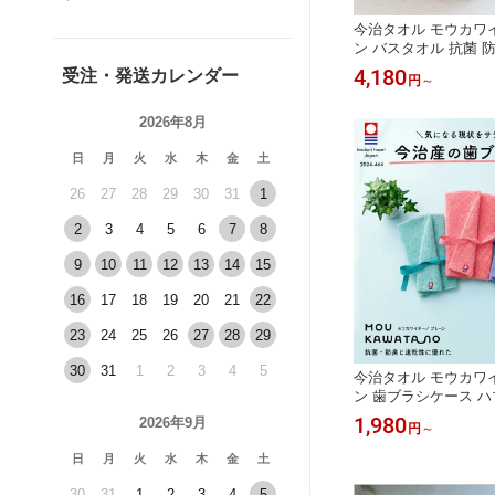
今治タオル モウカワ
ン バスタオル 抗菌 
部屋干し ネイビー グ
4,180
受注・発送カレンダー
円
～
吸水 ギフト ハートウ
産祝い 結婚祝い 敬老の
2026年8月
枚 セット
日
月
火
水
木
金
土
26
27
28
29
30
31
1
2
3
4
5
6
7
8
9
10
11
12
13
14
15
16
17
18
19
20
21
22
23
24
25
26
27
28
29
30
31
1
2
3
4
5
今治タオル モウカワ
ン 歯ブラシケース ハ
臭 速乾 吸水 衛生 
1,980
2026年9月
円
～
レッド ギフト 持ち運
ゼント タオル生地 日
日
月
火
水
木
金
土
産祝い 結婚祝い 敬老
かわいい ハート
30
31
1
2
3
4
5