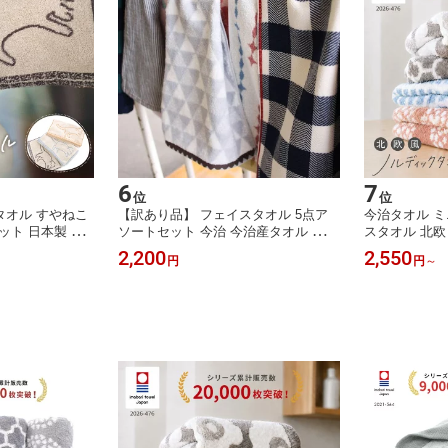
6
7
位
位
タオル すやねこ
【訳あり品】 フェイスタオル 5点ア
今治タオル ミ
ット 日本製 タ
ソートセット 今治 今治産タオル 約30
スタオル 北欧
 ベージュ ブラッ
-34cm×80-90cm おしゃれ かわいい
オル 3枚セッ
2,200
2,550
円
円
～
 ギフト プレゼ
ハートウエル 冬ギフト お歳暮
オル 綿100%
ト タオルギフト
グレー ギフト
ル 内祝い 出
い 敬老の日