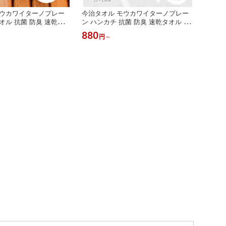
モウカワイターノプレー
今治タオル モウカワイターノプレー
オル 抗菌 防臭 速乾タ
ン ハンカチ 抗菌 防臭 速乾タオル 部
 ネイビー グリーン レ
屋干し ネイビー グリーン レッド 吸
880
円
～
フト ハートウエル 内祝
水 ギフト ハートウエル 内祝い 出産
婚祝い 敬老の日 1枚 3
祝い 結婚祝い 敬老の日 1枚 3枚 5枚
セット