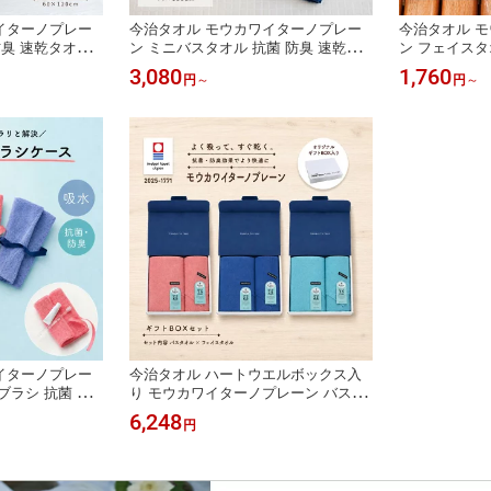
イターノプレー
今治タオル モウカワイターノプレー
今治タオル 
防臭 速乾タオル
ン ミニバスタオル 抗菌 防臭 速乾タ
ン フェイスタ
リーン レッド
オル 部屋干し ネイビー グリーン レ
オル 部屋干し
3,080
1,760
円
～
円
～
エル 内祝い 出
ッド 吸水 ギフト ハートウエル 内祝
ッド 吸水 ギ
日 1枚 3枚 5
い 出産祝い 結婚祝い 敬老の日 1枚 3
い 出産祝い 結
枚 5枚 セット
枚 5枚 セット
イターノプレー
今治タオル ハートウエルボックス入
ブラシ 抗菌 防
り モウカワイターノプレーン バスタ
ネイビー グリーン
オル×フェイスタオル 抗菌 防臭 速乾
6,248
円
び 誕生日 プレ
タオル 部屋干し ネイビー グリーン
本製 内祝い 出
レッド 吸水 ギフト ハートウエル 内
の日 おしゃれ
祝い 出産祝い 結婚祝い 敬老の日