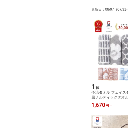
更新日
：
08/07
（07/31
1
位
今治タオル フェイスタ
風ノルディックタオル 
セット 日本製 タオル 
1,670
円
～
ノトーン かわいい お
ギフト プレゼント ハ
い 出産祝い 結婚祝い
の日