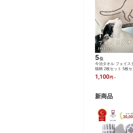
5
位
今治タオル フェイス
猫柄 2枚セット 5枚セ
オル 綿100% ブルー
1,100
円
～
ク かわいい おしゃれ
ント 引越し祝い ギフ
新商品