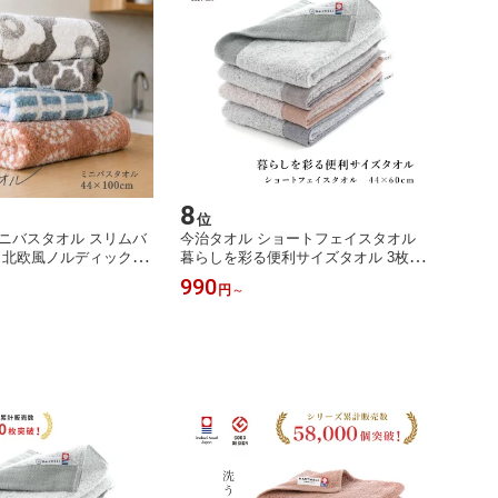
8
位
ニバスタオル スリムバ
今治タオル ショートフェイスタオル
 北欧風ノルディックタ
暮らしを彩る便利サイズタオル 3枚セ
ト 5枚セット 日本製 タ
ット 5枚セット 短め 小さめ 日本製 綿
990
円
～
 花柄 かわいい おしゃれ
100% ギフト ハートウエル 内祝い 出
 プレゼント ハートウエ
産祝い 結婚祝い 敬老の日 ハートウエ
産祝い 結婚祝い 香典祝
ル ブルー グレー オレンジ ブラウン