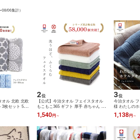
〜08/06集計）
2
3
位
位
オル 北欧 北欧
【公式】今治タオル フェイスタオル
今治タオル フ
3枚セット 5枚
もこもこ365 ギフト 厚手 赤ちゃん ふ
様 わたしのホ
綿100% 花柄 モ
くらむ ボリューム やわらか 日本製
高級 ボリュー
1,540
1,138
円
～
円
～
しゃれ グレー
タオル 綿100% ハートウエル 内祝い
日本製 タオル 
ートウエル 内祝
出産祝い 結婚祝い 敬老の日 イエロー
ウエル 内祝い
 香典祝い 敬老
ホワイト ネイビー グレー グリーン
老の日 ホワイ
ブラウン
ー