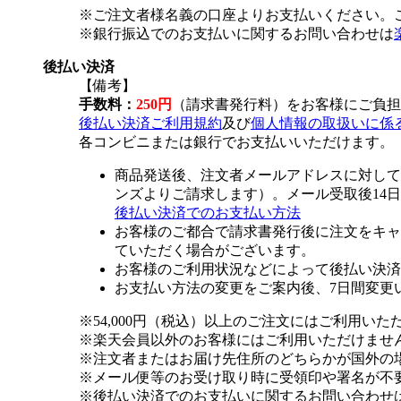
※ご注文者様名義の口座よりお支払いください。
※銀行振込でのお支払いに関するお問い合わせは
後払い決済
【備考】
手数料：
250円
（請求書発行料）をお客様にご負担
後払い決済ご利用規約
及び
個人情報の取扱いに係
各コンビニまたは銀行でお支払いいただけます。
商品発送後、注文者メールアドレスに対して
ンズよりご請求します）。メール受取後14
後払い決済でのお支払い方法
お客様のご都合で請求書発行後に注文をキャ
ていただく場合がございます。
お客様のご利用状況などによって後払い決済
お支払い方法の変更をご案内後、7日間変更
※54,000円（税込）以上のご注文にはご利用いた
※楽天会員以外のお客様にはご利用いただけませ
※注文者またはお届け先住所のどちらかが国外の
※メール便等のお受け取り時に受領印や署名が不
※後払い決済でのお支払いに関するお問い合わせ