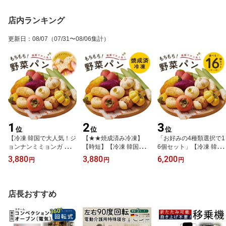
店内ランキング
更新日
：
08/07
（07/31〜08/06集計）
1
2
3
位
位
位
【冷凍 韓国で大人気！ジ
【★★焼成済み冷凍】
「お好みの4種類選択で1
ョンナンミミョンガ グル
【時短】【冷凍 韓国で大
6個セット」【冷凍 韓国
テンフリーもちもち野菜
人気！ジョンナンミミョ
で大人気！ジョンナンミ
3,880
3,880
6,200
円
円
円
スイーツパン 全10種】
ンガ グルテンフリーもち
ミョンガ グルテンフリー
【楽天ランキング1位獲
もち野菜スイーツパン 全
もちもち野菜スイーツパ
得】さつまいも かぼちゃ
10種】【楽天ランキング
ン】【楽天ランキング1
じゃがいも とうもろこし
1位獲得】【TVで紹介】
位獲得】さつまいも かぼ
店長おすすめ
栗 柿 玉ねぎ にんにく 長
さつまいも かぼちゃ じ
ちゃ じゃがいも とうも
ねぎ 唐辛子 野菜 SNS P
ゃがいも とうもろこし
ろこし 栗 柿 玉ねぎ にん
OPUPストア
栗 柿 玉ねぎ にんにく 長
にく 長ねぎ SNS
ねぎ 唐辛子