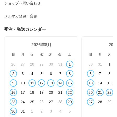
ショップへ問い合わせ
メルマガ登録・変更
受注・発送カレンダー
2026年8月
20
日
月
火
水
木
金
土
日
月
火
26
27
28
29
30
31
1
30
31
1
2
3
4
5
6
7
8
6
7
8
9
10
11
12
13
14
15
13
14
15
16
17
18
19
20
21
22
20
21
22
23
24
25
26
27
28
29
27
28
29
30
31
1
2
3
4
5