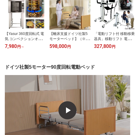
【Yasur 360度回転式 電
【離床支援ドイツ社製5
「電動リフト付 移動移乗
気 コンベクションオーブ
モーターベッド】（※改
器具」移動リフト 電動介
ン】正規代理店 独占販売
良モデル）TAISコード取
護リフト 抱き上げ不要
7,980
598,000
327,800
円
～
円
円
業務用電気コンベクショ
得済 ドイツ 電動ベッド
らくらく移乗電動リフト
ンオーブン ロータリーオ
背あげ 膝あげ 足あげ 傾
在宅介護 介護福祉用具
ーブン オーブンスチーム
斜 離床 在宅介護 リハビ
車イス 車椅子 車いす 4つ
機能付き パン焼き機 三
リ 介護 リハビリテーシ
のボタン閉めるだけ簡単
ドイツ社製5モーター90度回転電動ベッド
相200V 外カリ中もち パ
ョン 設置費込
防水 IP65 【折畳み可
ン ベーカリー 焼菓子 タ
能】【厚生労働省 TAIS：
ッチパネル式 6段ラック
02128-000003】
10段ラック（トレー別
売）