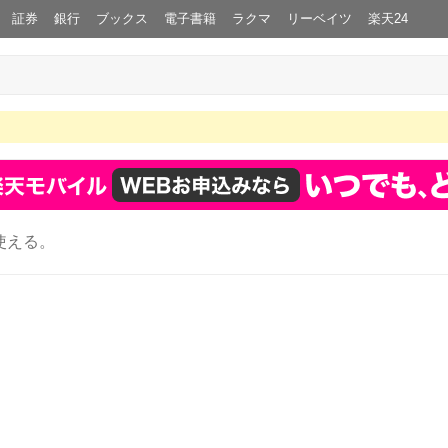
証券
銀行
ブックス
電子書籍
ラクマ
リーベイツ
楽天24
使える。