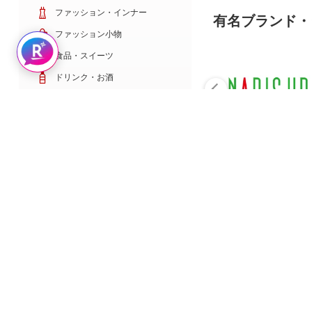
ファッション・インナー
有名ブランド・
ファッション小物
Rakuten AIで探す
食品・スイーツ
ドリンク・お酒
日用雑貨・キッチン用品
コスメ・健康・医薬品
キッズ・ベビー・玩具
家電・TV・カメラ
PC・スマホ・通信
スポーツ・ゴルフ
車・バイク
インテリア・寝具・収納
ペット・花・DIY工具
サービス・リフォーム