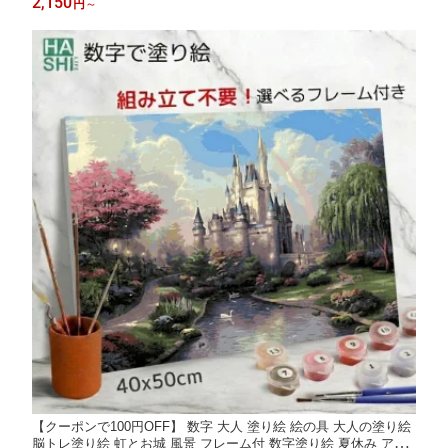
2,150
円
～
トパネル 絵画 数字キット 油絵セット ナンバーペイント リハビリ
ボケ防止 脳トレ
【クーポンで100円OFF】 数字 大人 塗り絵 絵の具 大人の塗り絵
脳トレ塗り絵 虹とお城 風景 フレーム付 数字塗り絵 夏休み アー