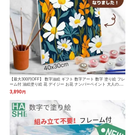
【最大300円OFF】 数字油絵 ギフト 数字アート 数字 塗り絵 フレ
ーム付 油絵塗り絵 花 デイジー お花 ナンバーペイント 大人の塗
り絵 風景画 贈り物 数字塗り絵 40x30cm 数字絵 ギフト 脳トレ 壁
3,890
円
飾り インテリア アートパネル 塗り絵セット 暇つぶし 配色アート
敬老の日