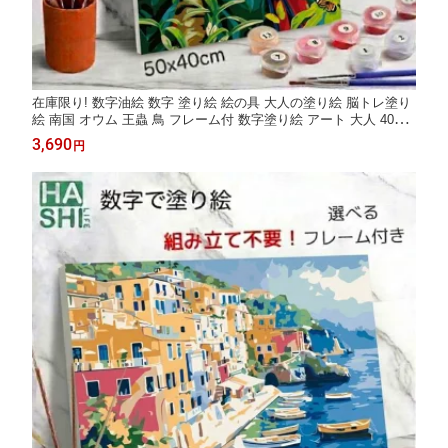
在庫限り! 数字油絵 数字 塗り絵 絵の具 大人の塗り絵 脳トレ塗り
絵 南国 オウム 王蟲 鳥 フレーム付 数字塗り絵 アート 大人 40x50
cm 認知症予防 油絵塗り絵 インテリア おしゃれ アートパネル 絵
3,690
円
画 数字キット ボケ防止 脳トレ ダイヤモンドアート ぬりえ