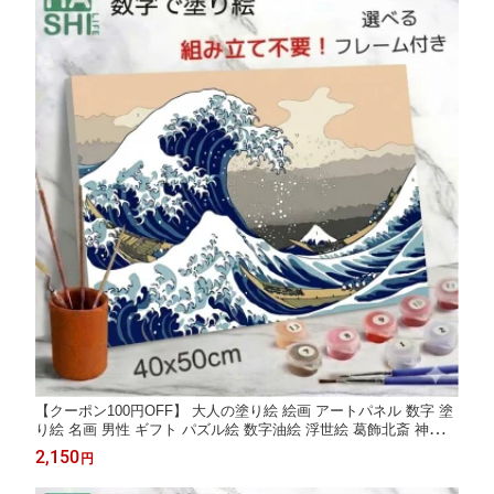
【クーポン100円OFF】 大人の塗り絵 絵画 アートパネル 数字 塗
り絵 名画 男性 ギフト パズル絵 数字油絵 浮世絵 葛飾北斎 神奈川
沖浪裏 富嶽三十六景 フレーム付き 50x40cm 油絵塗り絵 アート
2,150
円
風景 油絵セット アクリル絵具 塗り絵キット インテリア ぬりえ d
iy油絵