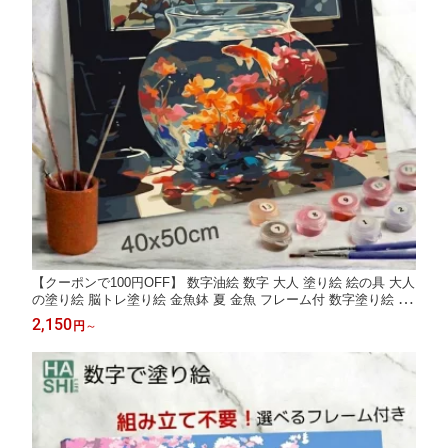
【クーポンで100円OFF】 数字油絵 数字 大人 塗り絵 絵の具 大人
の塗り絵 脳トレ塗り絵 金魚鉢 夏 金魚 フレーム付 数字塗り絵 ア
ート 40x50cm 認知症予防 油絵塗り絵 インテリア おしゃれ アー
2,150
円
～
トパネル 絵画 数字キット 油絵セット リハビリ お中元 ボケ防止
脳トレ 高齢者