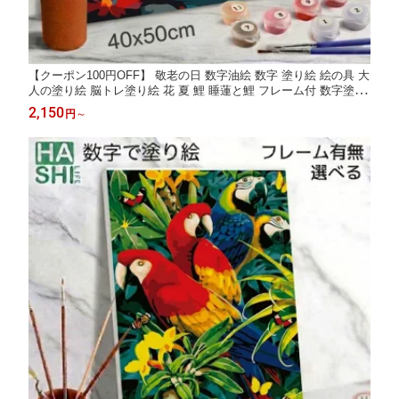
【クーポン100円OFF】 敬老の日 数字油絵 数字 塗り絵 絵の具 大
人の塗り絵 脳トレ塗り絵 花 夏 鯉 睡蓮と鯉 フレーム付 数字塗り
絵 アート 睡蓮 金魚 40x50cm 認知症予防 油絵塗り絵 インテリア
2,150
円
～
おしゃれ アートパネル 絵画 数字キット 油絵セット リハビリ ボ
ケ防止 脳トレ