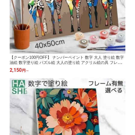
【クーポン100円OFF】 ナンバーペイント 数字 大人 塗り絵 数字
油絵 数字塗り絵 パズル絵 大人の塗り絵 アクリル絵の具 フレーム
付 夏休み 工作 知育 脳トレ 動物 油絵塗り絵 シマウマ 40x50cm
2,150
円
～
絵画 塗り絵セット プレゼント 小学生 アートパネル 油絵セット
インテリア