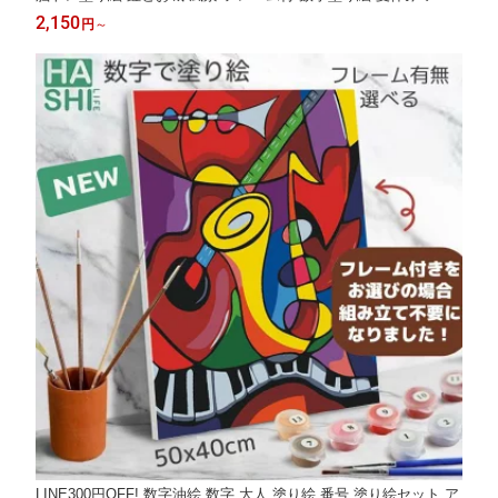
ト 数字油絵 40x50cm 認知症予防 油絵塗り絵 インテリア おしゃ
2,150
円
～
れ アートパネル 絵画 数字キット 油絵セット リハビリ ボケ防止
脳トレ塗り絵
LINE300円OFF! 数字油絵 数字 大人 塗り絵 番号 塗り絵セット ア