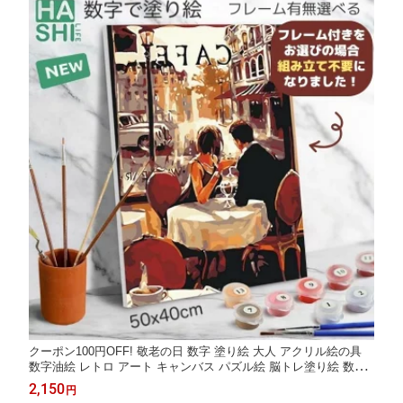
クーポン100円OFF! 敬老の日 数字 塗り絵 大人 アクリル絵の具
数字油絵 レトロ アート キャンバス パズル絵 脳トレ塗り絵 数字
で塗り絵 フランス カフェ 50x40cm ナンバーペイント フレーム
2,150
円
付 大人の塗り絵 アートパネル インテリア おしゃれ 油絵塗り絵