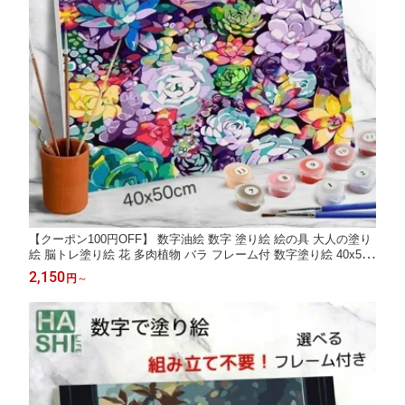
【クーポン100円OFF】 数字油絵 数字 塗り絵 絵の具 大人の塗り
絵 脳トレ塗り絵 花 多肉植物 バラ フレーム付 数字塗り絵 40x50c
m アートセラピー 認知症予防 油絵塗り絵 DIY インテリア おしゃ
2,150
円
～
れ アートパネル 壁掛け アート 敬老の日 絵画 数字キット 油絵セ
ット リハビリ