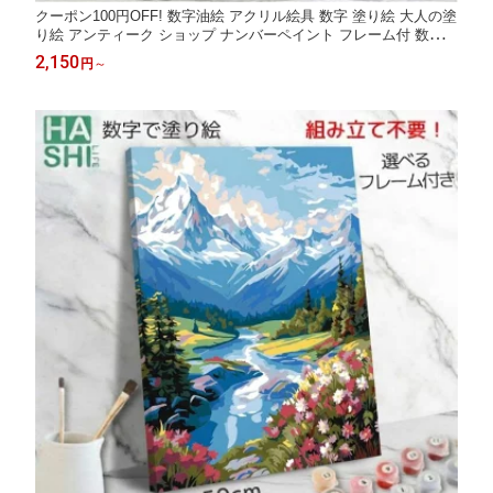
クーポン100円OFF! 数字油絵 アクリル絵具 数字 塗り絵 大人の塗
り絵 アンティーク ショップ ナンバーペイント フレーム付 数字油
絵 数字塗り絵 50x40cm レトロ アートパネル 玄関 絵画 塗り絵セ
2,150
円
～
ット 数字キット キャンバス 壁飾り 油絵セット パズル塗り絵 ア
ート 敬老の日