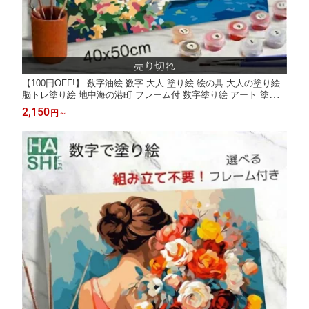
【100円OFF!】 数字油絵 数字 大人 塗り絵 絵の具 大人の塗り絵
脳トレ塗り絵 地中海の港町 フレーム付 数字塗り絵 アート 塗り絵
40x50cm 認知症予防 油絵塗り絵 インテリア おしゃれ アートパ
2,150
円
～
ネル 絵画 数字キット 油絵セット リハビリ ボケ防止 脳トレグッ
ズ 高齢者