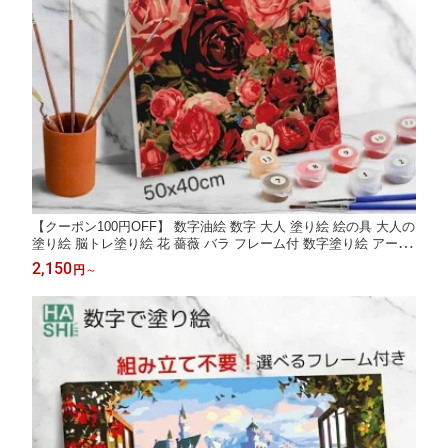
【クーポン100円OFF】 数字油絵 数字 大人 塗り絵 絵の具 大人の
塗り絵 脳トレ塗り絵 花 薔薇 バラ フレーム付 数字塗り絵 アート
40x50cm セラピー 認知症予防 油絵塗り絵 DIY インテリア おし
2,150
円
～
ゃれ アートパネル 壁掛け 絵画 数字キット 油絵セット リハビリ
脳トレ塗り絵