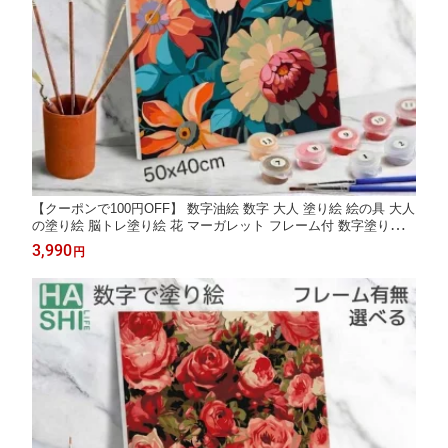
【クーポンで100円OFF】 数字油絵 数字 大人 塗り絵 絵の具 大人
の塗り絵 脳トレ塗り絵 花 マーガレット フレーム付 数字塗り絵
ぬりえ アート 40x50cm 認知症予防 油絵塗り絵 インテリア おし
3,990
円
ゃれ アートパネル 絵画 数字キット 油絵セット リハビリ ボケ防
止 脳トレ お中元