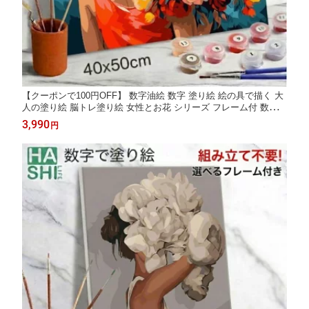
【クーポンで100円OFF】 数字油絵 数字 塗り絵 絵の具で描く 大
人の塗り絵 脳トレ塗り絵 女性とお花 シリーズ フレーム付 数字塗
り絵 アート 40x50cm 認知症予防 油絵塗り絵 インテリア おしゃ
3,990
円
れ アートパネル 絵画 数字キット 油絵セット ボケ防止 暇つぶし
脳トレ 高齢者