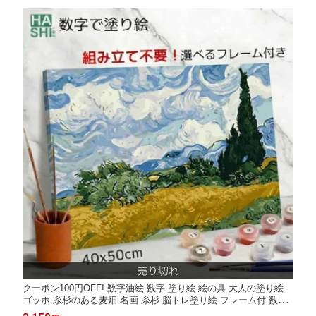
絵画 塗り絵セット
クーポン100円OFF! 数字油絵 数字 塗り絵 絵の具 大人の塗り絵
ゴッホ 糸杉のある麦畑 名画 糸杉 脳トレ塗り絵 フレーム付 数字
塗り絵 アート 40x50cm 認知症予防 油絵塗り絵 インテリア アー