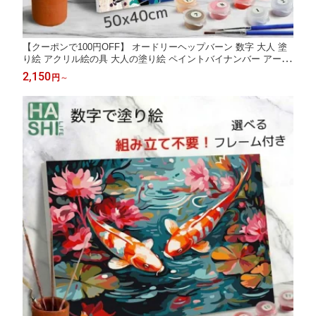
【クーポンで100円OFF】 オードリーヘップバーン 数字 大人 塗
り絵 アクリル絵の具 大人の塗り絵 ペイントバイナンバー アート
数字油絵 絵画 フレーム付 50x40cm 油絵塗り絵 塗り絵セット キ
2,150
円
～
ャンバス 油絵 インテリア 壁飾り アートパネル 退職 父の日 ナン
バーペイント