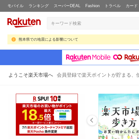
モバイル
ランキング
スーパーDEAL
Fashion
トラベル
カード
熊本県での地震による影響について
ようこそ楽天市場へ
会員登録で楽天ポイントが貯まる、