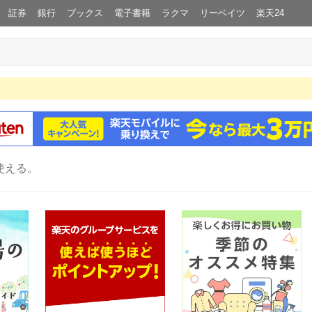
証券
銀行
ブックス
電子書籍
ラクマ
リーベイツ
楽天24
使える。