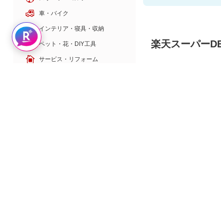
車・バイク
インテリア・寝具・収納
Rakuten AIで探す
楽天スーパーDE
ペット・花・DIY工具
サービス・リフォーム
ゲーム・ホビー・楽器
20
ポイント
＼有名薬剤師監修／楽
バック
本・電子書籍・音楽
天1位の血糖値対策♪
4,980円
楽天のサービス
旅行・暮らし
本・エンタメ
金融・マネー
季節の特集
夏ギフト・お中元特集
敬老の日特集