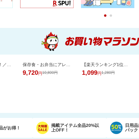
0
1
＼まるで料亭の味！／九州産あご厳選使用「五縁のあご入りだし」
保存食・お弁当にアレンジ無限大！無添加調理＆常温保存可能ミートボール50袋セット
【楽天ランキング1位獲得！】靴下に貼れるお名前シール大容量66個 選べる3色セット
9,720
1,099
10,800円
1,280円
円
円
掲載アイテム全品20%以
日用品
品がお得！
上OFF！
バック