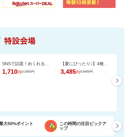
SNSで話題！めくれる小物ポーチ★本のようにパラパラめくれて、見やすく整理収納♪
【夏にぴったり♪】4種のフレーバーが楽しめる。ひんやり爽やかなサブレサンドアイス
1,710
3,485
2,280円
3,585円
円
円
最大50%ポイント
この時間の注目ピックア
ップ