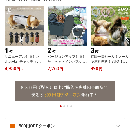
1
2
3
位
位
位
リニューアルしました！
バージョンアップしまし
在庫一掃セール！メール
chattytail チャッティーテ
た！ペットインバスケッ
便送料無料！SUO【ス
イルアウトドアに！海
トカバー ペット用自転車
オ】 SUO RING for dogs
4,950
7,260
990
円
～
円
円
に！川に！ドッグライフ
前カゴカバーKPET-110
28°ICE ボタン付SS～LL
ベスト CTLV-01XS～XL
【ペットカート 犬 猫 ペ
サイズ 【クールリング
サ【犬 ライフジャケット
ットキャリー ペット 乗
ネック 首掛け クール バ
浮き輪 救命胴衣 可愛い
せる 自転車 可愛い オ
ンド クールネック 解熱
おしゃれ かっこいい 超
シャレ シンプル 便利 取
熱中症予防 室内 散歩 ペ
小型犬 小型犬 中型犬 大
り付け簡単 大容量 お買
ット 犬 アウトドア 首も
型犬 シンプル リハビ
い物に便利 川住製作所】
と冷却 冷感 暑さ対策 】
リ】
500円OFFクーポン