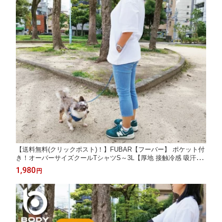
【送料無料(クリックポスト)！】FUBAR【フーバー】 ポケット付
き！オーバーサイズクールTシャツS～3L【厚地 接触冷感 吸汗速
乾 熱中症予防 涼しい 散歩 アウトドア 冷感 暑さ対策 S M L LL 3
1,980
円
L XL XXL 男女兼用 ユニセックス】