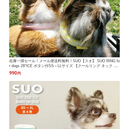
在庫一掃セール！メール便送料無料！SUO【スオ】 SUO RING fo
r dogs 28°ICE ボタン付SS～LLサイズ 【クールリング ネック 首
掛け クール バンド クールネック 解熱 熱中症予防 室内 散歩 ペッ
990
円
ト 犬 アウトドア 首もと冷却 冷感 暑さ対策 】