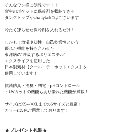
そんなワン様に朗報です！！
背中のポケットに保冷剤を収納できる
タンクトップがchattytailにはございます！
冷たく凍らせた保冷剤を入れるだけ！
しかも！放湿冷却性・自己乾燥性という
優れた機能を持ち合わせた
東洋紡の“呼吸するポリエステル”
エクスライブを使用した
日本製素材【クール・デ・ホットエクス】を
使用しています！
抗菌防臭・消臭・制電・pHコントロール
・UVカットの機能もあり優れた機能が満載！
サイズはXS～XXLまでの6サイズと豊富！
カラーは5色ご用意しております！
★プレゼント包装★