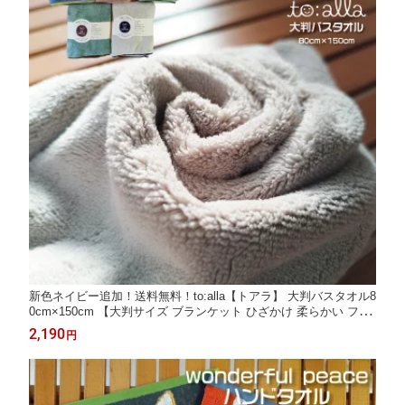
新色ネイビー追加！送料無料！to:alla【トアラ】 大判バスタオル8
0cm×150cm 【大判サイズ ブランケット ひざかけ 柔らかい フワ
フワ 医療ケア児 マイクロファイバー 吸水 速乾 静電気防止 アン
2,190
円
リーシュ応援 プレゼント包装対象商品】