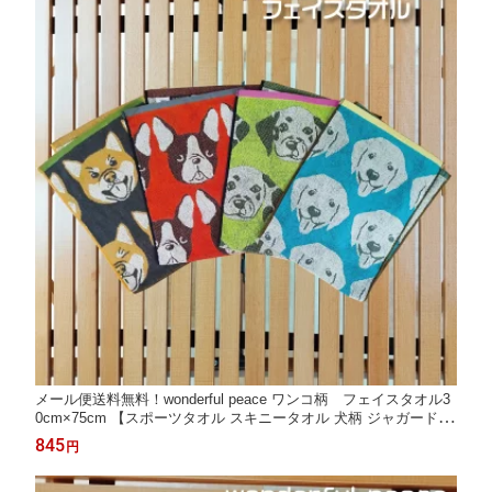
メール便送料無料！wonderful peace ワンコ柄 フェイスタオル3
0cm×75cm 【スポーツタオル スキニータオル 犬柄 ジャガード 犬
綿 フレブル フレンチブルドッグ ラブラドール ダルメシアン 柴犬
845
円
盲導犬支援 抗菌防臭加工 プレゼント包装対象商品】