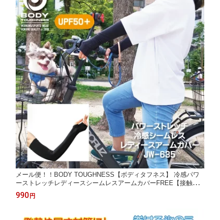
メール便！！BODY TOUGHNESS【ボディタフネス】 冷感パワ
ーストレッチレディースシームレスアームカバーFREE【接触冷
感 吸汗速乾 UVカット 紫外線対策 涼しい 散歩 アウトドア 冷感
990
円
暑さ対策 日焼け対策 フィット ロング丈 シームレス】