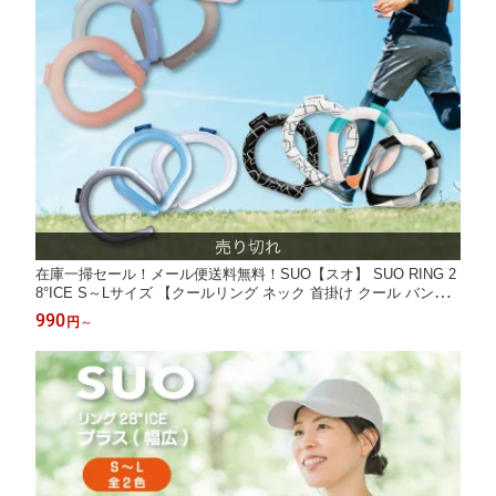
在庫一掃セール！メール便送料無料！SUO【スオ】 SUO RING 2
8°ICE S～Lサイズ 【クールリング ネック 首掛け クール バンド
クールネック 解熱 熱中症予防 室内 散歩 ジョギング アウトドア
990
円
～
首もと冷却 冷感 暑さ対策】