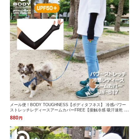
メール便！BODY TOUGHNESS【ボディタフネス】 冷感パワー
ストレッチレディースアームカバーFREE【接触冷感 吸汗速乾 U
Vカット 紫外線対策 涼しい 散歩 アウトドア 冷感 暑さ対策 日焼
880
円
け対策 フィット ロング丈】