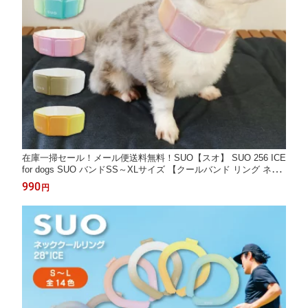
在庫一掃セール！メール便送料無料！SUO【スオ】 SUO 256 ICE
for dogs SUO バンドSS～XLサイズ 【クールバンド リング ネッ
ク 首掛け クール バンド クールネック 解熱 熱中症予防 室内 散歩
990
円
ペット 犬 アウトドア 首もと冷却 冷感 暑さ対策 】