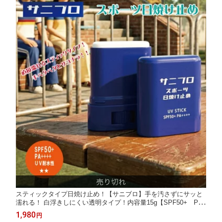
スティックタイプ日焼け止め！【サニブロ】手を汚さずにサッと
濡れる！ 白浮きしにくい透明タイプ！内容量15g【SPF50+ PA+
+++ UV耐水性★★ ナイアシンアミド ヒアルロン酸 植物エ
1,980
円
キス コンパクトサイズ うるおい 昭和レトロデザイン】