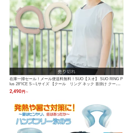
在庫一掃セール！メール便送料無料！SUO【スオ】 SUO RING P
lus 28°ICE S～Lサイズ 【クール リング ネック 首掛け クール
バンド クールネック 太幅 解熱 熱中症予防 室内 散歩 ジョギング
2,490
円
～
アウトドア 首もと冷却 冷感 暑さ対策】