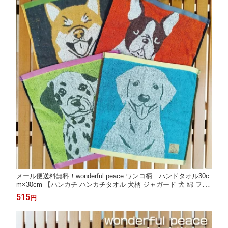
メール便送料無料！wonderful peace ワンコ柄 ハンドタオル30c
m×30cm 【ハンカチ ハンカチタオル 犬柄 ジャガード 犬 綿 フレ
ブル フレンチブルドッグ ラブラドールレトリバー ダルメシアン
515
円
柴犬 盲導犬支援 抗菌防臭加工 プレゼント包装対象商品】