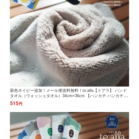
新色ネイビー追加！メール便送料無料！to:alla【トアラ】 ハンド
タオル（ウォッシュタオル）34cm×36cm 【ハンカチ ハンカチタ
オル 柔らかい フワフワ 医療ケア児 マイクロファイバー 吸水 速
515
円
乾 静電気防止 アンリーシュ応援 プレゼント包装対象商品】