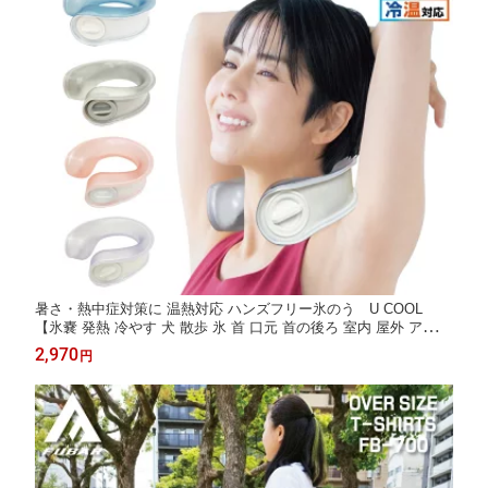
暑さ・熱中症対策に 温熱対応 ハンズフリー氷のう U COOL
【氷嚢 発熱 冷やす 犬 散歩 氷 首 口元 首の後ろ 室内 屋外 アイシ
ング 防災 おしゃれ クール 夏 冬 ひんやり アイス 巻く 夏 真夏 節
2,970
円
電 アウトドア BBQ スポーツ観戦 キャンプ ゴルフ 野球 サッカー
敬老の日】