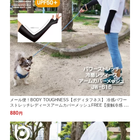
メール便！BODY TOUGHNESS【ボディタフネス】 冷感パワー
ストレッチレディースアームカバーメッシュFREE【接触冷感 吸
汗速乾 UVカット 紫外線対策 涼しい 散歩 アウトドア 冷感 暑さ対
880
円
策 日焼け対策 フィット ロング丈】