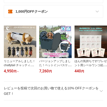
1,000円OFFクーポン
リニューアルしました！
バージョンアップしまし
ほんの気持ちです!プレゼ
chattytail チャッティーテ
た！ペットインバスケッ
ント用シールワンコ絵柄
イルアウトドアに！海
トカバー ペット用自転車
シール全45犬種 顔柄46
4,950
7,260
440
円
～
円
円
に！川に！ドッグライフ
前カゴカバーKPET-110
種類 体柄45種類【犬
ベスト CTLV-01XS～XL
【ペットカート 犬 猫 ペ
柄 シール 可愛い イ
サ【犬 ライフジャケット
ットキャリー ペット 乗
ンパクト大 珍しい 愛
浮き輪 救命胴衣 可愛い
せる 自転車 可愛い オ
犬 差し入れ ちょっと
レビューを投稿で次回のお買い物で使える10% OFFクーポンを
おしゃれ かっこいい 超
シャレ シンプル 便利 取
したプレゼント】
GET！
小型犬 小型犬 中型犬 大
り付け簡単 大容量 お買
型犬 シンプル リハビ
い物に便利 川住製作所】
リ】