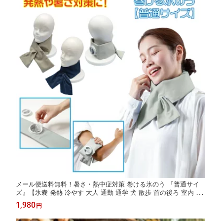
メール便送料無料！暑さ・熱中症対策 巻ける氷のう 『普通サイ
ズ』【氷嚢 発熱 冷やす 大人 通勤 通学 犬 散歩 首の後ろ 室内 屋
外 アイシング 防災 シンプル クール 夏 冬 ひんやり アイス 巻く
1,980
円
夏 真夏 節電 アウトドア スポーツ観戦 キャンプ ゴルフ 野球 サッ
カー】