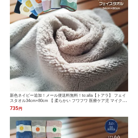
新色ネイビー追加！メール便送料無料！to:alla【トアラ】 フェイ
スタオル34cm×80cm 【 柔らかい フワフワ 医療ケア児 マイクロ
ファイバー 吸水 速乾 静電気防止 アンリーシュ応援 プレゼント
735
円
包装対象商品】